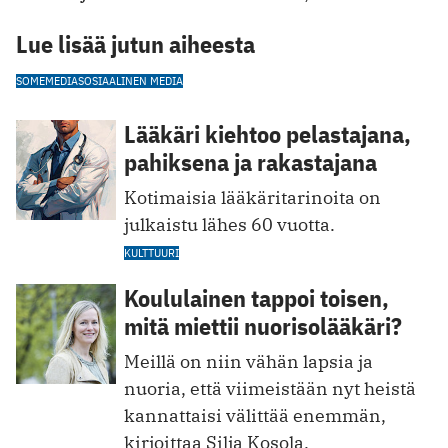
Lue lisää jutun aiheesta
SOME
MEDIA
SOSIAALINEN MEDIA
Lääkäri kiehtoo pelastajana,
pahiksena ja rakastajana
Kotimaisia lääkäritarinoita on
julkaistu lähes 60 vuotta.
KULTTUURI
Koululainen tappoi toisen,
mitä miettii nuorisolääkäri?
Meillä on niin vähän lapsia ja
nuoria, että viimeistään nyt heistä
kannattaisi välittää enemmän,
kirjoittaa Silja Kosola.