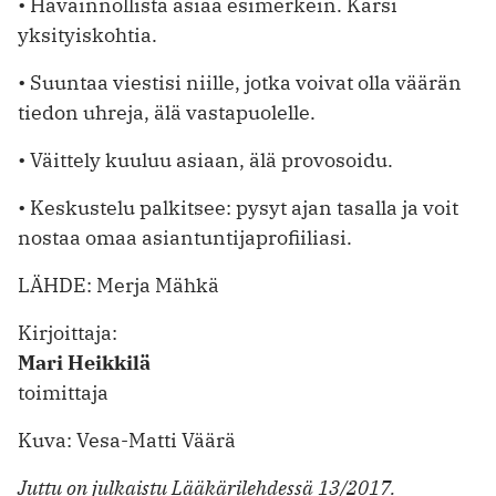
• Havainnollista asiaa esimerkein. Karsi
yksityiskohtia.
• Suuntaa viestisi niille, jotka voivat olla väärän
tiedon uhreja, älä vastapuolelle.
• Väittely kuuluu asiaan, älä provosoidu.
• Keskustelu palkitsee: pysyt ajan tasalla ja voit
nostaa omaa asiantuntija­profiiliasi.
LÄHDE: Merja Mähkä
Kirjoittaja:
Mari Heikkilä
toimittaja
Kuva: Vesa-Matti Väärä
Juttu on julkaistu Lääkärilehdessä 13/2017.