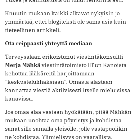
Knuutin mukaan kaikki alkavat nykyisin jo
ymmärtää, ettei blogiteksti ole ­sama asia kuin
tieteellinen artikkeli.
Ota reippaasti yhteyttä mediaan
Terveysalaan erikoistunut viestintäkonsultti
Merja Mähkä
viestintätoimisto ­Ellun Kanoista
kehottaa lääkäreitä ­harjoittamaan
”keskustelulihaksiaan”. Omasta alastaan
kannattaa viestiä aktiivisesti itselle mieluisissa
kanavissa.
Jos omaa alaa vastaan hyökätään, pitää Mähkän
mukaan unohtaa oma pöyristys ja kohdistaa
sanat sille samalla yleisölle, jolle vastapuolikin
ne kohdistaa. Ylimielisyys on vaarallista.