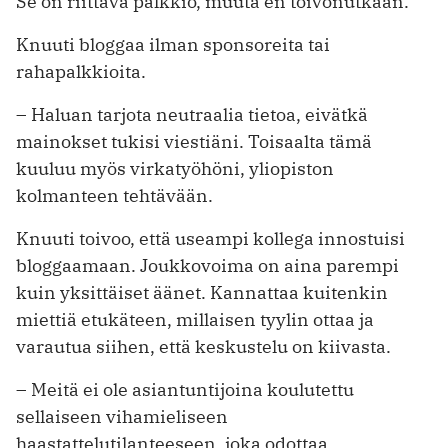
Se on riittävä palkkio, muuta en toivonutkaan.
Knuuti bloggaa ilman sponsoreita tai
rahapalkkioita.
– Haluan tarjota neutraalia tietoa, eivätkä
mainokset tukisi viestiäni. Toisaalta tämä
kuuluu myös virkatyöhöni, yliopiston
kolmanteen tehtävään.
Knuuti toivoo, että useampi kollega innostuisi
bloggaamaan. Joukkovoima on aina parempi
kuin yksittäiset äänet. Kannattaa kuitenkin
miettiä etukäteen, millaisen tyylin ottaa ja
varautua siihen, että keskustelu on kiivasta.
– Meitä ei ole asiantuntijoina koulutettu
sellaiseen vihamieliseen
haastattelutilanteeseen, joka odottaa