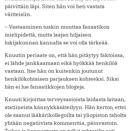
päivittäin läpi. Siten hän voi heti vastata
väitteisiin.
– Vastaaminen tuskin muuttaa fanaatikon
mielipidettä, mutta laajan hiljaisen
lukijakunnan kannalta se voi olla tärkeää.
Knuutin periaate on, että hän pitäytyy faktoissa,
ei lähde jankkaamaan eikä hyökkää henkilöä
vastaan. Itse hän on kuitenkin joutunut
henkilökohtaisen parjauksen kohteeksi. Siksi
hän ei lue fanaatikkojen blogeja.
Knuuti kirjoittaa terveysasioista laidasta laitaan,
statiineista kännykkäsäteilyyn. Hän kertoo, ettei
ole saanut lääkärikollegoilta tai yliopiston taholta
yhtään negatiivista kommenttia, päinvastoin.
Tukea ja kannustusta on tullut rehtorilta asti.