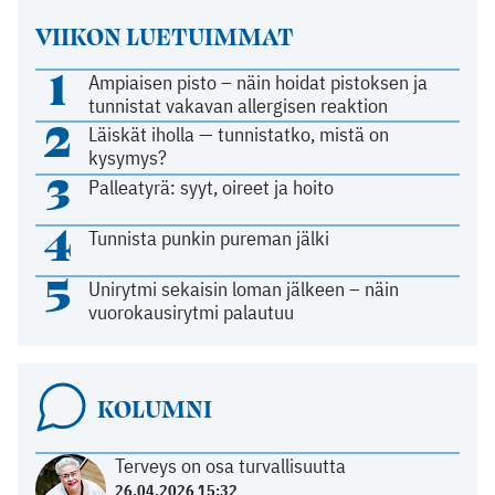
VIIKON LUETUIMMAT
1
Ampiaisen pisto – näin hoidat pistoksen ja
tunnistat vakavan allergisen reaktion
2
Läiskät iholla — tunnistatko, mistä on
kysymys?
3
Palleatyrä: syyt, oireet ja hoito
4
Tunnista punkin pureman jälki
5
Unirytmi sekaisin loman jälkeen – näin
vuorokausirytmi palautuu
KOLUMNI
Terveys on osa turvallisuutta
26.04.2026 15:32