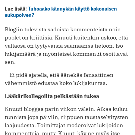
Lue lisää:
Tuhoaako kännykän käyttö kokonaisen
sukupolven?
Blogiin tulevista sadoista kommenteista noin
puolet on kriittisiä. Knuuti kuitenkin uskoo, että
valtaosa on tyytyväisiä saamaansa tietoon. Iso
lukijamäärä ja myönteiset kommentit osoittavat
sen.
– Ei pidä ajatella, että äänekäs fanaattinen
vähemmistö edustaa koko lukijakuntaa.
Lääkärikollegoilta pelkästään tukea
Knuuti bloggaa parin viikon välein. Aikaa kuluu
tunnista jopa päiviin, riip­puen taustaselvitysten
laajuudesta. Toimittajat moderoivat lukijoiden
kommentteja, mutta Knuuti käy ne myös ­itse