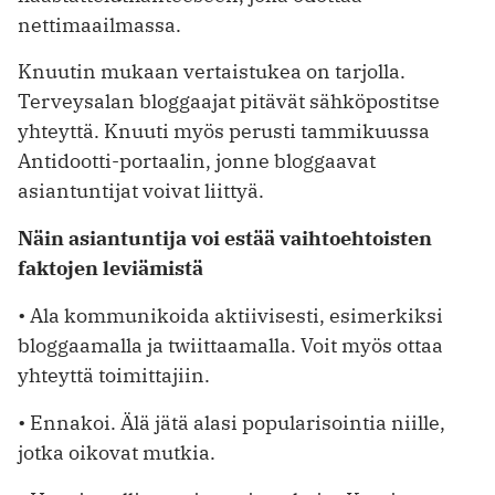
nettimaailmassa.
Knuutin mukaan vertaistukea on tarjolla.
Terveysalan bloggaajat pitävät sähköpostitse
yhteyttä. Knuuti myös perusti tammikuussa
Antidootti-portaalin, jonne bloggaavat
asiantuntijat voivat liittyä.
Näin asiantuntija voi estää vaihtoehtoisten
faktojen leviämistä
• Ala kommunikoida aktiivisesti, esi­merkiksi
bloggaamalla ja twiittaamalla. Voit myös ottaa
yhteyttä toimittajiin.
• Ennakoi. Älä jätä alasi popularisointia niille,
jotka oikovat mutkia.