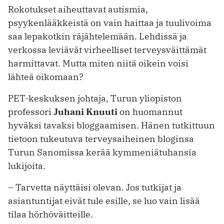
Rokotukset aiheuttavat autismia,
psyykenlääkkeistä on vain haittaa ja tuulivoima
saa lepakotkin räjähtelemään. Lehdissä ja
verkossa leviävät virheelliset terveysväittämät
harmittavat. Mutta miten niitä oikein voisi
lähteä oikomaan?
PET-keskuksen johtaja, Turun yliopiston
professori
Juhani Knuuti
on huomannut
hyväksi tavaksi bloggaamisen. Hänen tutkittuun
tietoon tukeutuva terveysaiheinen bloginsa
Turun Sanomissa kerää kymmeniätuhansia
lukijoita.
– Tarvetta näyttäisi olevan. Jos tutkijat ja
asiantuntijat eivät tule esille, se luo vain lisää
tilaa hörhöväitteille.