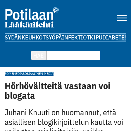
SYDÄN
KEUHKOT
SYÖPÄ
INFEKTIOT
KIPU
DIABETES
A
HAE
SOME
MEDIA
SOSIAALINEN MEDIA
Hörhöväitteitä vastaan voi
blogata
Juhani Knuuti on huomannut, että
asiallisen blogikirjoittelun kautta voi