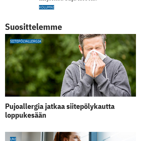
KOLUMNI
Suosittelemme
SIITEPÖLYALLERGIA
Pujoallergia jatkaa siitepölykautta
loppukesään
UNI