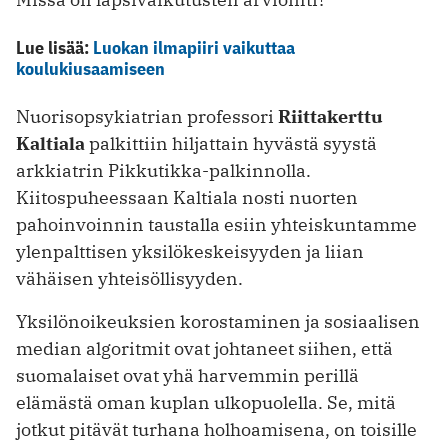
Lue lisää:
Luokan ilmapiiri vaikuttaa
koulukiusaamiseen
Nuorisopsykiatrian professori
Riittakerttu
Kaltiala
palkittiin hiljattain hyvästä syystä
arkkiatrin Pikkutikka-palkinnolla.
Kiitospuheessaan Kaltiala nosti nuorten
pahoinvoinnin taustalla esiin yhteiskuntamme
ylenpalttisen yksilökeskeisyyden ja liian
vähäisen yhteisöllisyyden.
Yksilönoikeuksien korostaminen ja sosiaalisen
median algoritmit ovat johtaneet siihen, että
suomalaiset ovat yhä harvemmin perillä
elämästä oman kuplan ulkopuolella. Se, mitä
jotkut pitävät turhana holhoamisena, on toisille