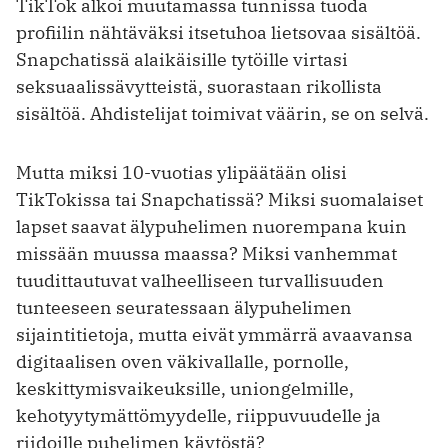
TikTok alkoi muutamassa tunnissa tuoda
profiilin nähtäväksi itsetuhoa lietsovaa sisältöä.
Snapchatissä alaikäisille tytöille virtasi
seksuaalissävytteistä, suorastaan rikollista
sisältöä. Ahdistelijat toimivat väärin, se on selvä.
Mutta miksi 10-vuotias ylipäätään olisi
TikTokissa tai Snapchatissä? Miksi suomalaiset
lapset saavat älypuhelimen nuorempana kuin
missään muussa maassa? Miksi vanhemmat
tuudittautuvat valheelliseen turvallisuuden
tunteeseen seuratessaan älypuhelimen
sijaintitietoja, mutta eivät ymmärrä avaavansa
digitaalisen oven väkivallalle, pornolle,
keskittymisvaikeuksille, uniongelmille,
kehotyytymättömyydelle, riippuvuudelle ja
riidoille puhelimen käytöstä?