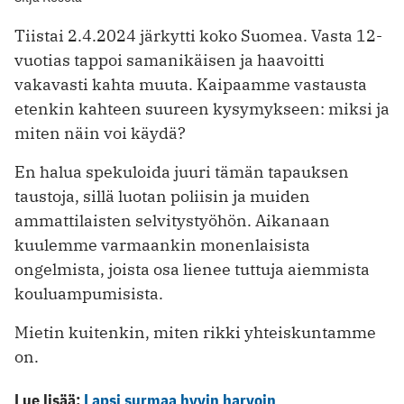
Tiistai 2.4.2024 järkytti koko Suomea. Vasta 12-
vuotias tappoi samanikäisen ja haavoitti
vakavasti kahta muuta. Kaipaamme vastausta
etenkin kahteen suureen kysymykseen: miksi ja
miten näin voi käydä?
En halua spekuloida juuri tämän tapauksen
taustoja, sillä luotan poliisin ja muiden
ammattilaisten selvitystyöhön. Aikanaan
kuulemme varmaankin monenlaisista
ongelmista, joista osa lienee tuttuja aiemmista
kouluampumisista.
Mietin kuitenkin, miten rikki yhteiskuntamme
on.
Lue lisää:
Lapsi surmaa hyvin harvoin