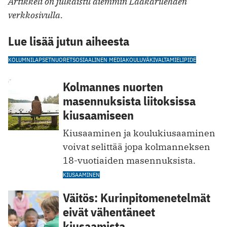
Artikkeli on julkaistu aiemmin Lääkärilehden
verkkosivulla.
Lue lisää jutun aiheesta
KOLUMNI
LAPSET
NUORET
SOSIAALINEN MEDIA
KOULUVÄKIVALTA
MIELIPIDE
Kolmannes nuorten
masennuksista liitoksissa
kiusaamiseen
Kiusaaminen ja koulukiusaaminen
voivat selittää jopa kolmanneksen
18-vuotiaiden masennuksista.
KIUSAAMINEN
Väitös: Kurinpitomenetelmät
eivät vähentäneet
kiusaamista