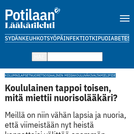
SYDÄN
KEUHKOT
SYÖPÄ
INFEKTIOT
KIPU
DIABETES
A
HAE
KOLUMNI
LAPSET
NUORET
SOSIAALINEN MEDIA
KOULUVÄKIVALTA
MIELIPIDE
Koululainen tappoi toisen,
mitä miettii nuorisolääkäri?
Meillä on niin vähän lapsia ja nuoria,
että viimeistään nyt heistä