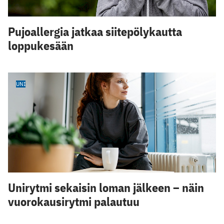
Pujoallergia jatkaa siitepölykautta
loppukesään
UNI
Unirytmi sekaisin loman jälkeen – näin
vuorokausirytmi palautuu