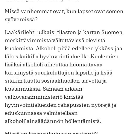
Missä vanhemmat ovat, kun lapset ovat somen
syövereissä?
Lääkärilehti julkaisi tilaston ja kartan Suomen
merkittävimmistä vältettävissä olevista
kuolemista. Alkoholi pitää edelleen ykkössijaa
lähes kaikilla hyvinvointialueilla. Kuolemien
lisäksi alkoholi aiheuttaa huomattavaa
kärsimystä suurkuluttajien lapsille ja lisää
sitäkin kautta sosiaalihuollon tarvetta ja
kustannuksia. Samaan aikaan
valtiovarainministeriö kiristää
hyvinvointialueiden rahapussien nyörejä ja
eduskunnassa valmistellaan
alkoholilainsäädännön höllentämistä.
Missä on lapsivaikutusten arviointi?