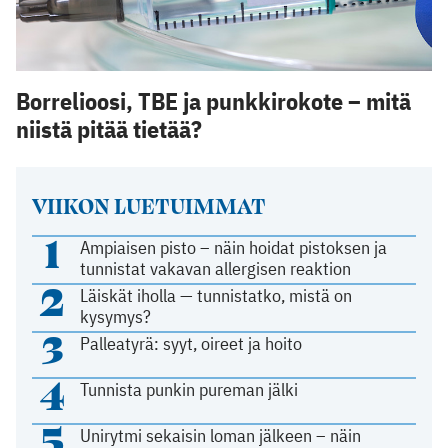
Borrelioosi, TBE ja punkkirokote – mitä
niistä pitää tietää?
VIIKON LUETUIMMAT
1
Ampiaisen pisto – näin hoidat pistoksen ja
tunnistat vakavan allergisen reaktion
2
Läiskät iholla — tunnistatko, mistä on
kysymys?
3
Palleatyrä: syyt, oireet ja hoito
4
Tunnista punkin pureman jälki
5
Unirytmi sekaisin loman jälkeen – näin