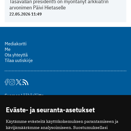
Tasavallan presidentti on myöntänyt arkkiatrin
arvonimen Päivi Hietaselle
22.05.2026 11:49
Mediakortti
Me
Ota yhteyttä
Tilaa uutiskirje
Suomen Lääkäriliitto
Mäkelänkatu 2, PL 49
Eväste- ja seuranta-asetukset
00510 Helsinki
puh. (09) 393 091
Käytämme evästeitä käyttökokemuksen parantamiseen ja
toimitus@potilaanlaakarilehti.fi
kävijämäärämme analysoimiseen. Suostumuksellasi