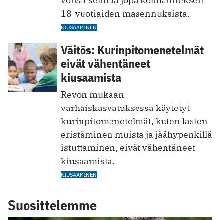
voivat selittää jopa kolmanneksen
18-vuotiaiden masennuksista.
KIUSAAMINEN
Väitös: Kurinpitomenetelmät
eivät vähentäneet
kiusaamista
Revon mukaan
varhaiskasvatuksessa käytetyt
kurinpitomenetelmät, kuten lasten
eristäminen muista ja jäähypenkillä
istuttaminen, eivät vähentäneet
kiusaamista.
KIUSAAMINEN
Suosittelemme