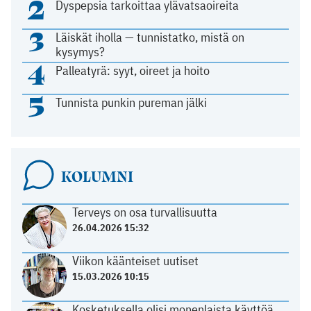
2
Dyspepsia tarkoittaa ylävatsaoireita
3
Läiskät iholla — tunnistatko, mistä on
kysymys?
4
Palleatyrä: syyt, oireet ja hoito
5
Tunnista punkin pureman jälki
KOLUMNI
Terveys on osa turvallisuutta
26.04.2026 15:32
Viikon käänteiset uutiset
15.03.2026 10:15
Kosketuksella olisi monenlaista käyttöä