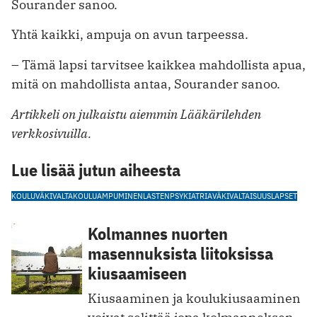
Sourander sanoo.
Yhtä kaikki, ampuja on avun tarpeessa.
– Tämä lapsi tarvitsee kaikkea mahdollista apua,
mitä on mahdollista antaa, Sourander sanoo.
Artikkeli on julkaistu aiemmin Lääkärilehden
verkkosivuilla.
Lue lisää jutun aiheesta
KOULUVÄKIVALTA
KOULUAMPUMINEN
LASTENPSYKIATRIA
VÄKIVALTAISUUS
LAPSET
Kolmannes nuorten
masennuksista liitoksissa
kiusaamiseen
Kiusaaminen ja koulukiusaaminen