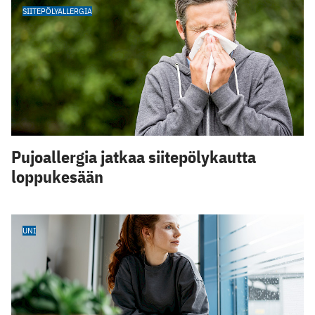
SIITEPÖLYALLERGIA
Pujoallergia jatkaa siitepölykautta
loppukesään
UNI