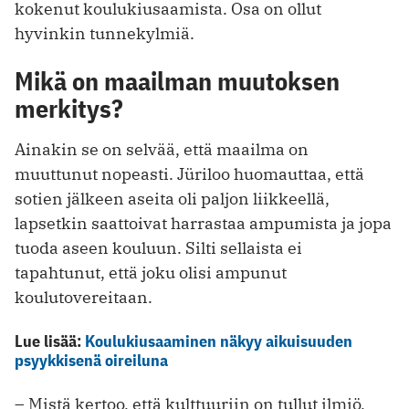
kokenut koulukiusaamista. Osa on ollut
hyvinkin tunnekylmiä.
Mikä on maailman muutoksen
merkitys?
Ainakin se on selvää, että maailma on
muuttunut nopeasti. Jüriloo huomauttaa, että
sotien jälkeen aseita oli paljon liikkeellä,
lapsetkin saattoivat harrastaa ampumista ja jopa
tuoda aseen kouluun. Silti sellaista ei
tapahtunut, että joku olisi ampunut
koulutovereitaan.
Lue lisää:
Koulukiusaaminen näkyy aikuisuuden
psyykkisenä oireiluna
– Mistä kertoo, että kulttuuriin on tullut ilmiö,