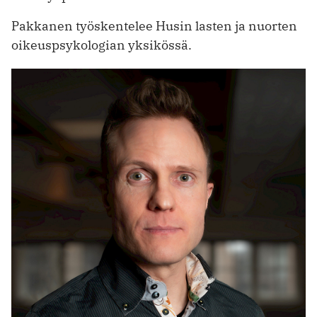
Pakkanen työskentelee Husin lasten ja nuorten
oikeuspsykologian yksikössä.