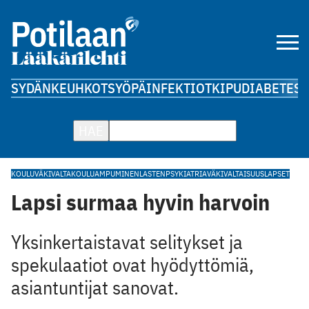
SYDÄN
KEUHKOT
SYÖPÄ
INFEKTIOT
KIPU
DIABETES
A
HAE
KOULUVÄKIVALTA
KOULUAMPUMINEN
LASTENPSYKIATRIA
VÄKIVALTAISUUS
LAPSET
Lapsi surmaa hyvin harvoin
Yksinkertaistavat selitykset ja
spekulaatiot ovat hyödyttömiä,
asiantuntijat sanovat.