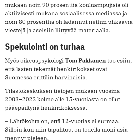
mukaan noin 90 prosenttia kouluampujista oli
aktiivisesti mukana sosiaalisessa mediassa ja
noin 80 prosenttia oli ladannut nettiin uhkaavia
viestejä ja aseisiin liittyvää materiaalia.
Spekulointi on turhaa
Myös oikeuspsykologi
Tom Pakkanen
tuo esiin,
että lasten tekemät henkirikokset ovat
Suomessa erittäin harvinaisia.
Tilastokeskuksen tietojen mukaan vuosina
2003–2022 kolme alle 15-vuotiasta on ollut
pääepäiltynä henkirikoksessa.
– Lähtökohta on, että 12-vuotias ei surmaa.
Silloin kun niin tapahtuu, on todella moni asia
mennyt pieleen.