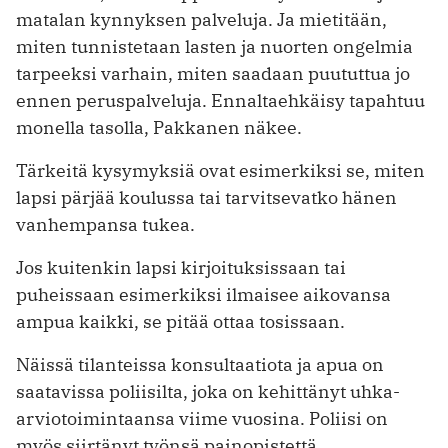
matalan kynnyksen palveluja. Ja mietitään,
miten tunnistetaan lasten ja nuorten ongelmia
tarpeeksi varhain, miten saadaan puututtua jo
ennen peruspalveluja. Ennaltaehkäisy tapahtuu
monella tasolla, Pakkanen näkee.
Tärkeitä kysymyksiä ovat esimerkiksi se, miten
lapsi pärjää koulussa tai tarvitsevatko hänen
vanhempansa tukea.
Jos kuitenkin lapsi kirjoituksissaan tai
puheissaan esimerkiksi ilmaisee aikovansa
ampua kaikki, se pitää ottaa tosissaan.
Näissä tilanteissa konsultaatiota ja apua on
saatavissa poliisilta, joka on kehittänyt uhka-
arviotoimintaansa viime vuosina. Poliisi on
myös siirtänyt työnsä painopistettä