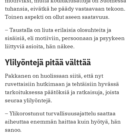
motiiviksi, mutta koulukiusattuja on Suomessa
tuhansia, eivätkä he päädy vastaavaan tekoon.
Toinen aspekti on ollut aseen saatavuus.
– Taustalla on liuta erilaisia olosuhteita ja
sisäisiä, eli motiiviin, persoonaan ja psyykeen
liittyviä asioita, hän näkee.
Ylilyöntejä pitää välttää
Pakkanen on huolissaan siitä, että nyt
ruvettaisiin hutkimaan ja tehtäisiin hyvässä
tarkoituksessa päätöksiä ja ratkaisuja, joista
seuraa ylilyöntejä.
– Ylikorostunut turvallisuusajattelu saattaa
aiheuttaa enemmän haittaa kuin hyötyä, hän
sanoo.