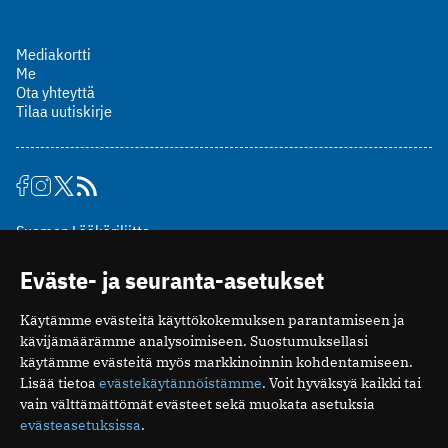
Mediakortti
Me
Ota yhteyttä
Tilaa uutiskirje
Suomen Lääkäriliitto
Mäkelänkatu 2, PL 49
Eväste- ja seuranta-asetukset
00510 Helsinki
puh. (09) 393 091
Käytämme evästeitä käyttökokemuksen parantamiseen ja
toimitus@potilaanlaakarilehti.fi
kävijämäärämme analysoimiseen. Suostumuksellasi
käytämme evästeitä myös markkinoinnin kohdentamiseen.
ISSN 2323-9476
Lisää tietoa
evästekäytännöistämme
. Voit hyväksyä kaikki tai
vain välttämättömät evästeet sekä muokata asetuksia
evästeasetuksissa
.