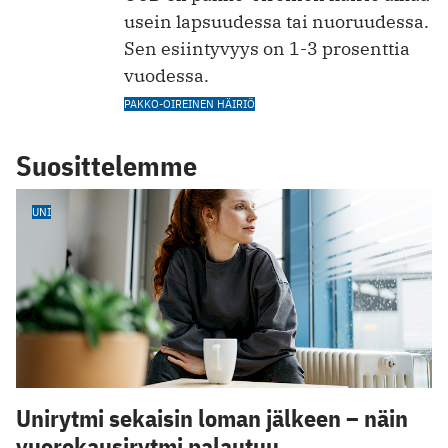
usein lapsuudessa tai nuoruudessa.
Sen esiintyvyys on 1-3 prosenttia
vuodessa.
PAKKO-OIREINEN HÄIRIÖ
Suosittelemme
UNI
Unirytmi sekaisin loman jälkeen – näin
vuorokausirytmi palautuu