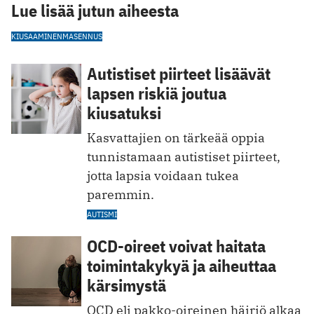
Lue lisää jutun aiheesta
KIUSAAMINEN
MASENNUS
Autistiset piirteet lisäävät
lapsen riskiä joutua
kiusatuksi
Kasvattajien on tärkeää oppia
tunnistamaan autistiset piirteet,
jotta lapsia voidaan tukea
paremmin.
AUTISMI
OCD-oireet voivat haitata
toimintakykyä ja aiheuttaa
kärsimystä
OCD eli pakko-oireinen häiriö alkaa