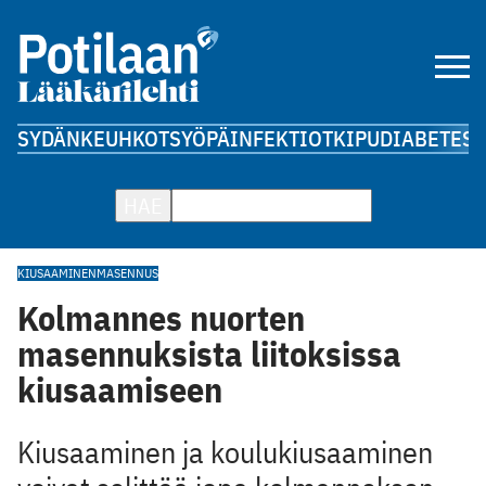
SYDÄN
KEUHKOT
SYÖPÄ
INFEKTIOT
KIPU
DIABETES
A
HAE
KIUSAAMINEN
MASENNUS
Kolmannes nuorten
masennuksista liitoksissa
kiusaamiseen
Kiusaaminen ja koulukiusaaminen