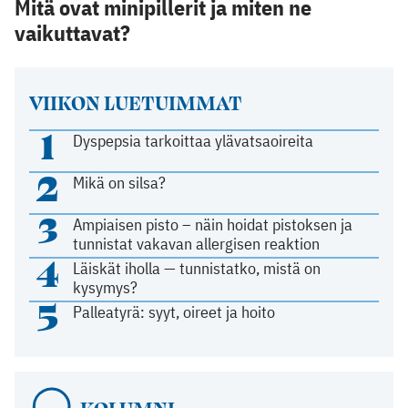
Mitä ovat minipillerit ja miten ne
vaikuttavat?
VIIKON LUETUIMMAT
1
Dyspepsia tarkoittaa ylävatsaoireita
2
Mikä on silsa?
3
Ampiaisen pisto – näin hoidat pistoksen ja
tunnistat vakavan allergisen reaktion
4
Läiskät iholla — tunnistatko, mistä on
kysymys?
5
Palleatyrä: syyt, oireet ja hoito