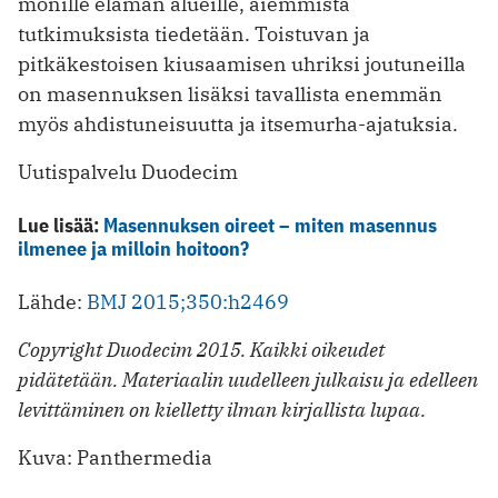
monille elämän alueille, aiemmista
tutkimuksista tiedetään. Toistuvan ja
pitkäkestoisen kiusaamisen uhriksi joutuneilla
on masennuksen lisäksi tavallista enemmän
myös ahdistuneisuutta ja itsemurha-ajatuksia.
Uutispalvelu Duodecim
Lue lisää:
Masennuksen oireet – miten masennus
ilmenee ja milloin hoitoon?
Lähde:
BMJ 2015;350:h2469
Copyright Duodecim 2015. Kaikki oikeudet
pidätetään. Materiaalin uudelleen julkaisu ja edelleen
levittäminen on kielletty ilman kirjallista lupaa.
Kuva: Panthermedia