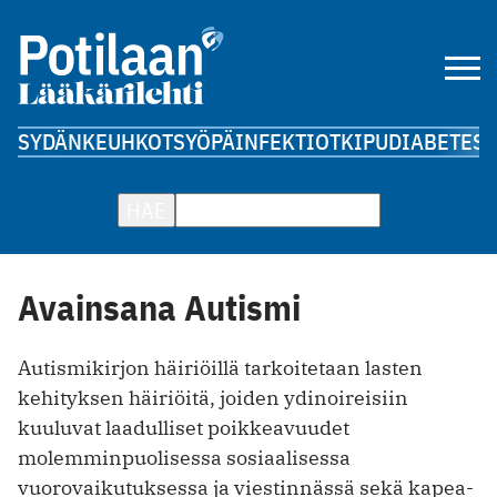
SYDÄN
KEUHKOT
SYÖPÄ
INFEKTIOT
KIPU
DIABETES
A
HAE
Avainsana Autismi
Autismikirjon häiriöillä tarkoitetaan lasten
kehityksen häiriöitä, joiden ydinoireisiin
kuuluvat laadulliset poikkeavuudet
molemminpuolisessa sosiaalisessa
vuorovaikutuksessa ja viestinnässä sekä kapea-