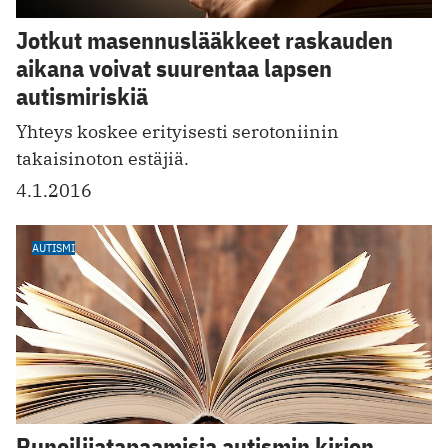
Jotkut masennuslääkkeet raskauden
aikana voivat suurentaa lapsen
autismiriskiä
Yhteys koskee erityisesti serotoniinin
takaisinoton estäjiä.
4.1.2016
AUTISMI
Runoilijatapaamisia autismin kirjon