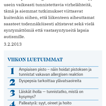
usein vaikeasti tunnistettavia virhelähteitä,
tämä ja aiemmat tutkimukset viittaavat
kuitenkin siihen, että liikenteen ­aiheuttamat
saasteet todennäköisesti altistavat sekä vielä
syntymättömiä että vastasyntyneitä lapsia
autismille.
3.2.2013
VIIKON LUETUIMMAT
1
Ampiaisen pisto – näin hoidat pistoksen ja
tunnistat vakavan allergisen reaktion
2
Dyspepsia tarkoittaa ylävatsaoireita
3
Läiskät iholla — tunnistatko, mistä on
kysymys?
4
Palleatyrä: syyt, oireet ja hoito