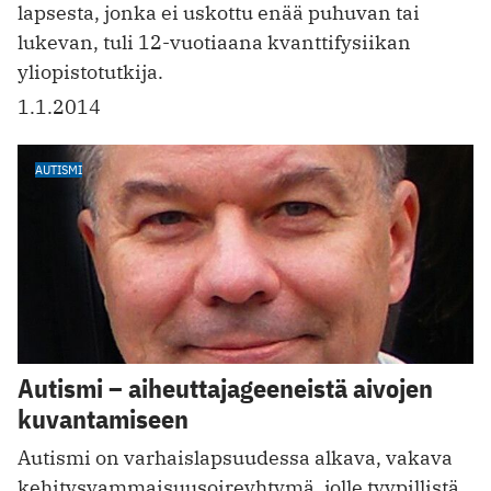
lapsesta, jonka ei uskottu enää puhuvan tai
lukevan, tuli 12-vuotiaana kvanttifysiikan
yliopistotutkija.
1.1.2014
AUTISMI
Autismi – aiheuttajageeneistä aivojen
kuvantamiseen
Autismi on varhaislapsuudessa alkava, vakava
kehitysvammaisuusoireyhtymä, jolle tyypillistä