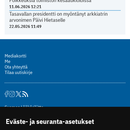
Poikkeuksia toimiston kesäaukioloissa
11.06.2026 12:21
Tasavallan presidentti on myöntänyt arkkiatrin
arvonimen Päivi Hietaselle
22.05.2026 11:49
Mediakortti
Me
Ota yhteyttä
Tilaa uutiskirje
Suomen Lääkäriliitto
Mäkelänkatu 2, PL 49
Eväste- ja seuranta-asetukset
00510 Helsinki
puh. (09) 393 091