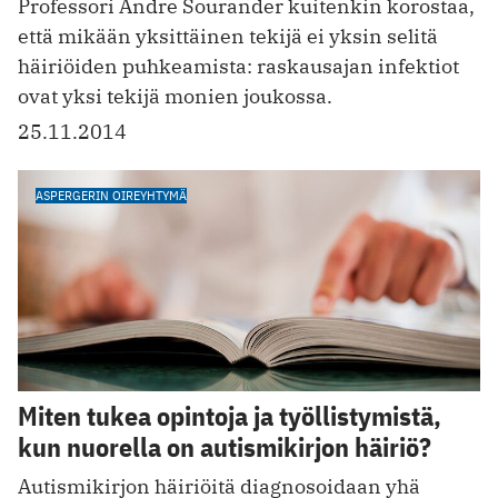
Professori Andre Sourander kuitenkin korostaa,
että mikään yksittäinen tekijä ei yksin selitä
häiriöiden puhkeamista: raskausajan infektiot
ovat yksi tekijä monien joukossa.
25.11.2014
ASPERGERIN OIREYHTYMÄ
Miten tukea opintoja ja työllistymistä,
kun nuorella on autismikirjon häiriö?
Autismikirjon häiriöitä diagnosoidaan yhä