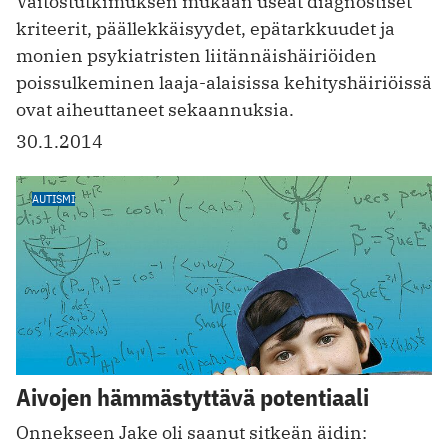
Väitöstutkimuksen mukaan useat diagnostiset
kriteerit, päällekkäisyydet, epätarkkuudet ja
monien psykiatristen liitännäishäiriöiden
poissulkeminen laaja-alaisissa kehityshäiriöissä
ovat aiheuttaneet sekaannuksia.
30.1.2014
AUTISMI
Aivojen hämmästyttävä potentiaali
Onnekseen Jake oli saanut sitkeän äidin: