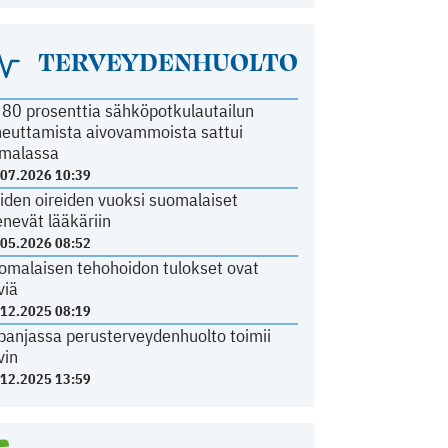
TERVEYDENHUOLTO
i 80 prosenttia sähköpotkulautailun
heuttamista aivovammoista sattui
malassa
.07.2026 10:39
iden oireiden vuoksi suomalaiset
nevät lääkäriin
.05.2026 08:52
omalaisen tehohoidon tulokset ovat
viä
.12.2025 08:19
panjassa perusterveydenhuolto toimii
vin
.12.2025 13:59