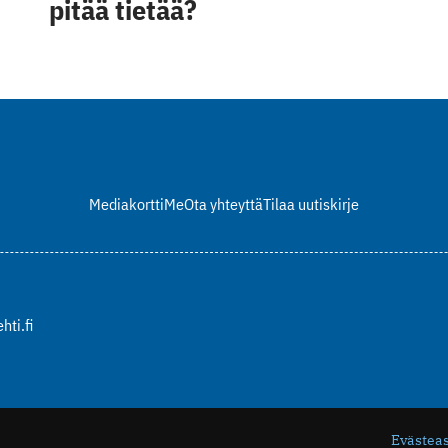
pitää tietää?
Mediakortti
Me
Ota yhteyttä
Tilaa uutiskirje
hti.fi
Evästea