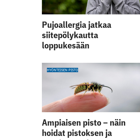
Pujoallergia jatkaa
siitepölykautta
loppukesään
HYÖNTEISEN PISTO
Ampiaisen pisto – näin
hoidat pistoksen ja