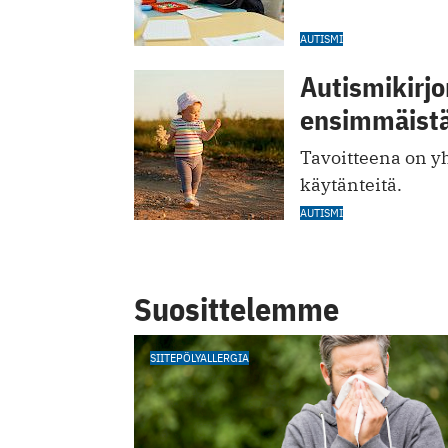
AUTISMI
Autismikirjo
ensimmäistä
Tavoitteena on 
käytänteitä.
AUTISMI
Suosittelemme
SIITEPÖLYALLERGIA