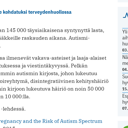
le kohdatuksi terveydenhuollossa
n 145 000 täysiaikaisena syntynyttä lasta,
Yl
ai
lääkkeille raskauden aikana. Autismi-
hu
.
03
Nä
a ilmenevät vakava-asteiset ja laaja-alaiset
me
tuksessa ja viestintäkyvyssä. Pelkän
04
emmin autismin kirjosta, johon lukeutuu
Su
oireyhtymä, disintegratiivinen kehityshäiriö
hy
smin kirjoon lukeutuva häiriö on noin 50 000
15
Es
n 10 000:lla.
hy
 -lehdessä.
07
regnancy and the Risk of Autism Spectrum