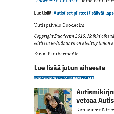
Disorder in Children
. Jama Pediatric
Lue lisää:
Autistiset piirteet lisäävät lap
Uutispalvelu Duodecim
Copyright Duodecim 2015. Kaikki oikeude
edelleen levittäminen on kielletty ilman k
Kuva: Panthermedia
Lue lisää jutun aiheesta
AUTISMI
AUTISMIN KIRJO
MASENNUSLÄÄKKEET
Autismikirjon
vetoaa Autis
Kun autismikirjon