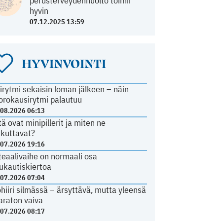
perusterveydenhuolto toimii
hyvin
07.12.2025 13:59
HYVINVOINTI
irytmi sekaisin loman jälkeen – näin
orokausirytmi palautuu
.08.2026 06:13
tä ovat minipillerit ja miten ne
ikuttavat?
.07.2026 19:16
teaalivaihe on normaali osa
ukautiskiertoa
.07.2026 07:04
ohiiri silmässä – ärsyttävä, mutta yleensä
araton vaiva
.07.2026 08:17