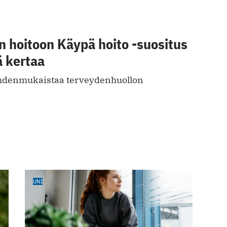
n hoitoon Käypä hoito -suositus
 kertaa
yhdenmukaistaa terveydenhuollon
UNI