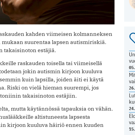
raskauden kahden viimeisen kolmanneksen
n mukaan suurentaa lapsen autismiriskiä.
n takaisinoton estäjiä.
Un
vu
lle raskauden toisella tai viimeisellä
05
a todetaan jokin autismin kirjoon kuuluva
Mi
emmin kuin lapsilla, joiden äiti ei käytä
va
. Riski on vielä hieman suurempi, jos
26
Lu
oniinin takaisinoton estäjiin.
ku
elta, mutta käytännössä tapauksia on vähän.
24
El
slääkkeille altistuneesta lapsesta
va
min kirjoon kuuluva häiriö ennen kuuden
15