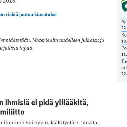
s 2015.
sen riskiä joutua kiusatuksi
Aj
22
Ku
t pidätetään. Materiaalin uudelleen julkaisu ja
18
irjallista lupaa.
Po
11
Ta
ar
22
 ihmisiä ei pidä ylilääkitä,
miliitto
 ihminen voi hyvin, lääkitystä ei tarvita.