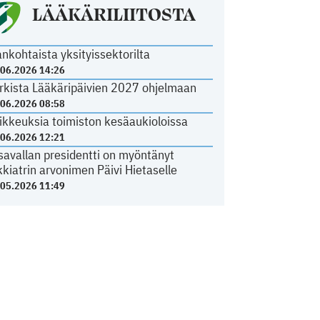
LÄÄKÄRILIITOSTA
ankohtaista yksityissektorilta
.06.2026 14:26
rkista Lääkäripäivien 2027 ohjelmaan
.06.2026 08:58
ikkeuksia toimiston kesäaukioloissa
.06.2026 12:21
savallan presidentti on myöntänyt
kkiatrin arvonimen Päivi Hietaselle
.05.2026 11:49