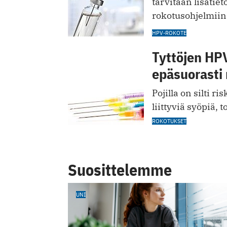
tarvitaan lisäti
rokotusohjelmiin
HPV-ROKOTE
Tyttöjen HP
epäsuorasti
Pojilla on silti 
liittyviä syöpiä, 
ROKOTUKSET
Suosittelemme
UNI