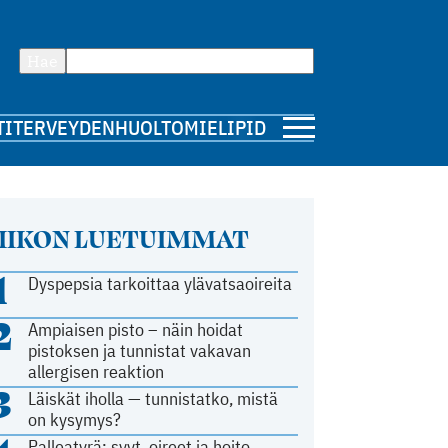
Hae
TI
TERVEYDENHUOLTO
MIELIPIDE
IIKON LUETUIMMAT
1
Dyspepsia tarkoittaa ylävatsaoireita
2
Ampiaisen pisto – näin hoidat
pistoksen ja tunnistat vakavan
allergisen reaktion
3
Läiskät iholla — tunnistatko, mistä
on kysymys?
Palleatyrä: syyt, oireet ja hoito