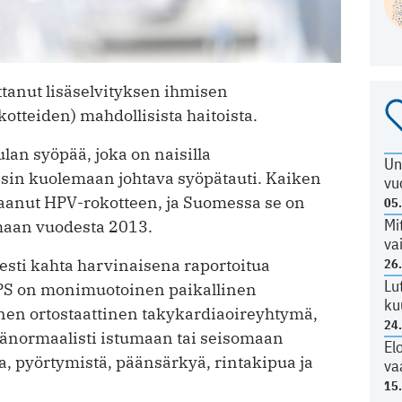
ttanut lisäselvityksen ihmisen
tteiden) mahdollisista haitoista.
an syöpää, joka on naisilla
Un
isin kuolemaan johtava syöpätauti. Kaiken
vu
aanut HPV-rokotteen, ja Suomessa se on
05
Mi
maan vuodesta 2013.
va
sesti kahta harvinaisena raportoitua
26
Lu
PS on monimuotoinen paikallinen
ku
nen ortostaattinen takykardiaoireyhtymä,
24
änormaalisti istumaan tai seisomaan
El
, pyörtymistä, päänsärkyä, rintakipua ja
va
15