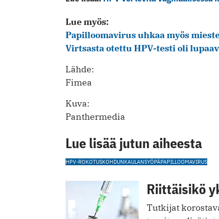
Lue myös:
Papilloomavirus uhkaa myös mieste
Virtsasta otettu HPV-testi oli lupaa
Lähde:
Fimea
Kuva:
Panthermedia
Lue lisää jutun aiheesta
HPV-ROKOTUS
KOHDUNKAULANSYÖPÄ
PAPILLOOMAVIRUS
Riittäisikö 
Tutkijat korostav