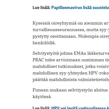
Lue lisää:
Papilloomavirus lisää suuniel
Kyseisiä oireyhtymiä on aiemmin ar
turvallisuusseurannassa, mutta syy-yh
pystytty osoittamaan. Molempia oire
henkilöillä.
Selvitystyötä johtaa EMAn lääketurv
PRAC tulee arvioimaan uusimman tie
mahdolliset tutkimukset, jotka voisiv
mahdollisen syy-yhteyden HPV-rokott
päättää mahdollisista valmistetietoih
Fimean mukaan selvitystyön aloitus 
käytössä.
Lue lisää:
HPV voi levitä vaginaalisessa