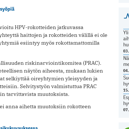
usyöpiä
vioitu HPV-rokotteiden jatkuvassa
Yl
teyttä haittojen ja rokotteiden välillä ei ole
ai
yhtymiä esiintyy myös rokottamattomilla
hu
03
Nä
allisuuden riskinarviointikomitea (PRAC).
me
teellisen näytön aiheesta, mukaan lukien
04
Su
at selkiyttää oireyhtymien yleisyyden ja
hy
eisiin. Selvitystyön valmistuttua PRAC
15
in tarvittavista muutoksista.
Es
hy
ei anna aihetta muutoksiin rokotteen
07
 kaikukuvauksessa