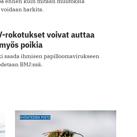
etoa ennen kuin mitään muutoksia
 voidaan harkita.
V-rokotukset voivat auttaa
 myös poikia
riski saada ihmisen papilloomavirukseen
todetaan BMJ:ssä.
HYÖNTEISEN PISTO