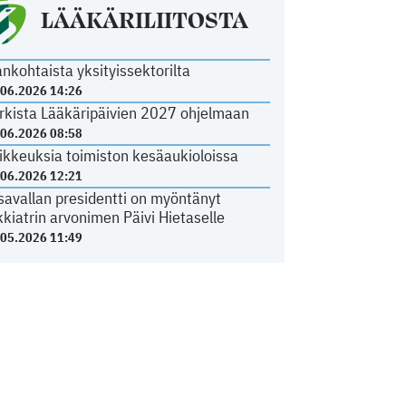
LÄÄKÄRILIITOSTA
ankohtaista yksityissektorilta
.06.2026 14:26
rkista Lääkäripäivien 2027 ohjelmaan
.06.2026 08:58
ikkeuksia toimiston kesäaukioloissa
.06.2026 12:21
savallan presidentti on myöntänyt
kkiatrin arvonimen Päivi Hietaselle
.05.2026 11:49