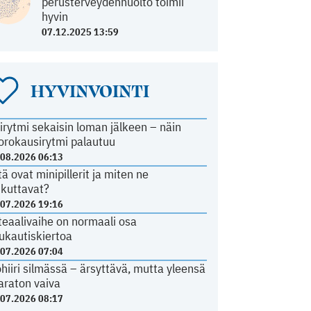
perusterveydenhuolto toimii
hyvin
07.12.2025 13:59
HYVINVOINTI
irytmi sekaisin loman jälkeen – näin
orokausirytmi palautuu
.08.2026 06:13
tä ovat minipillerit ja miten ne
ikuttavat?
.07.2026 19:16
teaalivaihe on normaali osa
ukautiskiertoa
.07.2026 07:04
ohiiri silmässä – ärsyttävä, mutta yleensä
araton vaiva
.07.2026 08:17