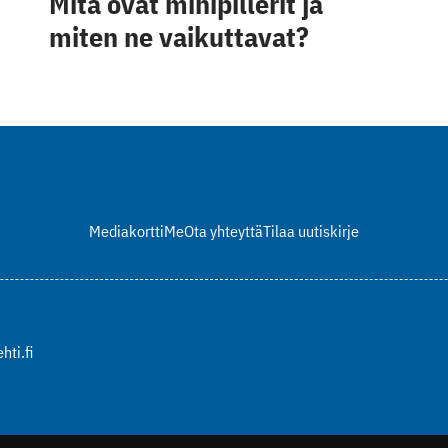
Mitä ovat minipillerit ja
miten ne vaikuttavat?
Mediakortti
Me
Ota yhteyttä
Tilaa uutiskirje
hti.fi