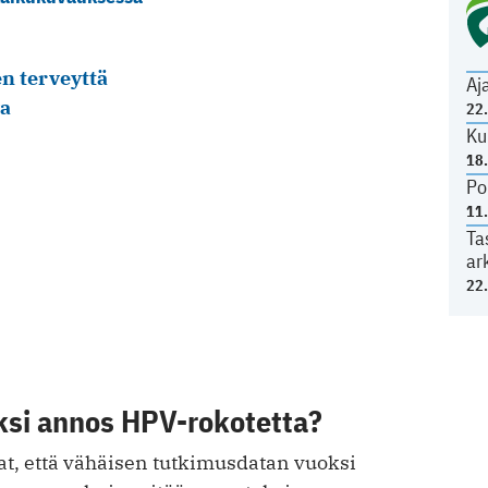
n terveyttä
Aj
va
22
Ku
18
Po
11
Ta
ar
22
yksi annos HPV-rokotetta?
at, että vähäisen tutkimusdatan vuoksi