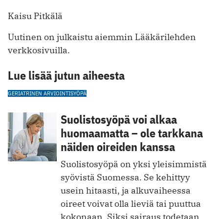
Kaisu Pitkälä
Uutinen on julkaistu aiemmin Lääkärilehden
verkkosivuilla.
Lue lisää jutun aiheesta
GERIATRINEN ARVIOINTI
SYÖPÄ
Suolistosyöpä voi alkaa
huomaamatta – ole tarkkana
näiden oireiden kanssa
Suolistosyöpä on yksi yleisimmistä
syövistä Suomessa. Se kehittyy
usein hitaasti, ja alkuvaiheessa
oireet voivat olla lieviä tai puuttua
kokonaan. Siksi sairaus todetaan