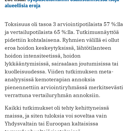
alueellisia eroja
Toksisuus oli tasoa 3 arviointipotilaista 57 %:lla
ja vertailupotilaista 65 %:lla. Tutkimusnäyttöä
pidettiin kohtalaisena. Ryhmien välillä ei ollut
eroa hoidon keskeytyksissä, lähtötilanteen
hoidon intensiteetissä, hoidon
lykkääntymisissä, sairaalaan joutumisissa tai
kuolleisuudessa. Viiden tutkimuksen meta-
analyysissä kemoterapian annoksia
pienennettiin arviointiryhmässä merkitsevästi
verrattuna vertailuryhmän annoksiin.
Kaikki tutkimukset oli tehty kehittyneissä
maissa, ja siten tuloksia voi soveltaa vain
Yhdysvaltain tai Euroopan kaltaisissa