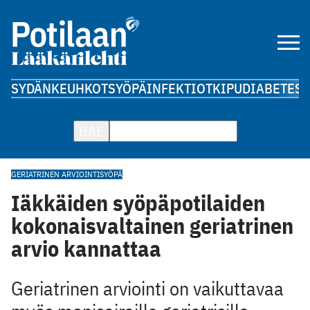
SYDÄN
KEUHKOT
SYÖPÄ
INFEKTIOT
KIPU
DIABETES
A
HAE
GERIATRINEN ARVIOINTI
SYÖPÄ
Iäkkäiden syöpäpotilaiden
kokonaisvaltainen geriatrinen
arvio kannattaa
Geriatrinen arviointi on vaikuttavaa