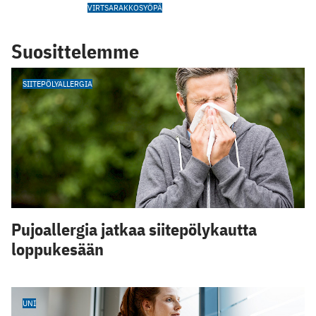
VIRTSARAKKOSYÖPÄ
Suosittelemme
SIITEPÖLYALLERGIA
Pujoallergia jatkaa siitepölykautta
loppukesään
UNI