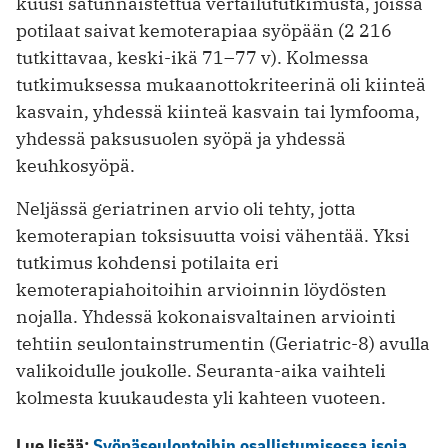
kuusi satunnaistettua vertailututkimusta, joissa
potilaat saivat kemoterapiaa syöpään (2 216
tutkittavaa, keski-ikä 71–77 v). Kolmessa
tutkimuksessa mukaanottokriteerinä oli kiinteä
kasvain, yhdessä kiinteä kasvain tai lymfooma,
yhdessä paksusuolen syöpä ja yhdessä
keuhkosyöpä.
Neljässä geriatrinen arvio oli tehty, jotta
kemoterapian toksisuutta voisi vähentää. Yksi
tutkimus kohdensi potilaita eri
kemoterapiahoitoihin arvioinnin löydösten
nojalla. Yhdessä kokonaisvaltainen arviointi
tehtiin seulontainstrumentin (Geriatric-8) avulla
valikoidulle joukolle. Seuranta-aika vaihteli
kolmesta kuukaudesta yli kahteen vuoteen.
Lue lisää:
Syöpäseulontoihin osallistumisessa isoja