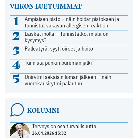
VIIKON LUETUIMMAT
1
Ampiaisen pisto – näin hoidat pistoksen ja
tunnistat vakavan allergisen reaktion
2
Läiskät iholla — tunnistatko, mistä on
kysymys?
3
Palleatyrä: syyt, oireet ja hoito
4
Tunnista punkin pureman jälki
5
Unirytmi sekaisin loman jälkeen – näin
vuorokausirytmi palautuu
KOLUMNI
Terveys on osa turvallisuutta
26.04.2026 15:32