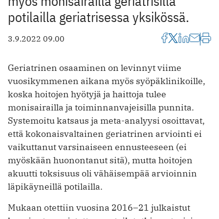
myös monisairailla geriatrisilla
potilailla geriatrisessa yksikössä.
3.9.2022 09.00
Geriatrinen osaaminen on levinnyt viime
vuosikymmenen aikana myös syöpäklinikoille,
koska hoitojen hyötyjä ja haittoja tulee
monisairailla ja toiminnanvajeisilla punnita.
Systemoitu katsaus ja meta-analyysi osoittavat,
että kokonaisvaltainen geriatrinen arviointi ei
vaikuttanut varsinaiseen ennusteeseen (ei
myöskään huonontanut sitä), mutta hoitojen
akuutti toksisuus oli vähäisempää arvioinnin
läpikäyneillä potilailla.
Mukaan otettiin vuosina 2016–21 julkaistut