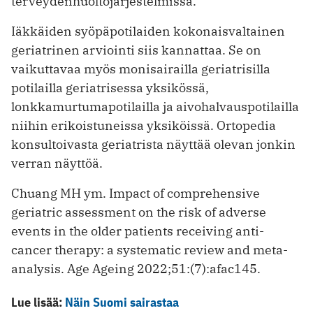
terveydenhuoltojärjestelmissä.
Iäkkäiden syöpäpotilaiden kokonaisvaltainen
geriatrinen arviointi siis kannattaa. Se on
vaikuttavaa myös monisairailla geriatrisilla
potilailla geriatrisessa yksikössä,
lonkkamurtumapotilailla ja aivohalvauspotilailla
niihin erikoistuneissa yksiköissä. Ortopedia
konsultoivasta geriatrista näyttää olevan jonkin
verran näyttöä.
Chuang MH ym. Impact of comprehensive
geriatric assessment on the risk of adverse
events in the older patients receiving anti-
cancer therapy: a systematic review and meta-
analysis. Age Ageing 2022;51:(7):afac145.
Lue lisää:
Näin Suomi sairastaa