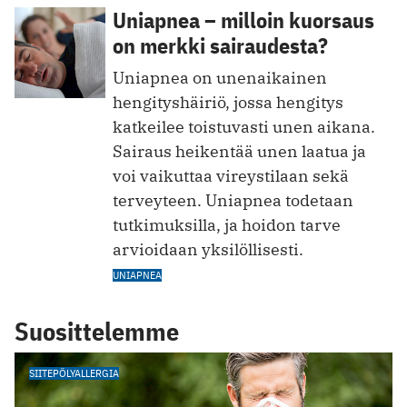
Uniapnea – milloin kuorsaus
on merkki sairaudesta?
Uniapnea on unenaikainen
hengityshäiriö, jossa hengitys
katkeilee toistuvasti unen aikana.
Sairaus heikentää unen laatua ja
voi vaikuttaa vireystilaan sekä
terveyteen. Uniapnea todetaan
tutkimuksilla, ja hoidon tarve
arvioidaan yksilöllisesti.
UNIAPNEA
Suosittelemme
SIITEPÖLYALLERGIA