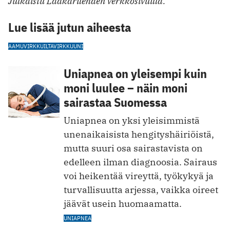
Julkaistu Lääkärilehden verkkosivuilla.
Lue lisää jutun aiheesta
AAMUVIRKKU
ILTAVIRKKU
UNI
Uniapnea on yleisempi kuin
moni luulee – näin moni
sairastaa Suomessa
Uniapnea on yksi yleisimmistä
unenaikaisista hengityshäiriöistä,
mutta suuri osa sairastavista on
edelleen ilman diagnoosia. Sairaus
voi heikentää vireyttä, työkykyä ja
turvallisuutta arjessa, vaikka oireet
jäävät usein huomaamatta.
UNIAPNEA