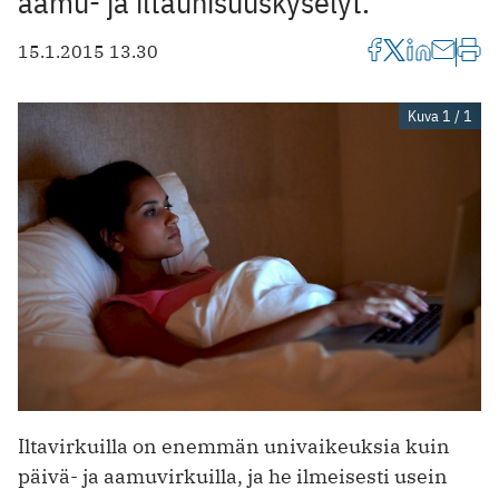
aamu- ja iltaunisuuskyselyt.
15.1.2015 13.30
Kuva 1 / 1
Iltavirkuilla on enemmän univaikeuksia kuin
päivä- ja aamuvirkuilla, ja he ilmeisesti usein