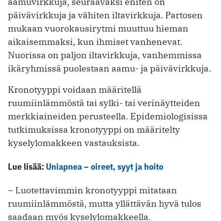
aamuvirkkuja, seuraavaksi eniten on
päivävirkkuja ja vähiten iltavirkkuja. Partosen
mukaan vuorokausirytmi muuttuu hieman
aikaisemmaksi, kun ihmiset vanhenevat.
Nuorissa on paljon iltavirkkuja, vanhemmissa
ikäryhmissä puolestaan aamu- ja päivävirkkuja.
Kronotyyppi voidaan määritellä
ruumiinlämmöstä tai sylki- tai verinäytteiden
merkkiaineiden perusteella. Epidemiologisissa
tutkimuksissa kronotyyppi on määritelty
kyselylomakkeen vastauksista.
Lue lisää:
Uniapnea – oireet, syyt ja hoito
– Luotettavimmin kronotyyppi mitataan
ruumiinlämmöstä, mutta yllättävän hyvä tulos
saadaan myös kyselylomakkeella.