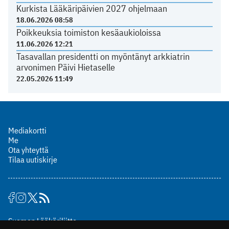
Kurkista Lääkäripäivien 2027 ohjelmaan
18.06.2026 08:58
Poikkeuksia toimiston kesäaukioloissa
11.06.2026 12:21
Tasavallan presidentti on myöntänyt arkkiatrin
arvonimen Päivi Hietaselle
22.05.2026 11:49
Mediakortti
Me
Ota yhteyttä
Tilaa uutiskirje
Suomen Lääkäriliitto