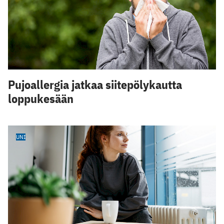
Pujoallergia jatkaa siitepölykautta
loppukesään
UNI