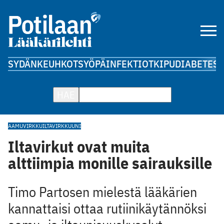
SYDÄN
KEUHKOT
SYÖPÄ
INFEKTIOT
KIPU
DIABETES
A
HAE
AAMUVIRKKU
ILTAVIRKKU
UNI
Iltavirkut ovat muita
alttiimpia monille sairauksille
Timo Partosen mielestä lääkärien
kannattaisi ottaa rutiinikäytännöksi