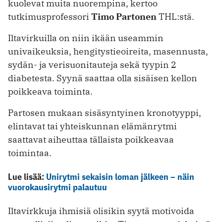
kuolevat muita nuorempina, kertoo
tutkimusprofessori
Timo Partonen
THL:stä.
Iltavirkuilla on niin ikään useammin
univaikeuksia, hengitystieoireita, masennusta,
sydän- ja verisuonitauteja sekä tyypin 2
diabetesta. Syynä saattaa olla sisäisen kellon
poikkeava toiminta.
Partosen mukaan sisäsyntyinen kronotyyppi,
elintavat tai yhteiskunnan elämänrytmi
saattavat aiheuttaa tällaista poikkeavaa
toimintaa.
Lue lisää:
Unirytmi sekaisin loman jälkeen – näin
vuorokausirytmi palautuu
Iltavirkkuja ihmisiä olisikin syytä motivoida