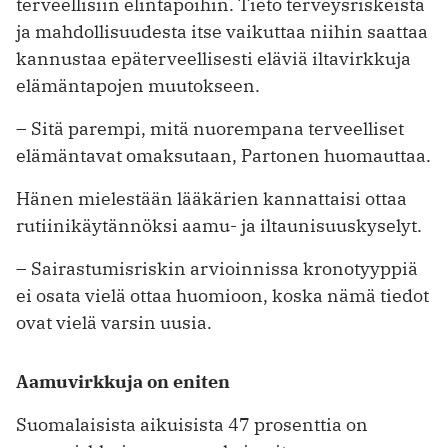
terveellisiin elintapoihin. Tieto terveysriskeistä
ja mahdollisuudesta itse vaikuttaa niihin saattaa
kannustaa epäterveellisesti eläviä iltavirkkuja
elämäntapojen muutokseen.
– Sitä parempi, mitä nuorempana terveelliset
elämäntavat omaksutaan, Partonen huomauttaa.
Hänen mielestään lääkärien kannattaisi ottaa
rutiinikäytännöksi aamu- ja iltaunisuuskyselyt.
– Sairastumisriskin arvioinnissa kronotyyppiä
ei osata vielä ottaa huomioon, koska nämä tiedot
ovat vielä varsin uusia.
Aamuvirkkuja on eniten
Suomalaisista aikuisista 47 prosenttia on