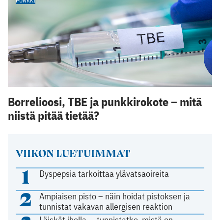
PUNKKI
Borrelioosi, TBE ja punkkirokote – mitä
niistä pitää tietää?
VIIKON LUETUIMMAT
1
Dyspepsia tarkoittaa ylävatsaoireita
2
Ampiaisen pisto – näin hoidat pistoksen ja
tunnistat vakavan allergisen reaktion
Läiskät iholla — tunnistatko, mistä on