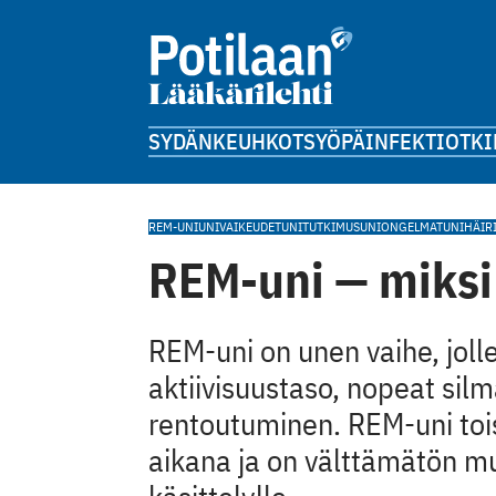
SYDÄN
KEUHKOT
SYÖPÄ
INFEKTIOT
KI
REM-UNI
UNIVAIKEUDET
UNITUTKIMUS
UNIONGELMAT
UNIHÄIR
REM-uni — miksi
REM-uni on unen vaihe, joll
aktiivisuustaso, nopeat silm
rentoutuminen. REM-uni tois
aikana ja on välttämätön mu