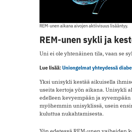
REM-unen aikana aivojen aktiivisuus lisääntyy.
REM-unen sykli ja kest
Uni ei ole yhtenäinen tila, vaan se sy
Lue lisää:
Uniongelmat yhteydessä diabet
Yksi unisykli kestää aikuisella ihmis
useita kertoja yön aikana. Unisykli 
edelleen kevyempään ja syvempään u
myöhemmin unisyklissä, usein ens
kuluttua nukahtamisesta.
Yön edetessä REM-unen vaiheiden k