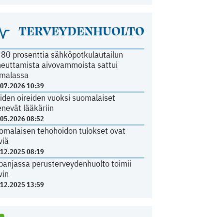
TERVEYDENHUOLTO
i 80 prosenttia sähköpotkulautailun
heuttamista aivovammoista sattui
malassa
.07.2026 10:39
iden oireiden vuoksi suomalaiset
nevät lääkäriin
.05.2026 08:52
omalaisen tehohoidon tulokset ovat
viä
.12.2025 08:19
panjassa perusterveydenhuolto toimii
vin
.12.2025 13:59