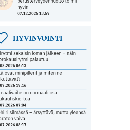
perusterveydenhuolto toimii
hyvin
07.12.2025 13:59
HYVINVOINTI
irytmi sekaisin loman jälkeen – näin
orokausirytmi palautuu
.08.2026 06:13
tä ovat minipillerit ja miten ne
ikuttavat?
.07.2026 19:16
teaalivaihe on normaali osa
ukautiskiertoa
.07.2026 07:04
ohiiri silmässä – ärsyttävä, mutta yleensä
araton vaiva
.07.2026 08:17