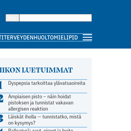
Hae
TI
TERVEYDENHUOLTO
MIELIPIDE
IIKON LUETUIMMAT
1
Dyspepsia tarkoittaa ylävatsaoireita
2
Ampiaisen pisto – näin hoidat
pistoksen ja tunnistat vakavan
allergisen reaktion
3
Läiskät iholla — tunnistatko, mistä
on kysymys?
Palleatyrä: syyt, oireet ja hoito