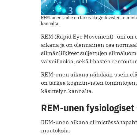
REM-unen vaihe on tärkeä kognitiivisten toiminto
kannalta.
REM (Rapid Eye Movement) -uni on un
aikana ja on olennainen osa normaal
silmänliikkeet suljettujen silmäluomi
valveillaoloa, sekä lihasten rentoutu
REM-unen aikana nähdään usein elävä
on tärkeä kognitiivisten toimintojen
käsittelyn kannalta.
REM-unen fysiologiset
REM-unen aikana elimistössä tapahtu
muutoksia: