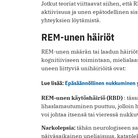
Jotkut teoriat viittaavat siihen, ett
aktiivisuus ja unen epätodellinen sisä
yhteyksien löytämistä.
REM-unen häiriöt
REM-unen määrän tai laadun häiriöt v
kognitiiviseen toimintaan, mielialaa
uneen liittyviä unihäiriöitä ovat:
Lue lisää:
Epäsäännöllinen nukkuminen y
REM-unen käytöshäiriö (RBD)
: täs
lihaslamautuminen puuttuu, jolloin h
voi johtaa itsensä tai vieressä nukk
Narkolepsia:
tähän neurologiseen sai
päiväsaikainen uneliaisuus, kataplek