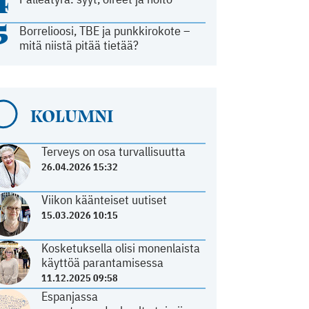
4
5
Borrelioosi, TBE ja punkkirokote –
mitä niistä pitää tietää?
KOLUMNI
Terveys on osa turvallisuutta
26.04.2026 15:32
Viikon käänteiset uutiset
15.03.2026 10:15
Kosketuksella olisi monenlaista
käyttöä parantamisessa
11.12.2025 09:58
Espanjassa