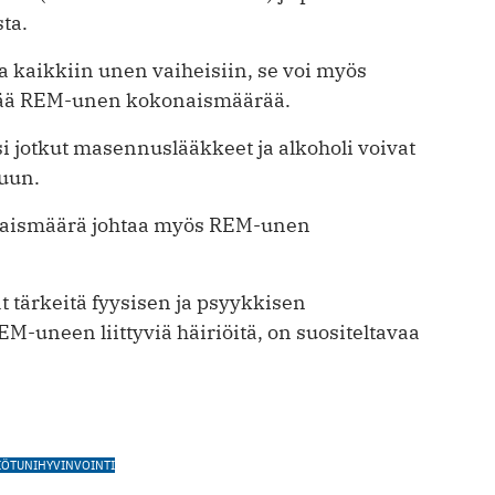
ta.
 kaikkiin unen vaiheisiin, se voi myös
ntää REM-unen kokonaismäärää.
 jotkut masennuslääkkeet ja alkoholi voivat
uun.
naismäärä johtaa myös REM-unen
t tärkeitä fyysisen ja psyykkisen
M-uneen liittyviä häiriöitä, on suositeltavaa
IÖT
UNI
HYVINVOINTI