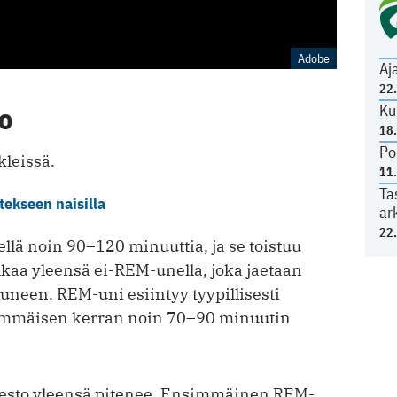
Adobe
Aj
22
Ku
o
18
Po
kleissä.
11
Ta
ekseen naisilla
ar
22
ellä noin 90–120 minuuttia, ja se toistuu
alkaa yleensä ei-REM-unella, joka jaetaan
neen. REM-uni esiintyy tyypillisesti
immäisen kerran noin 70–90 minuutin
esto yleensä pitenee. Ensimmäinen REM-