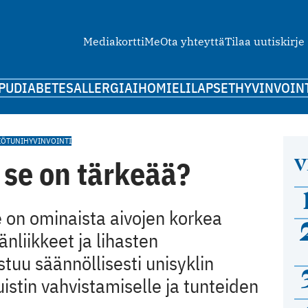
Mediakortti
Me
Ota yhteyttä
Tilaa uutiskirje
PU
DIABETES
ALLERGIA
IHO
MIELI
LAPSET
HYVINVOIN
IÖT
UNI
HYVINVOINTI
V
 se on tärkeää?
e on ominaista aivojen korkea
änliikkeet ja lihasten
tuu säännöllisesti unisyklin
istin vahvistamiselle ja tunteiden