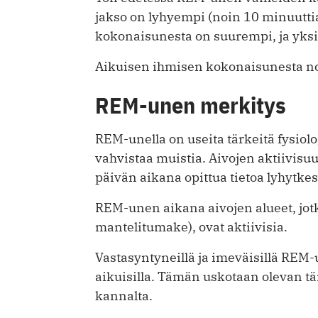
jakso on lyhyempi (noin 10 minuutt
kokonaisunesta on suurempi, ja yksit
Aikuisen ihmisen kokonaisunesta n
REM-unen merkitys
REM-unella on useita tärkeitä fysiolo
vahvistaa muistia. Aivojen aktiivis
päivän aikana opittua tietoa lyhytkes
REM-unen aikana aivojen alueet, jotk
mantelitumake), ovat aktiivisia.
Vastasyntyneillä ja imeväisillä RE
aikuisilla. Tämän uskotaan olevan t
kannalta.