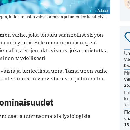
Adobe
jen, kuten muistin vahvistamisen ja tunteiden käsittelyn
en vaihe, joka toistuu säännöllisesti yön
ia unirytmiä. Sille on ominaista nopeat
en alla, aivojen aktiivisuus, joka muistuttaa
Un
minen täydellisesti.
vu
05
isiä ja tunteellisia unia. Tämä unen vaihe
Mi
, kuten muistin vahvistamisen ja tunteiden
va
26
Lu
ku
 ominaisuudet
24
El
u useita tunnusomaisia fysiologisia
va
15