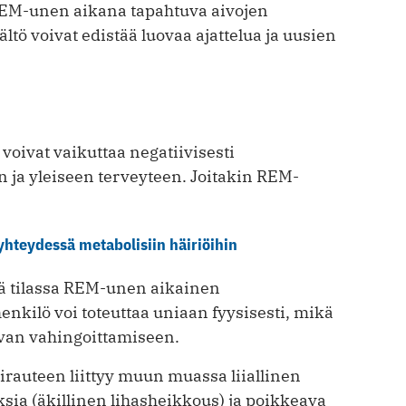
ä REM-unen aikana tapahtuva aivojen
ltö voivat edistää luovaa ajattelua ja uusien
oivat vaikuttaa negatiivisesti
n ja yleiseen terveyteen. Joitakin REM-
hteydessä metabolisiin häiriöihin
sä tilassa REM-unen aikainen
enkilö voi toteuttaa uniaan fyysisesti, mikä
uvan vahingoittamiseen.
rauteen liittyy muun muassa liiallinen
sia (äkillinen lihasheikkous) ja poikkeava