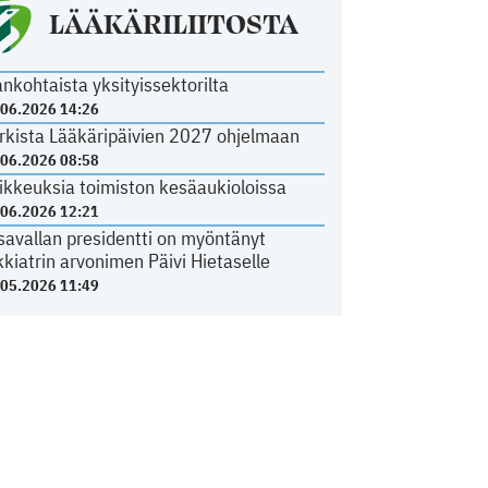
LÄÄKÄRILIITOSTA
ankohtaista yksityissektorilta
.06.2026 14:26
rkista Lääkäripäivien 2027 ohjelmaan
.06.2026 08:58
ikkeuksia toimiston kesäaukioloissa
.06.2026 12:21
savallan presidentti on myöntänyt
kkiatrin arvonimen Päivi Hietaselle
.05.2026 11:49