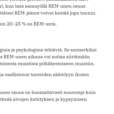
ia), kun taas aamuyöllä REM-unen osuus
täiset REM-jaksot voivat kestää jopa tunnin.
oin 20–25 % on REM-unta.
gisia ja psykologisia tehtäviä. Se esimerkiksi
uus REM-unen aikana voi auttaa siirtämään
toisesta muistista pitkäkestoiseen muistiin.
a osallistuvat tunteiden säätelyyn (kuten
M-unen osuus on huomattavasti suurempi kuin
ärkeää aivojen kehityksen ja kypsymisen