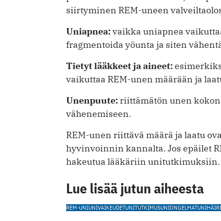
siirtyminen REM-uneen valveiltaolos
Uniapnea:
vaikka uniapnea vaikuttaa
fragmentoida yöunta ja siten vähe
Tietyt lääkkeet ja aineet:
esimerkiksi
vaikuttaa REM-unen määrään ja laat
Unenpuute:
riittämätön unen koko
vähenemiseen.
REM-unen riittävä määrä ja laatu ova
hyvinvoinnin kannalta. Jos epäilet RE
hakeutua lääkäriin unitutkimuksiin.
Lue lisää jutun aiheesta
REM-UNI
UNIVAIKEUDET
UNITUTKIMUS
UNIONGELMAT
UNIHÄIR