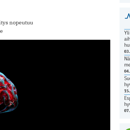
itys nopeutuu
ee
Yl
ai
hu
03
Nä
me
04
Su
hy
15
Es
hy
07