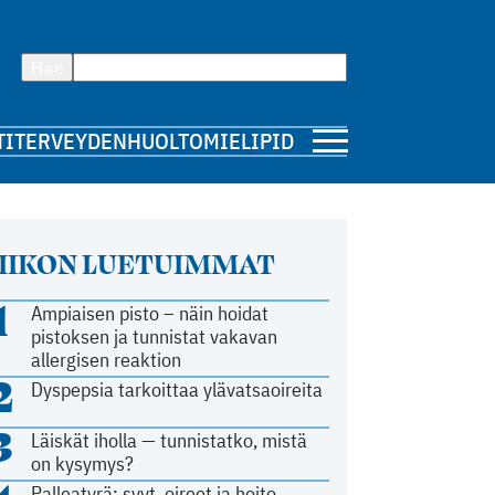
Hae
TI
TERVEYDENHUOLTO
MIELIPIDE
IIKON LUETUIMMAT
1
Ampiaisen pisto – näin hoidat
pistoksen ja tunnistat vakavan
allergisen reaktion
2
Dyspepsia tarkoittaa ylävatsaoireita
3
Läiskät iholla — tunnistatko, mistä
on kysymys?
Palleatyrä: syyt, oireet ja hoito