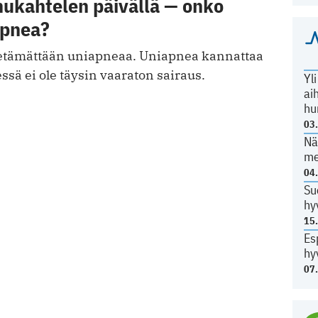
nukahtelen päivällä — onko
apnea?
ietämättään uniapneaa. Uniapnea kannattaa
essä ei ole täysin vaaraton sairaus.
Yl
ai
hu
03
Nä
me
04
Su
hy
15
Es
hy
07