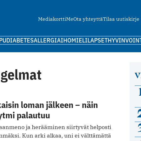
Mediakortti
Me
Ota yhteyttä
Tilaa uutiskirje
PU
DIABETES
ALLERGIA
IHO
MIELI
LAPSET
HYVINVOIN
ngelmat
V
aisin loman jälkeen – näin
ytmi palautuu
anmeno ja herääminen siirtyvät helposti
mäksi. Kun arki alkaa, uni ei välttämättä