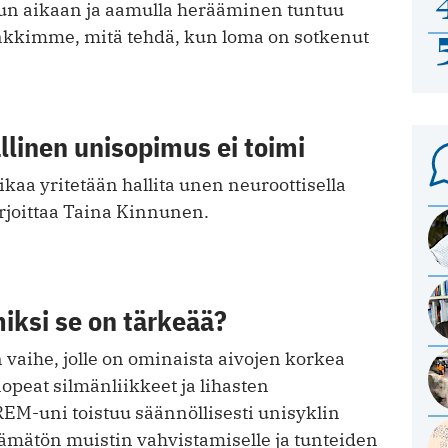
uun aikaan ja aamulla herääminen tuntuu
inkkimme, mitä tehdä, kun loma on sotkenut
linen unisopimus ei toimi
aa yritetään hallita unen neuroottisella
irjoittaa Taina Kinnunen.
iksi se on tärkeää?
vaihe, jolle on ominaista aivojen korkea
nopeat silmänliikkeet ja lihasten
EM-uni toistuu säännöllisesti unisyklin
tämätön muistin vahvistamiselle ja tunteiden