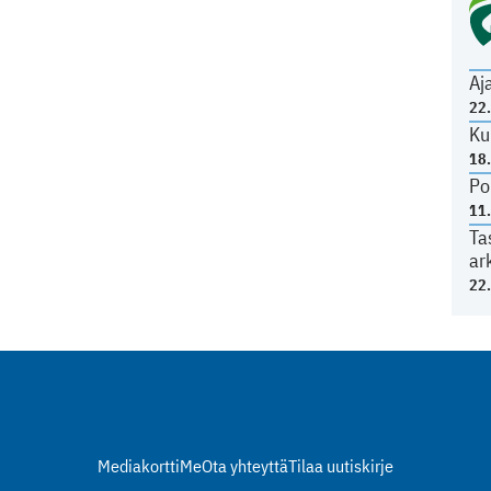
Aj
22
Ku
18
Po
11
Ta
ar
22
Mediakortti
Me
Ota yhteyttä
Tilaa uutiskirje