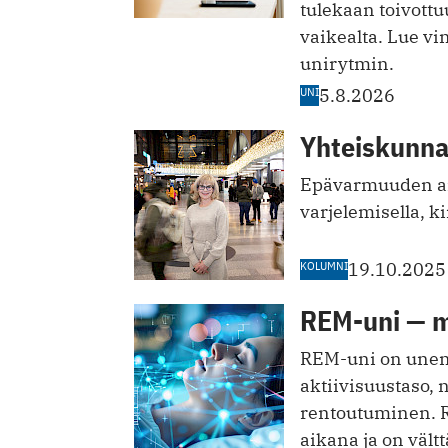
tulekaan toivott
vaikealta. Lue v
unirytmin.
UNI
5.8.2026
Yhteiskunnal
Epävarmuuden aik
varjelemisella, k
KOLUMNI
19.10.2025
REM-uni — m
REM-uni on unen 
aktiivisuustaso, 
rentoutuminen. R
aikana ja on vält