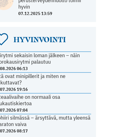
perusterveydenhuolto toimii
hyvin
07.12.2025 13:59
HYVINVOINTI
irytmi sekaisin loman jälkeen – näin
orokausirytmi palautuu
.08.2026 06:13
tä ovat minipillerit ja miten ne
ikuttavat?
.07.2026 19:16
teaalivaihe on normaali osa
ukautiskiertoa
.07.2026 07:04
ohiiri silmässä – ärsyttävä, mutta yleensä
araton vaiva
.07.2026 08:17