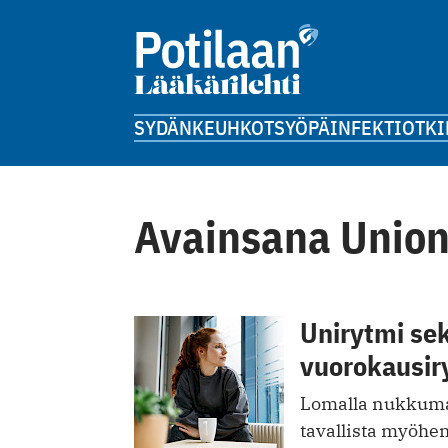
SYDÄN
KEUHKOT
SYÖPÄ
INFEKTIOT
KI
Avainsana Unio
Unirytmi sek
vuorokausir
Lomalla nukkuma
tavallista myöhem