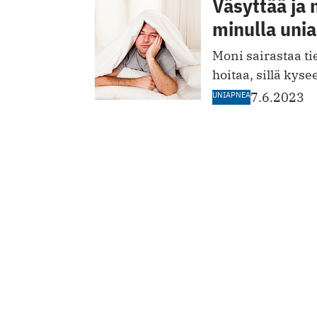
Väsyttää ja 
minulla uni
Moni sairastaa t
hoitaa, sillä kyse
UNIAPNEA
7.6.2023