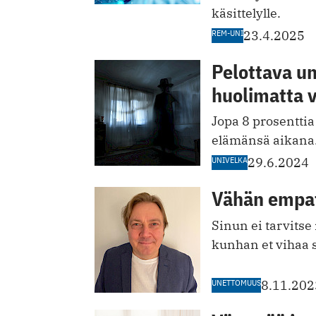
käsittelylle.
REM-UNI
23.4.2025
Pelottava u
huolimatta 
Jopa 8 prosentti
elämänsä aikana
UNIVELKA
29.6.2024
Vähän empat
Sinun ei tarvitse 
kunhan et vihaa si
UNETTOMUUS
8.11.202