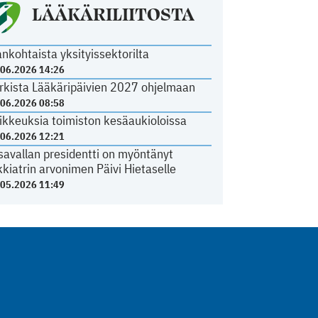
LÄÄKÄRILIITOSTA
ankohtaista yksityissektorilta
.06.2026 14:26
rkista Lääkäripäivien 2027 ohjelmaan
.06.2026 08:58
ikkeuksia toimiston kesäaukioloissa
.06.2026 12:21
savallan presidentti on myöntänyt
kkiatrin arvonimen Päivi Hietaselle
.05.2026 11:49