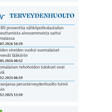
TERVEYDENHUOLTO
i 80 prosenttia sähköpotkulautailun
heuttamista aivovammoista sattui
malassa
.07.2026 10:39
iden oireiden vuoksi suomalaiset
nevät lääkäriin
.05.2026 08:52
omalaisen tehohoidon tulokset ovat
viä
.12.2025 08:19
panjassa perusterveydenhuolto toimii
vin
.12.2025 13:59