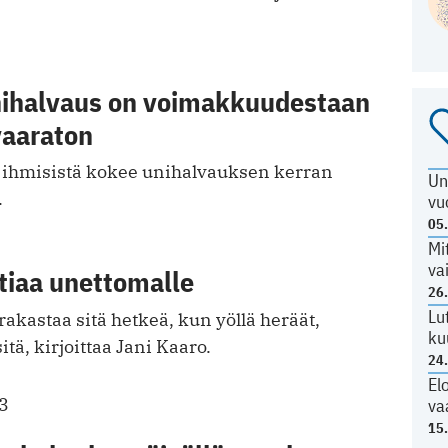
nihalvaus on voimakkuudestaan
vaaraton
a ihmisistä kokee unihalvauksen kerran
Un
.
vu
05
Mi
va
iaa unettomalle
26
Lu
rakastaa sitä hetkeä, kun yöllä heräät,
ku
tä, kirjoittaa Jani Kaaro.
24
El
3
va
15