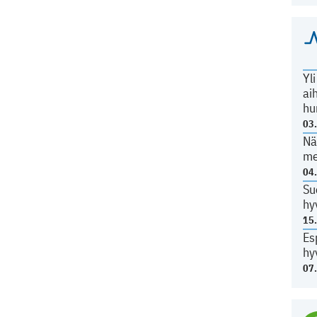
Yl
ai
hu
03
Nä
me
04
Su
hy
15
Es
hy
07