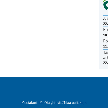
Aj
22
Ku
18
Po
11
Ta
ar
22
Mediakortti
Me
Ota yhteyttä
Tilaa uutiskirje