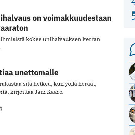
nihalvaus on voimakkuudestaan
vaaraton
a ihmisistä kokee unihalvauksen kerran
.
iaa unettomalle
rakastaa sitä hetkeä, kun yöllä heräät,
tä, kirjoittaa Jani Kaaro.
3