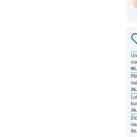
Un
vu
05
Mi
va
26
Lu
ku
24
El
va
15