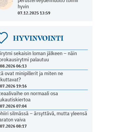
perusterveydenhuolto toimii
hyvin
07.12.2025 13:59
HYVINVOINTI
irytmi sekaisin loman jälkeen – näin
orokausirytmi palautuu
.08.2026 06:13
tä ovat minipillerit ja miten ne
ikuttavat?
.07.2026 19:16
teaalivaihe on normaali osa
ukautiskiertoa
.07.2026 07:04
ohiiri silmässä – ärsyttävä, mutta yleensä
araton vaiva
.07.2026 08:17