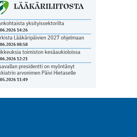
LÄÄKÄRILIITOSTA
ankohtaista yksityissektorilta
.06.2026 14:26
rkista Lääkäripäivien 2027 ohjelmaan
.06.2026 08:58
ikkeuksia toimiston kesäaukioloissa
.06.2026 12:21
savallan presidentti on myöntänyt
kkiatrin arvonimen Päivi Hietaselle
.05.2026 11:49