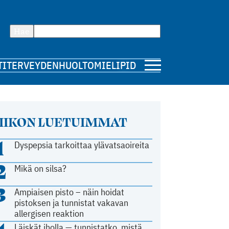
Hae
TI
TERVEYDENHUOLTO
MIELIPIDE
IIKON LUETUIMMAT
1
Dyspepsia tarkoittaa ylävatsaoireita
2
Mikä on silsa?
3
Ampiaisen pisto – näin hoidat
pistoksen ja tunnistat vakavan
allergisen reaktion
Läiskät iholla — tunnistatko, mistä