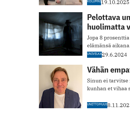
KOLUMNI
19.10.2025
Pelottava u
huolimatta 
Jopa 8 prosentti
elämänsä aikana
UNIVELKA
29.6.2024
Vähän empat
Sinun ei tarvitse 
kunhan et vihaa si
UNETTOMUUS
8.11.202