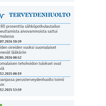
TERVEYDENHUOLTO
i 80 prosenttia sähköpotkulautailun
heuttamista aivovammoista sattui
malassa
.07.2026 10:39
iden oireiden vuoksi suomalaiset
nevät lääkäriin
.05.2026 08:52
omalaisen tehohoidon tulokset ovat
viä
.12.2025 08:19
panjassa perusterveydenhuolto toimii
vin
.12.2025 13:59