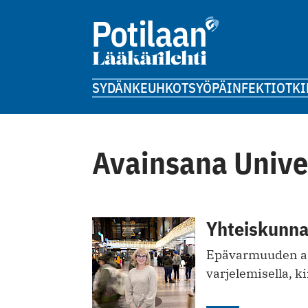
SYDÄN
KEUHKOT
SYÖPÄ
INFEKTIOT
KI
Avainsana Unive
Yhteiskunnal
Epävarmuuden aik
varjelemisella, k