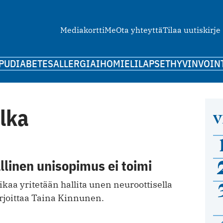
Mediakortti
Me
Ota yhteyttä
Tilaa uutiskirje
PU
DIABETES
ALLERGIA
IHO
MIELI
LAPSET
HYVINVOIN
lka
V
linen unisopimus ei toimi
aa yritetään hallita unen neuroottisella
irjoittaa Taina Kinnunen.