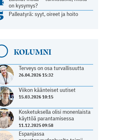
4
on kysymys?
5
Palleatyrä: syyt, oireet ja hoito
KOLUMNI
Terveys on osa turvallisuutta
26.04.2026 15:32
Viikon käänteiset uutiset
15.03.2026 10:15
Kosketuksella olisi monenlaista
käyttöä parantamisessa
11.12.2025 09:58
Espanjassa