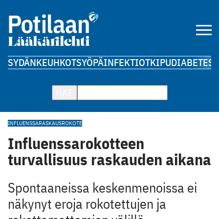
SYDÄN
KEUHKOT
SYÖPÄ
INFEKTIOT
KIPU
DIABETES
A
HAE
INFLUENSSA
RASKAUS
ROKOTE
Influenssarokotteen
turvallisuus raskauden aikana
Spontaaneissa keskenmenoissa ei
näkynyt eroja rokotettujen ja