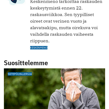
Keskenmeno tarkoittaa raskauden
keskeytymistä ennen 22.
raskausviikkoa. Sen tyypilliset
oireet ovat verinen vuoto ja
alavatsakipu, mutta oirekuva voi
vaihdella raskauden vaiheesta
riippuen.
KESKENMENO
Suosittelemme
SIITEPÖLYALLERGIA