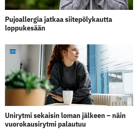
Pujoallergia jatkaa siitepölykautta
loppukesään
UNI
Unirytmi sekaisin loman jälkeen – näin
vuorokausirytmi palautuu