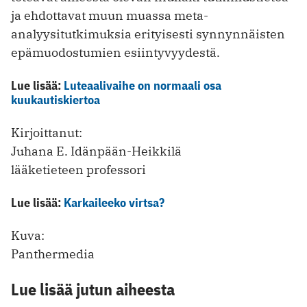
ja ehdottavat muun muassa meta-
analyysitutkimuksia erityisesti synnynnäisten
epämuodostumien esiintyvyydestä.
Lue lisää:
Luteaalivaihe on normaali osa
kuukautiskiertoa
Kirjoittanut:
Juhana E. Idänpään-Heikkilä
lääketieteen professori
Lue lisää:
Karkaileeko virtsa?
Kuva:
Panthermedia
Lue lisää jutun aiheesta