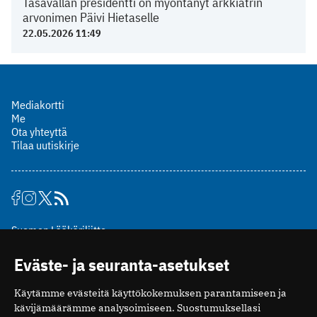
Tasavallan presidentti on myöntänyt arkkiatrin
arvonimen Päivi Hietaselle
22.05.2026 11:49
Mediakortti
Me
Ota yhteyttä
Tilaa uutiskirje
Suomen Lääkäriliitto
Mäkelänkatu 2, PL 49
Eväste- ja seuranta-asetukset
00510 Helsinki
puh. (09) 393 091
Käytämme evästeitä käyttökokemuksen parantamiseen ja
toimitus@potilaanlaakarilehti.fi
kävijämäärämme analysoimiseen. Suostumuksellasi