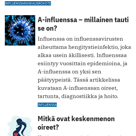
INFLUENSSA
RASKAUS
ROKOTE
A-influenssa – millainen tauti
se on?
Influenssa on influenssavirusten
aiheuttama hengitystieinfektio, joka
alkaa usein äkillisesti. Influenssaa
esiintyy vuosittain epidemioina, ja
A-influenssa on yksi sen
päätyypeistä. Tässä artikkelissa
kuvataan A-influenssan oireet,
tartunta, diagnostiikka ja hoito.
INFLUENSSA
Mitkä ovat keskenmenon
oireet?