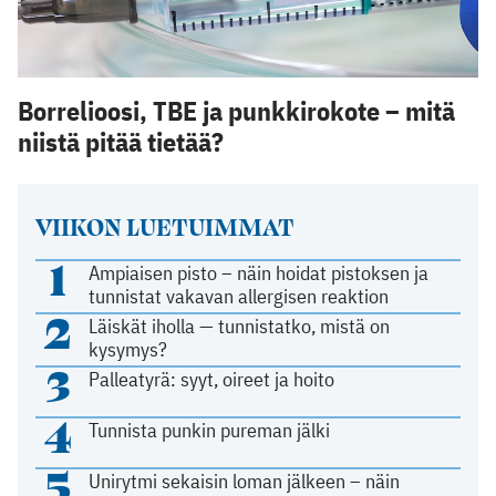
Borrelioosi, TBE ja punkkirokote – mitä
niistä pitää tietää?
VIIKON LUETUIMMAT
1
Ampiaisen pisto – näin hoidat pistoksen ja
tunnistat vakavan allergisen reaktion
2
Läiskät iholla — tunnistatko, mistä on
kysymys?
3
Palleatyrä: syyt, oireet ja hoito
4
Tunnista punkin pureman jälki
5
Unirytmi sekaisin loman jälkeen – näin