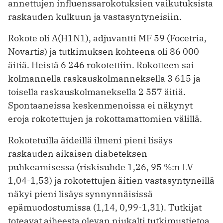
annettujen influenssarokotuksien vaikutuksista
raskauden kulkuun ja vastasyntyneisiin.
Rokote oli A(H1N1), adjuvantti MF 59 (Focetria,
Novartis) ja tutkimuksen kohteena oli 86 000
äitiä. Heistä 6 246 rokotettiin. Rokotteen sai
kolmannella raskauskolmanneksella 3 615 ja
toisella raskauskolmaneksella 2 557 äitiä.
Spontaaneissa keskenmenoissa ei näkynyt
eroja rokotettujen ja rokottamattomien välillä.
Rokotetuilla äideillä ilmeni pieni lisäys
raskauden aikaisen diabeteksen
puhkeamisessa (riskisuhde 1,26, 95 %:n LV
1,04-1,53) ja rokotettujen äitien vastasyntyneillä
näkyi pieni lisäys synnynnäisissä
epämuodostumissa (1,14, 0,99-1,31). Tutkijat
toteavat aiheesta olevan niukalti tutkimustietoa