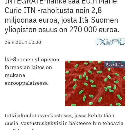
INTEGRATE-hanke saa EU:n Marie
Curie ITN -rahoitusta noin 2,8
miljoonaa euroa, josta Itä-Suomen
yliopiston osuus on 270 000 euroa.
25.9.2014 12.00
Itä-Suomen yliopiston
Kuva 1 / 1
farmasian laitos on
mukana
eurooppalaisessa
tutkijakoulutusverkostossa, jossa kehitetään
uusia, vastustuskykyisiin bakteereihin tehoavia