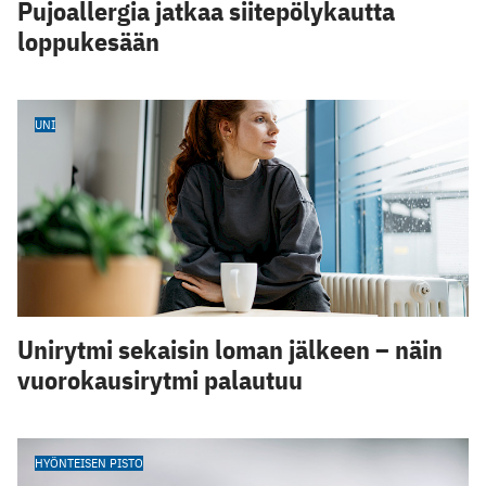
Pujoallergia jatkaa siitepölykautta
loppukesään
UNI
Unirytmi sekaisin loman jälkeen – näin
vuorokausirytmi palautuu
HYÖNTEISEN PISTO