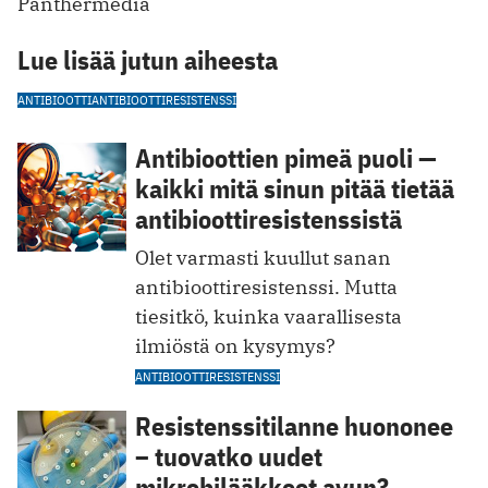
Panthermedia
Lue lisää jutun aiheesta
ANTIBIOOTTI
ANTIBIOOTTIRESISTENSSI
Antibioottien pimeä puoli —
kaikki mitä sinun pitää tietää
antibioottiresistenssistä
Olet varmasti kuullut sanan
antibioottiresistenssi. Mutta
tiesitkö, kuinka vaarallisesta
ilmiöstä on kysymys?
ANTIBIOOTTIRESISTENSSI
Resistenssitilanne huononee
– tuovatko uudet
mikrobilääkkeet avun?