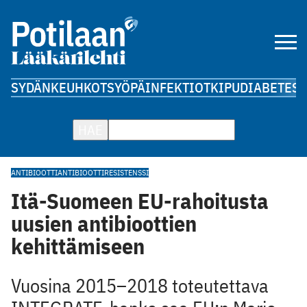
SYDÄN
KEUHKOT
SYÖPÄ
INFEKTIOT
KIPU
DIABETES
A
HAE
ANTIBIOOTTI
ANTIBIOOTTIRESISTENSSI
Itä-Suomeen EU-rahoitusta
uusien antibioottien
kehittämiseen
Vuosina 2015–2018 toteutettava