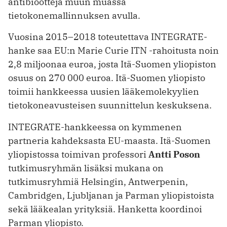
antibiootteja muun muassa
tietokonemallinnuksen avulla.
Vuosina 2015–2018 toteutettava INTEGRATE-
hanke saa EU:n Marie Curie ITN -rahoitusta noin
2,8 miljoonaa euroa, josta Itä-Suomen yliopiston
osuus on 270 000 euroa. Itä-Suomen yliopisto
toimii hankkeessa uusien lääkemolekyylien
tietokoneavusteisen suunnittelun keskuksena.
INTEGRATE-hankkeessa on kymmenen
partneria kahdeksasta EU-maasta. Itä-Suomen
yliopistossa toimivan professori
Antti Poson
tutkimusryhmän lisäksi mukana on
tutkimusryhmiä Helsingin, Antwerpenin,
Cambridgen, Ljubljanan ja Parman yliopistoista
sekä lääkealan yrityksiä. Hanketta koordinoi
Parman yliopisto.