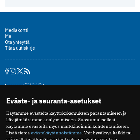
Mediakortti
Me
Ota yhteyttä
Tilaa uutiskirje
Suomen Lääkäriliitto
Mäkelänkatu 2, PL 49
Eväste- ja seuranta-asetukset
00510 Helsinki
puh. (09) 393 091
Käytämme evästeitä käyttökokemuksen parantamiseen ja
toimitus@potilaanlaakarilehti.fi
kävijämäärämme analysoimiseen. Suostumuksellasi
käytämme evästeitä myös markkinoinnin kohdentamiseen.
ISSN 2323-9476
Lisää tietoa
evästekäytännöistämme
. Voit hyväksyä kaikki tai
vain välttämättömät evästeet sekä muokata asetuksia