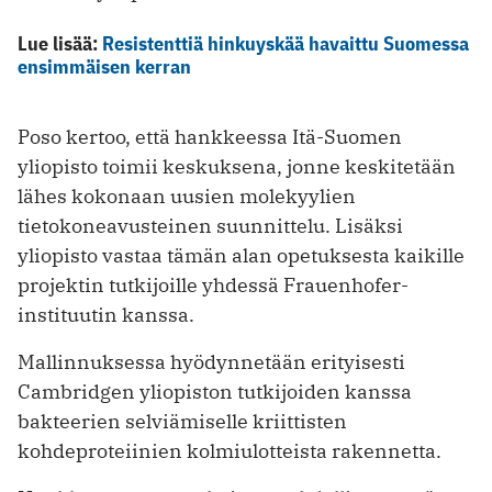
Lue lisää:
Resistenttiä hinkuyskää havaittu Suomessa
ensimmäisen kerran
Poso kertoo, että hankkeessa Itä-Suomen
yliopisto toimii keskuksena, jonne keskitetään
lähes kokonaan uusien molekyylien
tietokoneavusteinen suunnittelu. Lisäksi
yliopisto vastaa tämän alan opetuksesta kaikille
projektin tutkijoille yhdessä Frauenhofer-
instituutin kanssa.
Mallinnuksessa hyödynnetään erityisesti
Cambridgen yliopiston tutkijoiden kanssa
bakteerien selviämiselle kriittisten
kohdeproteiinien kolmiulotteista rakennetta.