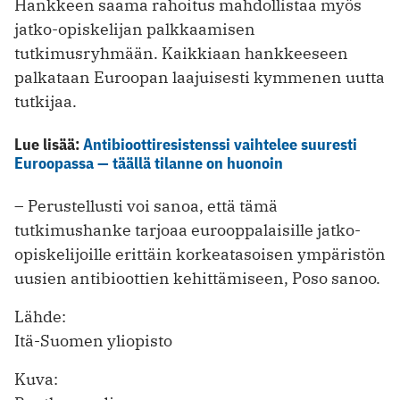
Hankkeen saama rahoitus mahdollistaa myös
jatko-opiskelijan palkkaamisen
tutkimusryhmään. Kaikkiaan hankkeeseen
palkataan Euroopan laajuisesti kymmenen uutta
tutkijaa.
Lue lisää:
Antibioottiresistenssi vaihtelee suuresti
Euroopassa — täällä tilanne on huonoin
– Perustellusti voi sanoa, että tämä
tutkimushanke tarjoaa eurooppalaisille jatko-
opiskelijoille erittäin korkeatasoisen ympäristön
uusien antibioottien kehittämiseen, Poso sanoo.
Lähde:
Itä-Suomen yliopisto
Kuva: