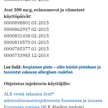
Jext 300 mcg, eränumerot ja viimeiset
käyttöpäivät:
0000898801 03-2015
0000862937 02-2015
0000831438 02-2015
0000810570 01-2015
0000785377 01-2015
0000733985 12-2014
Lue lisää:
Ampiaisen pisto – näin hoidat pistoksen ja
tunnistat vakavan allergisen reaktion
Ohjeistus injektorin käyttäjille:
ALK vetää takaisin Jext®-
adrenaliiniautoinjektoreita Suomessa ja muissa
Euroopan maissa
(ALK Abellon tiedote)