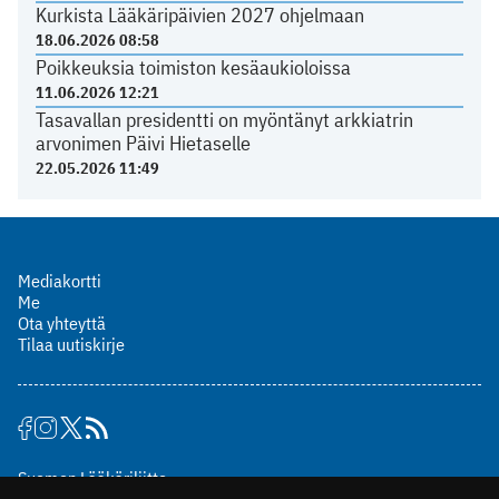
Kurkista Lääkäripäivien 2027 ohjelmaan
18.06.2026 08:58
Poikkeuksia toimiston kesäaukioloissa
11.06.2026 12:21
Tasavallan presidentti on myöntänyt arkkiatrin
arvonimen Päivi Hietaselle
22.05.2026 11:49
Mediakortti
Me
Ota yhteyttä
Tilaa uutiskirje
Suomen Lääkäriliitto