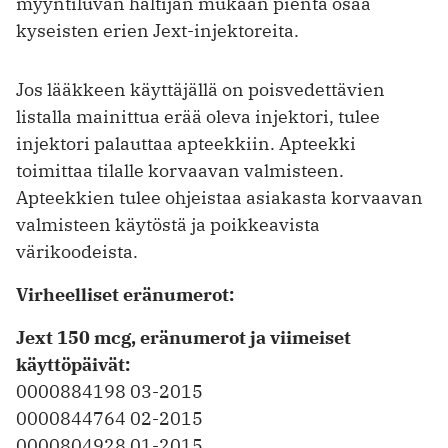
myyntiluvan haltijan mukaan pientä osaa
kyseisten erien Jext-injektoreita.
Jos lääkkeen käyttäjällä on poisvedettävien
listalla mainittua erää oleva injektori, tulee
injektori palauttaa apteekkiin. Apteekki
toimittaa tilalle korvaavan valmisteen.
Apteekkien tulee ohjeistaa asiakasta korvaavan
valmisteen käytöstä ja poikkeavista
värikoodeista.
Virheelliset eränumerot:
Jext 150 mcg, eränumerot ja viimeiset
käyttöpäivät:
0000884198 03-2015
0000844764 02-2015
0000804928 01-2015