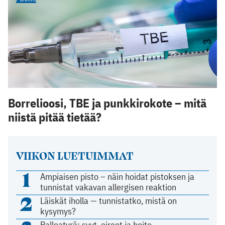
Borrelioosi, TBE ja punkkirokote – mitä
niistä pitää tietää?
VIIKON LUETUIMMAT
1
Ampiaisen pisto – näin hoidat pistoksen ja
tunnistat vakavan allergisen reaktion
2
Läiskät iholla — tunnistatko, mistä on
kysymys?
Palleatyrä: syyt, oireet ja hoito