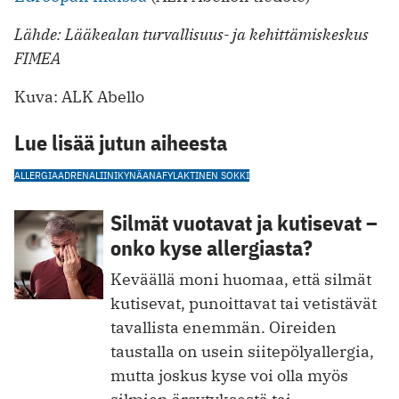
Lähde: Lääkealan turvallisuus- ja kehittämiskeskus
FIMEA
Kuva: ALK Abello
Lue lisää jutun aiheesta
ALLERGIA
ADRENALIINIKYNÄ
ANAFYLAKTINEN SOKKI
Silmät vuotavat ja kutisevat –
onko kyse allergiasta?
Keväällä moni huomaa, että silmät
kutisevat, punoittavat tai vetistävät
tavallista enemmän. Oireiden
taustalla on usein siitepölyallergia,
mutta joskus kyse voi olla myös