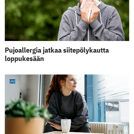
Pujoallergia jatkaa siitepölykautta
loppukesään
UNI