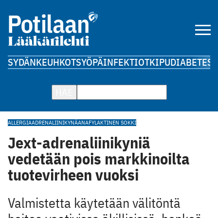
SYDÄN
KEUHKOT
SYÖPÄ
INFEKTIOT
KIPU
DIABETES
A
HAE
ALLERGIA
ADRENALIINIKYNÄ
ANAFYLAKTINEN SOKKI
Jext-adrenaliinikyniä
vedetään pois markkinoilta
tuotevirheen vuoksi
Valmistetta käytetään välitöntä