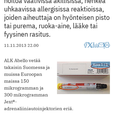
hoitoa vaativissa äkillisissä, henkeä
uhkaavissa allergisissa reaktioissa,
joiden aiheuttaja on hyönteisen pisto
tai purema, ruoka-aine, lääke tai
fyysinen rasitus.
11.11.2013 22.00
ALK Abello vetää
Kuva 1 / 1
takaisin Suomessa ja
muissa Euroopan
maissa 150
mikrogramman ja
300 mikrogramman
Jext®-
adrenaliiniautoinjektorien eriä.