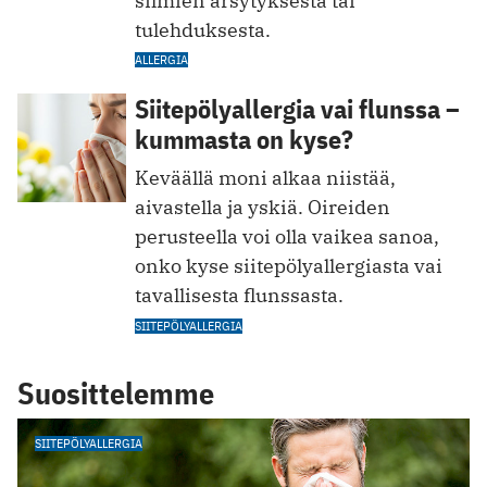
silmien ärsytyksestä tai
tulehduksesta.
ALLERGIA
Siitepölyallergia vai flunssa –
kummasta on kyse?
Keväällä moni alkaa niistää,
aivastella ja yskiä. Oireiden
perusteella voi olla vaikea sanoa,
onko kyse siitepölyallergiasta vai
tavallisesta flunssasta.
SIITEPÖLYALLERGIA
Suosittelemme
SIITEPÖLYALLERGIA