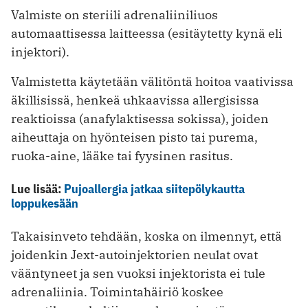
Valmiste on steriili adrenaliiniliuos
automaattisessa laitteessa (esitäytetty kynä eli
injektori).
Valmistetta käytetään välitöntä hoitoa vaativissa
äkillisissä, henkeä uhkaavissa allergisissa
reaktioissa (anafylaktisessa sokissa), joiden
aiheuttaja on hyönteisen pisto tai purema,
ruoka-aine, lääke tai fyysinen rasitus.
Lue lisää:
Pujoallergia jatkaa siitepölykautta
loppukesään
Takaisinveto tehdään, koska on ilmennyt, että
joidenkin Jext-autoinjektorien neulat ovat
vääntyneet ja sen vuoksi injektorista ei tule
adrenaliinia. Toimintahäiriö koskee