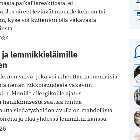
sta paikallisreaktiosta, ei
a. Jos oireet leviävät muualle kehoon tai
u, kyse voi kuitenkin olla vakavasta
iosta.
026
a ja lemmikkieläimille
en
yleinen vaiva, joka voi aiheuttaa monenlaisia
ästä nenän tukkoisuudesta vakaviin
in. Monille allergikoille ajatus
 hankkimisesta saattaa tuntua
utta siedätyshoidon avulla on mahdollista
oireita ja elää yhdessä lemmikin kanssa.
025