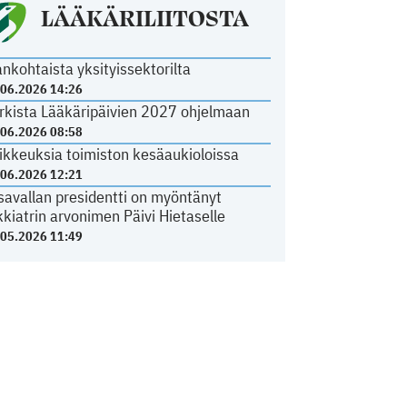
LÄÄKÄRILIITOSTA
ankohtaista yksityissektorilta
.06.2026 14:26
rkista Lääkäripäivien 2027 ohjelmaan
.06.2026 08:58
ikkeuksia toimiston kesäaukioloissa
.06.2026 12:21
savallan presidentti on myöntänyt
kkiatrin arvonimen Päivi Hietaselle
.05.2026 11:49