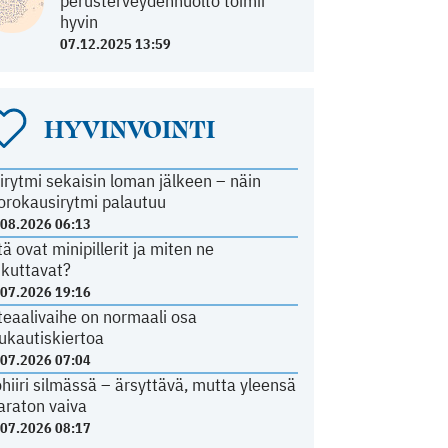
perusterveydenhuolto toimii
hyvin
07.12.2025 13:59
HYVINVOINTI
irytmi sekaisin loman jälkeen – näin
orokausirytmi palautuu
.08.2026 06:13
tä ovat minipillerit ja miten ne
ikuttavat?
.07.2026 19:16
teaalivaihe on normaali osa
ukautiskiertoa
.07.2026 07:04
ohiiri silmässä – ärsyttävä, mutta yleensä
araton vaiva
.07.2026 08:17