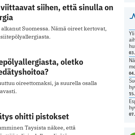
viittaavat siihen, että sinulla on
rgia
n alkanut Suomessa. Nämä oireet kertovat,
Yl
 siitepölyallergiasta.
ai
hu
03
tepölyallergiasta, oletko
Nä
me
iedätyshoitoa?
04
Su
uuttuu oireettomaksi, ja suurella osalla
hy
avasti.
15
Es
hy
ätys ohitti pistokset
07
Numminen Taysista näkee, että