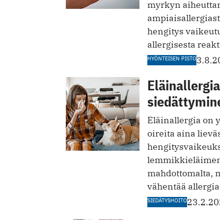
myrkyn aiheuttama
ampiaisallergiast
hengitys vaikeutu
allergisesta reakt
HYÖNTEISEN PISTO
3.8.2
Eläinallergi
siedättymin
Eläinallergia on 
oireita aina liev
hengitysvaikeuksi
lemmikkieläimen
mahdottomalta, m
vähentää allergia
SIEDÄTYSHOITO
23.2.2