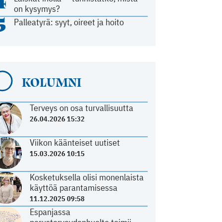
4
on kysymys?
5
Palleatyrä: syyt, oireet ja hoito
KOLUMNI
Terveys on osa turvallisuutta
26.04.2026 15:32
Viikon käänteiset uutiset
15.03.2026 10:15
Kosketuksella olisi monenlaista
käyttöä parantamisessa
11.12.2025 09:58
Espanjassa