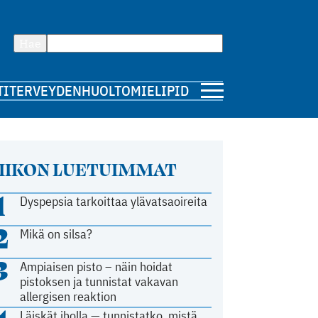
Hae
TI
TERVEYDENHUOLTO
MIELIPIDE
IIKON LUETUIMMAT
1
Dyspepsia tarkoittaa ylävatsaoireita
2
Mikä on silsa?
3
Ampiaisen pisto – näin hoidat
pistoksen ja tunnistat vakavan
allergisen reaktion
Läiskät iholla — tunnistatko, mistä