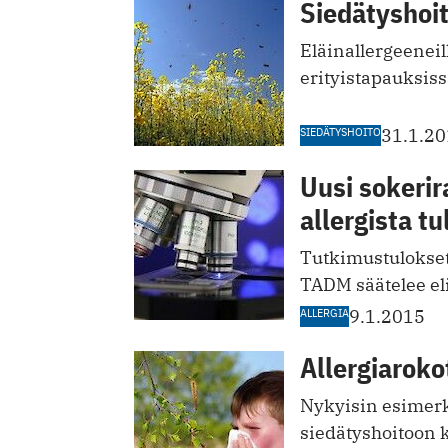
Siedätyshoit
Eläin­allergeenei
erityistapauksiss
SIEDÄTYSHOITO
31.1.2
Uusi sokeri
allergista t
Tutkimustulokset o
TADM säätelee el
ALLERGIA
9.1.2015
Allergiaroko
Nykyisin esimer
siedätyshoitoon 