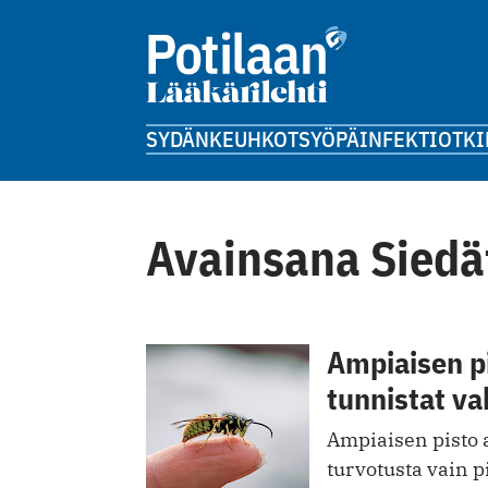
SYDÄN
KEUHKOT
SYÖPÄ
INFEKTIOT
KI
Avainsana Siedä
Ampiaisen pi
tunnistat va
Ampiaisen pisto a
turvotusta vain 