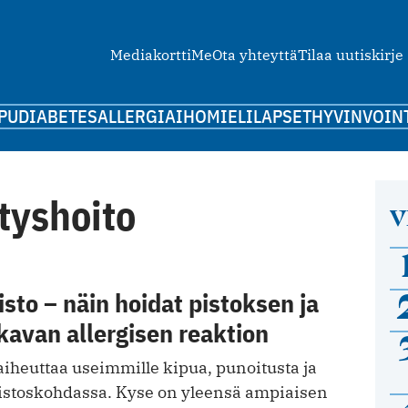
Mediakortti
Me
Ota yhteyttä
Tilaa uutiskirje
PU
DIABETES
ALLERGIA
IHO
MIELI
LAPSET
HYVINVOIN
tyshoito
V
sto – näin hoidat pistoksen ja
kavan allergisen reaktion
iheuttaa useimmille kipua, punoitusta ja
pistoskohdassa. Kyse on yleensä ampiaisen