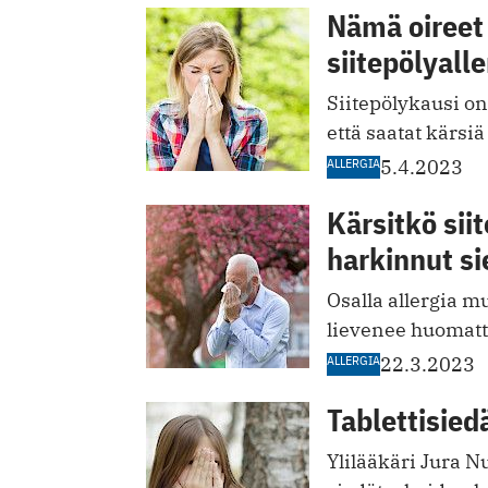
Nämä oireet 
siitepölyalle
Siitepölykausi o
että saatat kärsiä
ALLERGIA
5.4.2023
Kärsitkö sii
harkinnut s
Osalla allergia m
lievenee huomatt
ALLERGIA
22.3.2023
Tablettisied
Ylilääkäri Jura 