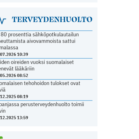
TERVEYDENHUOLTO
i 80 prosenttia sähköpotkulautailun
heuttamista aivovammoista sattui
malassa
.07.2026 10:39
iden oireiden vuoksi suomalaiset
nevät lääkäriin
.05.2026 08:52
omalaisen tehohoidon tulokset ovat
viä
.12.2025 08:19
panjassa perusterveydenhuolto toimii
vin
.12.2025 13:59