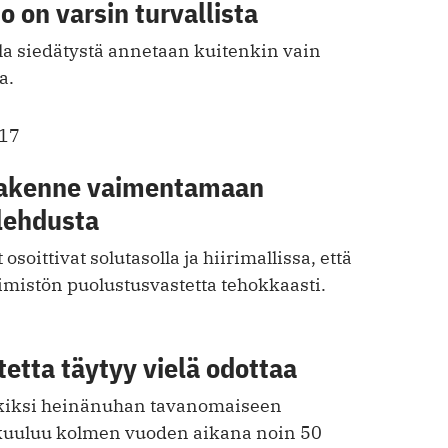
o on varsin turvallista
lla siedätystä annetaan kuitenkin vain
a.
017
rakenne vaimentamaan
ulehdusta
soittivat solutasolla ja hiirimallissa, että
imistön puolustusvastetta tehokkaasti.
tetta täytyy vielä odottaa
kiksi heinänuhan tavanomaiseen
kuuluu kolmen vuoden aikana noin 50