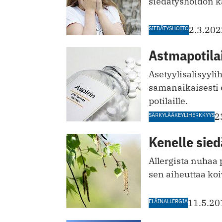
siedätyshoidon käy
SIEDÄTYSHOITO
2.3.202
Astmapotilai
Asetyylisalisyyl
samanaikaisesti o
potilaille.
SÄRKYLÄÄKEYLIHERKKYYS
2
Kenelle sied
Allergista nuhaa 
sen aiheuttaa koiv
ELÄINALLERGIA
11.5.20