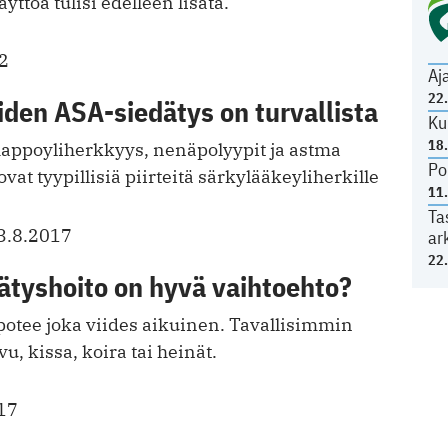
ttöä tulisi edelleen lisätä.
2
Aj
22
den ASA-siedätys on turvallista
Ku
18
ihappoyliherkkyys, nenäpolyypit ja astma
Po
vat tyypillisiä piirteitä särkylääkeyliherkille
11
Ta
3.8.2017
ar
22
ätyshoito on hyvä vaihtoehto?
potee joka viides aikuinen. Tavallisimmin
u, kissa, koira tai heinät.
17