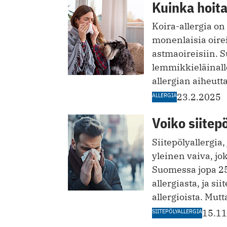
Kuinka hoita
Koira-allergia on
monenlaisia oirei
astmaoireisiin. S
lemmikkieläinalle
allergian aiheutta
ALLERGIA
23.2.2025
Voiko siitep
Siitepölyallergi
yleinen vaiva, jo
Suomessa jopa 25 
allergiasta, ja si
allergioista. Mut
SIITEPÖLYALLERGIA
15.11