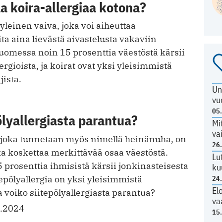
a koira-allergiaa kotona?
 yleinen vaiva, joka voi aiheuttaa
ta aina lievästä aivastelusta vakaviin
uomessa noin 15 prosenttia väestöstä kärsii
rgioista, ja koirat ovat yksi yleisimmistä
jista.
Un
vu
05
ölyallergiasta parantua?
Mi
va
a, joka tunnetaan myös nimellä heinänuha, on
26
ka koskettaa merkittävää osaa väestöstä.
Lu
prosenttia ihmisistä kärsii jonkinasteisesta
ku
itepölyallergia on yksi yleisimmistä
24
El
ta voiko siitepölyallergiasta parantua?
va
.2024
15