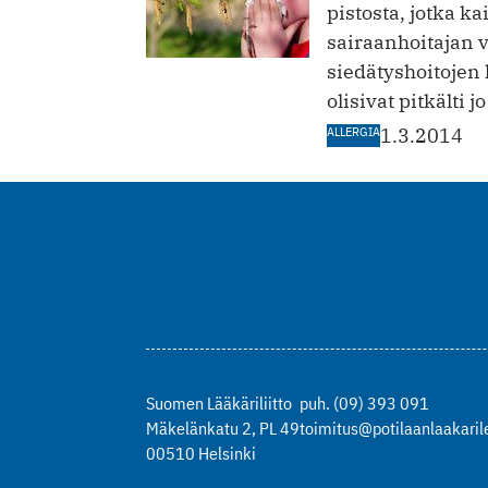
pistosta, jotka k
sairaanhoitajan v
siedätyshoitojen
olisivat pitkälti 
ALLERGIA
1.3.2014
Suomen Lääkäriliitto
puh. (09) 393 091
Mäkelänkatu 2, PL 49
toimitus@potilaanlaakarile
00510 Helsinki