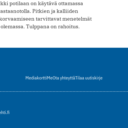
aikki potilaan on käytävä ottamassa
astaanotolla. Pitkien ja kalliiden
 korvaamiseen tarvittavat menetelmät
jo olemassa. Tulppana on rahoitus.
Mediakortti
Me
Ota yhteyttä
Tilaa uutiskirje
hti.fi