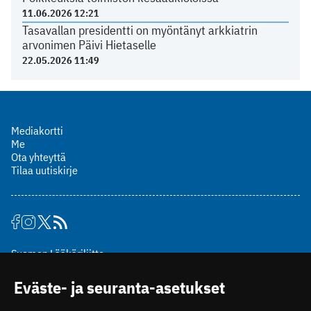
11.06.2026 12:21
Tasavallan presidentti on myöntänyt arkkiatrin
arvonimen Päivi Hietaselle
22.05.2026 11:49
Mediakortti
Me
Ota yhteyttä
Tilaa uutiskirje
Suomen Lääkäriliitto
Mäkelänkatu 2, PL 49
Eväste- ja seuranta-asetukset
00510 Helsinki
puh. (09) 393 091