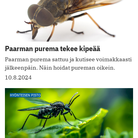
Paarman purema tekee kipeää
Paarman purema sattuu ja kutisee voimakkaasti
jä lkeenpäin. Näin hoidat pureman oikein.
10.8.2024
HYÖNTEISEN PISTO