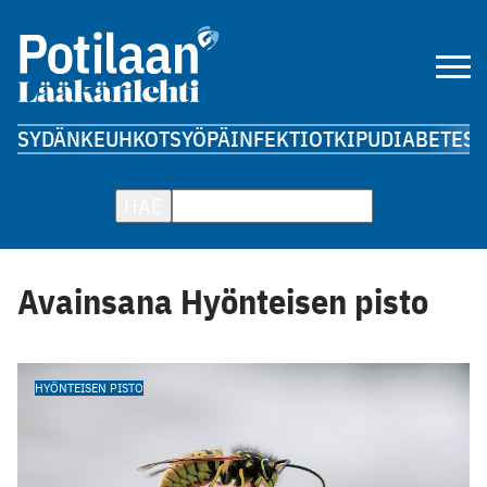
SYDÄN
KEUHKOT
SYÖPÄ
INFEKTIOT
KIPU
DIABETES
A
HAE
Avainsana Hyönteisen pisto
HYÖNTEISEN PISTO