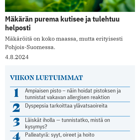
Mäkärän purema kutisee ja tulehtuu
helposti
Mäkäröitä on koko maassa, mutta erityisesti
Pohjois-Suomessa.
4.8.2024
VIIKON LUETUIMMAT
1
Ampiaisen pisto – näin hoidat pistoksen ja
tunnistat vakavan allergisen reaktion
2
Dyspepsia tarkoittaa ylävatsaoireita
3
Läiskät iholla — tunnistatko, mistä on
kysymys?
4
Palleatyrä: syyt, oireet ja hoito