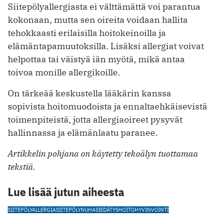
Siitepölyallergiasta ei välttämättä voi parantua
kokonaan, mutta sen oireita voidaan hallita
tehokkaasti erilaisilla hoitokeinoilla ja
elämäntapamuutoksilla. Lisäksi allergiat voivat
helpottaa tai väistyä iän myötä, mikä antaa
toivoa monille allergikoille.
On tärkeää keskustella lääkärin kanssa
sopivista hoitomuodoista ja ennaltaehkäisevistä
toimenpiteistä, jotta allergiaoireet pysyvät
hallinnassa ja elämänlaatu paranee.
Artikkelin pohjana on käytetty tekoälyn tuottamaa
tekstiä.
Lue lisää jutun aiheesta
SIITEPÖLYALLERGIA
SIITEPÖLY
NUHA
SIEDÄTYSHOITO
HYVINVOINTI