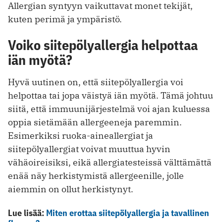
Allergian syntyyn vaikuttavat monet tekijät,
kuten perimä ja ympäristö.
Voiko siitepölyallergia helpottaa
iän myötä?
Hyvä uutinen on, että siitepölyallergia voi
helpottaa tai jopa väistyä iän myötä. Tämä johtuu
siitä, että immuunijärjestelmä voi ajan kuluessa
oppia sietämään allergeeneja paremmin.
Esimerkiksi ruoka-aineallergiat ja
siitepölyallergiat voivat muuttua hyvin
vähäoireisiksi, eikä allergiatesteissä välttämättä
enää näy herkistymistä allergeenille, jolle
aiemmin on ollut herkistynyt.
Lue lisää:
Miten erottaa siitepölyallergia ja tavallinen