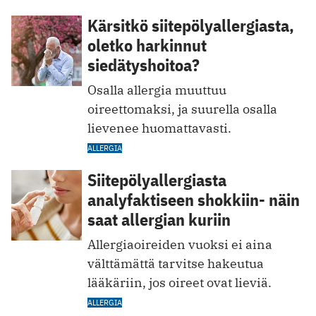
Kärsitkö siitepölyallergiasta,
oletko harkinnut
siedätyshoitoa?
Osalla allergia muuttuu
oireettomaksi, ja suurella osalla
lievenee huomattavasti.
ALLERGIA
Siitepölyallergiasta
analyfaktiseen shokkiin- näin
saat allergian kuriin
Allergiaoireiden vuoksi ei aina
välttämättä tarvitse hakeutua
lääkäriin, jos oireet ovat lieviä.
ALLERGIA