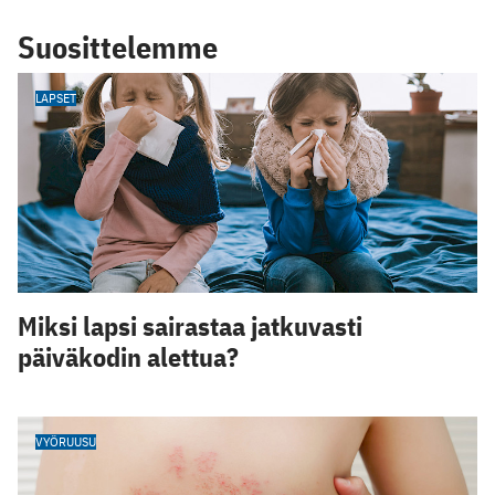
Suosittelemme
LAPSET
Miksi lapsi sairastaa jatkuvasti
päiväkodin alettua?
VYÖRUUSU