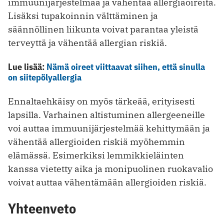
immuunijärjestelmää ja vähentää allergiaoireita.
Lisäksi tupakoinnin välttäminen ja
säännöllinen liikunta voivat parantaa yleistä
terveyttä ja vähentää allergian riskiä.
Lue lisää:
Nämä oireet viittaavat siihen, että sinulla
on siitepölyallergia
Ennaltaehkäisy on myös tärkeää, erityisesti
lapsilla. Varhainen altistuminen allergeeneille
voi auttaa immuunijärjestelmää kehittymään ja
vähentää allergioiden riskiä myöhemmin
elämässä. Esimerkiksi lemmikkieläinten
kanssa vietetty aika ja monipuolinen ruokavalio
voivat auttaa vähentämään allergioiden riskiä.
Yhteenveto