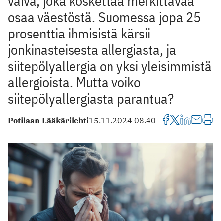
vaiva, joka koskettaa merkittävää
osaa väestöstä. Suomessa jopa 25
prosenttia ihmisistä kärsii
jonkinasteisesta allergiasta, ja
siitepölyallergia on yksi yleisimmistä
allergioista. Mutta voiko
siitepölyallergiasta parantua?
Potilaan Lääkärilehti
15.11.2024 08.40