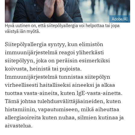
Adobe/AI
Hyvä uutinen on, että siitepölyallergia voi helpottaa tai jopa
väistyä iän myötä.
Siitepölyallergia syntyy, kun elimistön
immuunijärjestelmä reagoi yliherkästi
siitepölyyn, joka on peräisin esimerkiksi
koivusta, heinistä tai pujoista.
Immuunijärjestelmä tunnistaa siitepölyn
virheellisesti haitalliseksi aineeksi ja alkaa
tuottaa vasta-aineita, kuten IgE-vasta-ainetta.
Tämä johtaa tulehdusvälittäjäaineiden, kuten
histamiinin, vapautumiseen, mikä aiheuttaa
allergiaoireita kuten nuhaa, silmien kutinaa ja
aivastelua.