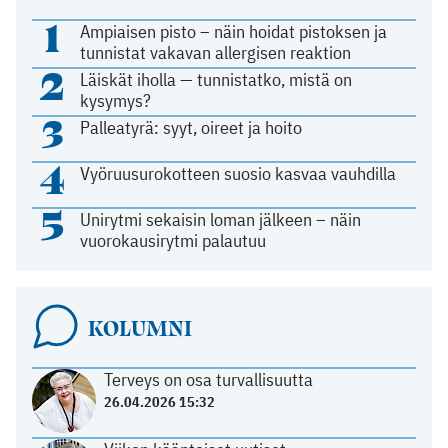
1
Ampiaisen pisto – näin hoidat pistoksen ja
tunnistat vakavan allergisen reaktion
2
Läiskät iholla — tunnistatko, mistä on
kysymys?
3
Palleatyrä: syyt, oireet ja hoito
4
Vyöruusurokotteen suosio kasvaa vauhdilla
5
Unirytmi sekaisin loman jälkeen – näin
vuorokausirytmi palautuu
KOLUMNI
Terveys on osa turvallisuutta
26.04.2026 15:32