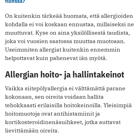
flunssa?
On kuitenkin tärkeää huomata, että allergioiden
kohdalla ei voi koskaan ennustaa, millaiseksi ne
muuttuvat. Kyse on aina yksilöllisestä taudista,
joka voi vuosien saatossa muuttaa muotoaan.
Useimmiten allergiat kuitenkin ennemmin
helpottavat kuin pahenevat iän myötä.
Allergian hoito- ja hallintakeinot
Vaikka siitepölyallergia ei välttämättä parane
kokonaan, sen oireita voidaan hallita
tehokkaasti erilaisilla hoitokeinoilla. Yleisimpiä
hoitomuotoja ovat antihistamiinit ja
kortikosteroidinenäsuihkeet, jotka auttavat
lievittämään oireita.