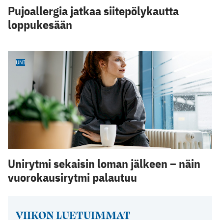
Pujoallergia jatkaa siitepölykautta
loppukesään
UNI
Unirytmi sekaisin loman jälkeen – näin
vuorokausirytmi palautuu
VIIKON LUETUIMMAT