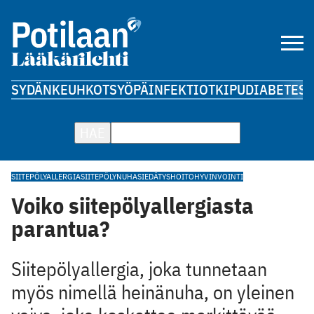
SYDÄN
KEUHKOT
SYÖPÄ
INFEKTIOT
KIPU
DIABETES
A
HAE
SIITEPÖLYALLERGIA
SIITEPÖLY
NUHA
SIEDÄTYSHOITO
HYVINVOINTI
Voiko siitepölyallergiasta
parantua?
Siitepölyallergia, joka tunnetaan
myös nimellä heinänuha, on yleinen