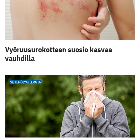
Vyöruusurokotteen suosio kasvaa
vauhdilla
SIITEPÖLYALLERGIA