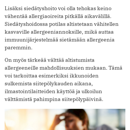
Lisäksi siedätyshoito voi olla tehokas keino
vähentää allergiaoireita pitkällä aikavälillä.
Siedätyshoidossa potilas altistetaan vähitellen
kasvaville allergeeniannoksille, mikä auttaa
immuunijärjestelmää sietämään allergeenia
paremmin.
On myös tärkeää välttää altistumista
allergeeneille mahdollisuuksien mukaan. Tämä
voi tarkoittaa esimerkiksi ikkunoiden
sulkemista siitepölykauden aikana,
ilmastointilaitteiden käyttöä ja ulkoilun
välttämistä pahimpina siitepölypäivinä.