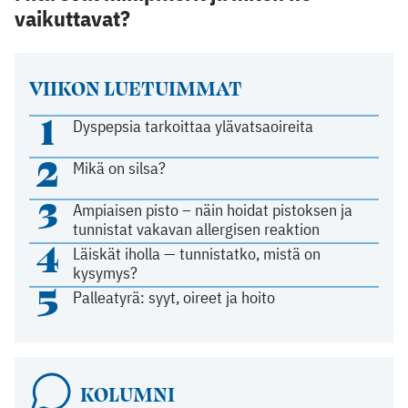
vaikuttavat?
VIIKON LUETUIMMAT
1
Dyspepsia tarkoittaa ylävatsaoireita
2
Mikä on silsa?
3
Ampiaisen pisto – näin hoidat pistoksen ja
tunnistat vakavan allergisen reaktion
4
Läiskät iholla — tunnistatko, mistä on
kysymys?
5
Palleatyrä: syyt, oireet ja hoito
KOLUMNI