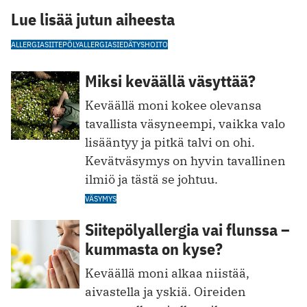
Lue lisää jutun aiheesta
ALLERGIA
SIITEPÖLYALLERGIA
SIEDÄTYSHOITO
Miksi keväällä väsyttää?
Keväällä moni kokee olevansa
tavallista väsyneempi, vaikka valo
lisääntyy ja pitkä talvi on ohi.
Kevätväsymys on hyvin tavallinen
ilmiö ja tästä se johtuu.
VÄSYMYS
Siitepölyallergia vai flunssa –
kummasta on kyse?
Keväällä moni alkaa niistää,
aivastella ja yskiä. Oireiden