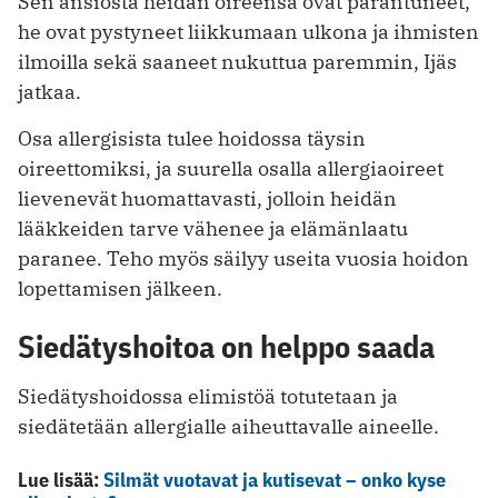
Sen ansiosta heidän oireensa ovat parantuneet,
he ovat pystyneet liikkumaan ulkona ja ihmisten
ilmoilla sekä saaneet nukuttua paremmin, Ijäs
jatkaa.
Osa allergisista tulee hoidossa täysin
oireettomiksi, ja suurella osalla allergiaoireet
lievenevät huomattavasti, jolloin heidän
lääkkeiden tarve vähenee ja elämänlaatu
paranee. Teho myös säilyy useita vuosia hoidon
lopettamisen jälkeen.
Siedätyshoitoa on helppo saada
Siedätyshoidossa elimistöä totutetaan ja
siedätetään allergialle aiheuttavalle aineelle.
Lue lisää:
Silmät vuotavat ja kutisevat – onko kyse