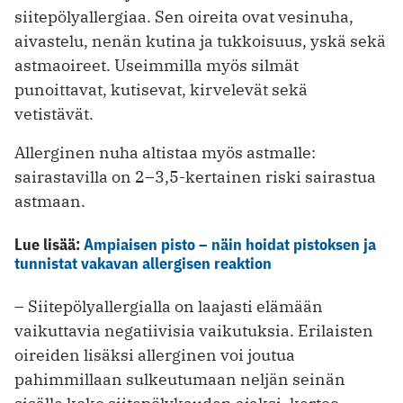
siitepölyallergiaa. Sen oireita ovat vesinuha,
aivastelu, nenän kutina ja tukkoisuus, yskä sekä
astmaoireet. Useimmilla myös silmät
punoittavat, kutisevat, kirvelevät sekä
vetistävät.
Allerginen nuha altistaa myös astmalle:
sairastavilla on 2–3,5-kertainen riski sairastua
astmaan.
Lue lisää:
Ampiaisen pisto – näin hoidat pistoksen ja
tunnistat vakavan allergisen reaktion
– Siitepölyallergialla on laajasti elämään
vaikuttavia negatiivisia vaikutuksia. Erilaisten
oireiden lisäksi allerginen voi joutua
pahimmillaan sulkeutumaan neljän seinän