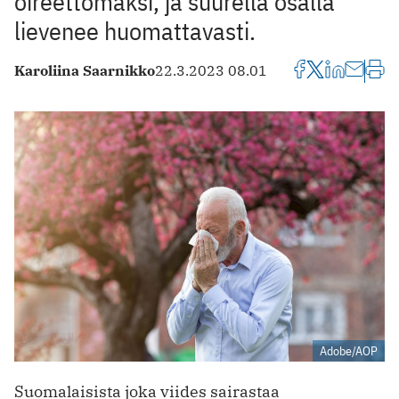
oireettomaksi, ja suurella osalla
lievenee huomattavasti.
Karoliina Saarnikko
22.3.2023 08.01
Adobe/AOP
Suomalaisista joka viides sairastaa