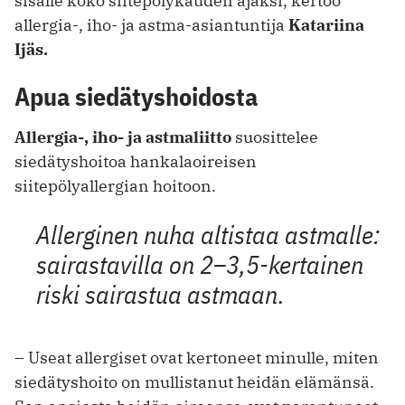
sisälle koko siitepölykauden ajaksi, kertoo
allergia-, iho- ja astma-asiantuntija
Katariina
Ijäs.
Apua siedätyshoidosta
Allergia-, iho- ja astmaliitto
suosittelee
siedätyshoitoa hankalaoireisen
siitepölyallergian hoitoon.
Allerginen nuha altistaa astmalle:
sairastavilla on 2–3,5-kertainen
riski sairastua astmaan.
– Useat allergiset ovat kertoneet minulle, miten
siedätyshoito on mullistanut heidän elämänsä.