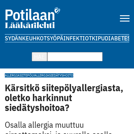
SYDÄN
KEUHKOT
SYÖPÄ
INFEKTIOT
KIPU
DIABETES
A
HAE
ALLERGIA
SIITEPÖLYALLERGIA
SIEDÄTYSHOITO
Kärsitkö siitepölyallergiasta,
oletko harkinnut
siedätyshoitoa?
Osalla allergia muuttuu