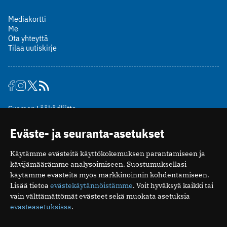
Mediakortti
Me
Ota yhteyttä
Tilaa uutiskirje
Suomen Lääkäriliitto
Mäkelänkatu 2, PL 49
Eväste- ja seuranta-asetukset
00510 Helsinki
puh. (09) 393 091
Käytämme evästeitä käyttökokemuksen parantamiseen ja
toimitus@potilaanlaakarilehti.fi
kävijämäärämme analysoimiseen. Suostumuksellasi
käytämme evästeitä myös markkinoinnin kohdentamiseen.
ISSN 2323-9476
Lisää tietoa
evästekäytännöistämme
. Voit hyväksyä kaikki tai
vain välttämättömät evästeet sekä muokata asetuksia
evästeasetuksissa
.