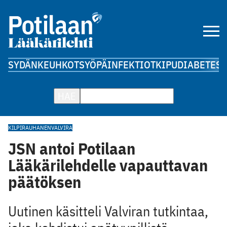
SYDÄN
KEUHKOT
SYÖPÄ
INFEKTIOT
KIPU
DIABETES
A
HAE
KILPIRAUHANEN
VALVIRA
JSN antoi Potilaan
Lääkärilehdelle vapauttavan
päätöksen
Uutinen käsitteli Valviran tutkintaa,