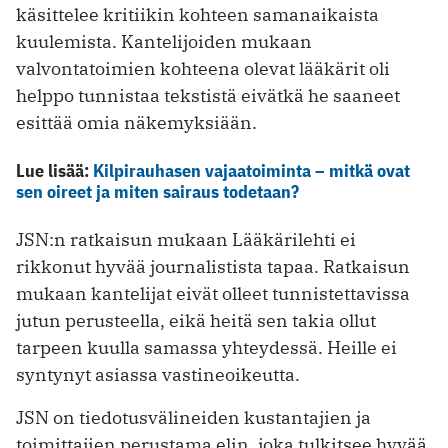
käsittelee kritiikin kohteen samanaikaista
kuulemista. Kantelijoiden mukaan
valvontatoimien kohteena olevat lääkärit oli
helppo tunnistaa tekstistä eivätkä he saaneet
esittää omia näkemyksiään.
Lue lisää:
Kilpirauhasen vajaatoiminta – mitkä ovat
sen oireet ja miten sairaus todetaan?
JSN:n ratkaisun mukaan Lääkärilehti ei
rikkonut hyvää journalistista tapaa. Ratkaisun
mukaan kantelijat eivät olleet tunnistettavissa
jutun perusteella, eikä heitä sen takia ollut
tarpeen kuulla samassa yhteydessä. Heille ei
syntynyt asiassa vastineoikeutta.
JSN on tiedotusvälineiden kustantajien ja
toimittajien perustama elin, joka tulkitsee hyvää