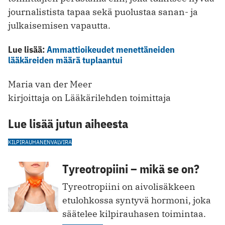
journalistista tapaa sekä puolustaa sanan- ja
julkaisemisen vapautta.
Lue lisää:
Ammattioikeudet menettäneiden
lääkäreiden määrä tuplaantui
Maria van der Meer
kirjoittaja on Lääkärilehden toimittaja
Lue lisää jutun aiheesta
KILPIRAUHANEN
VALVIRA
Tyreotropiini – mikä se on?
Tyreotropiini on aivolisäkkeen
etulohkossa syntyvä hormoni, joka
säätelee kilpirauhasen toimintaa.