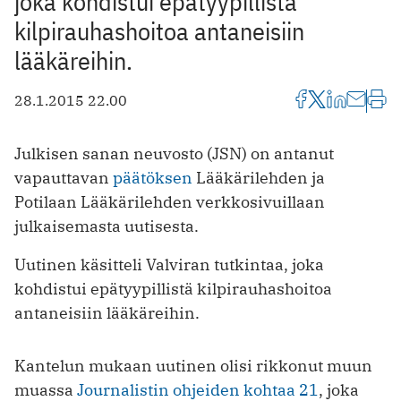
joka kohdistui epätyypillistä
kilpirauhashoitoa antaneisiin
lääkäreihin.
28.1.2015 22.00
Julkisen sanan neuvosto (JSN) on antanut
vapauttavan
päätöksen
Lääkärilehden ja
Potilaan Lääkärilehden verkkosivuillaan
julkaisemasta uutisesta.
Uutinen käsitteli Valviran tutkintaa, joka
kohdistui epätyypillistä kilpirauhashoitoa
antaneisiin lääkäreihin.
Kantelun mukaan uutinen olisi rikkonut muun
muassa
Journalistin ohjeiden kohtaa 21
, joka