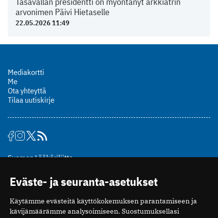
Tasavallan presidentti on myöntänyt arkkiatrin
arvonimen Päivi Hietaselle
22.05.2026 11:49
Mediakortti
Me
Ota yhteyttä
Tilaa uutiskirje
Suomen Lääkäriliitto
Mäkelänkatu 2, PL 49
Eväste- ja seuranta-asetukset
00510 Helsinki
puh. (09) 393 091
Käytämme evästeitä käyttökokemuksen parantamiseen ja
toimitus@potilaanlaakarilehti.fi
kävijämäärämme analysoimiseen. Suostumuksellasi