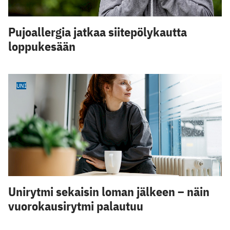
Pujoallergia jatkaa siitepölykautta
loppukesään
UNI
Unirytmi sekaisin loman jälkeen – näin
vuorokausirytmi palautuu