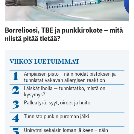
Borrelioosi, TBE ja punkkirokote – mitä
niistä pitää tietää?
VIIKON LUETUIMMAT
1
Ampiaisen pisto – näin hoidat pistoksen ja
tunnistat vakavan allergisen reaktion
2
Läiskät iholla — tunnistatko, mistä on
kysymys?
3
Palleatyrä: syyt, oireet ja hoito
4
Tunnista punkin pureman jälki
5
Unirytmi sekaisin loman jälkeen – näin