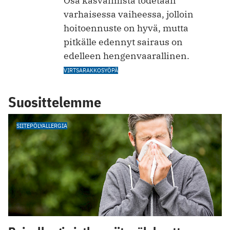
Osa kasvaimista todetaan
varhaisessa vaiheessa, jolloin
hoitoennuste on hyvä, mutta
pitkälle edennyt sairaus on
edelleen hengenvaarallinen.
VIRTSARAKKOSYÖPÄ
Suosittelemme
SIITEPÖLYALLERGIA