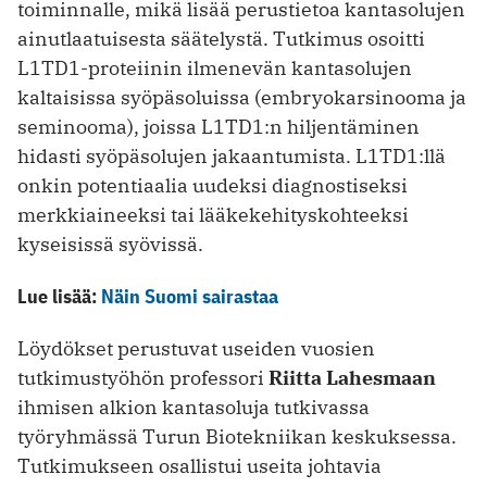
toiminnalle, mikä lisää perustietoa kantasolujen
ainutlaatuisesta säätelystä. Tutkimus osoitti
L1TD1-proteiinin ilmenevän kantasolujen
kaltaisissa syöpäsoluissa (embryokarsinooma ja
seminooma), joissa L1TD1:n hiljentäminen
hidasti syöpäsolujen jakaantumista. L1TD1:llä
onkin potentiaalia uudeksi diagnostiseksi
merkkiaineeksi tai lääkekehityskohteeksi
kyseisissä syövissä.
Lue lisää:
Näin Suomi sairastaa
Löydökset perustuvat useiden vuosien
tutkimustyöhön professori
Riitta Lahesmaan
ihmisen alkion kantasoluja tutkivassa
työryhmässä Turun Biotekniikan keskuksessa.
Tutkimukseen osallistui useita johtavia