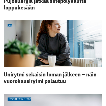
Pujoallergia jatkaa siitepölykautta
loppukesään
UNI
Unirytmi sekaisin loman jälkeen – näin
vuorokausirytmi palautuu
HYÖNTEISEN PISTO