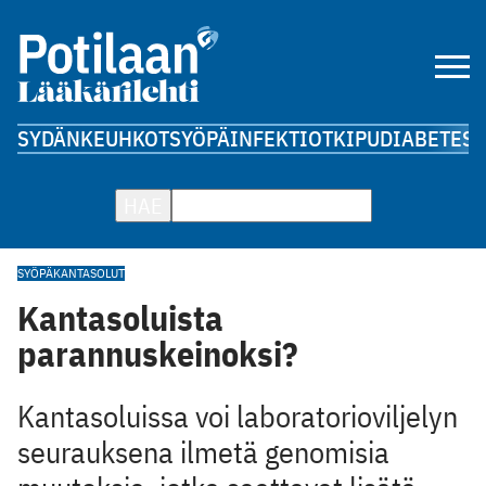
SYDÄN
KEUHKOT
SYÖPÄ
INFEKTIOT
KIPU
DIABETES
A
HAE
SYÖPÄ
KANTASOLUT
Kantasoluista
parannuskeinoksi?
Kantasoluissa voi laboratorioviljelyn
seurauksena ilmetä genomisia