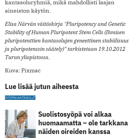
kantasoluryhmiä, mikä mahdollisti laajan
aineiston käytön.
Elisa Närvän väitöskirja "Pluripotency and Genetic
Stability of Human Pluripotent Stem Cells (Ihmisen
pluripotenttien kantasolujen geneettinen stabiilisuus
ja pluripotenssin säätely)" tarkistetaan 19.10.2012
Turun yliopistossa.
Kuva: Pixmac
Lue lisää jutun aiheesta
SYÖPÄ
KANTASOLUT
Suolistosyöpä voi alkaa
huomaamatta – ole tarkkana
näiden oireiden kanssa