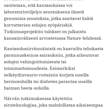
osoitetaan, että kantasoluissa voi
laboratorioviljelyn seurauksena ilmetä
genomisia muutoksia, jotka saattavat lisätä
korvattavien solujen syöpäriskiä.
Tutkimusprojektin tulokset on julkaistu
kansainvälisesti arvostetussa Nature-lehdessä.
Kantasolusiirrännäisistä on kaavailtu tehokasta
parannuskeinoa sairauksiin, jotka aiheutuvat
solujen vahingoittumisesta tai
toimimattomuudesta. Esimerkiksi
selkäydinvaurio voitaisiin korjata uusilla
hermosoluilla tai diabetes parantaa uusilla
haiman beeta-soluilla.
Närvän tutkimuksessa käytettiin
siruteknologiaa, joka mahdollistaa aikaisempaa