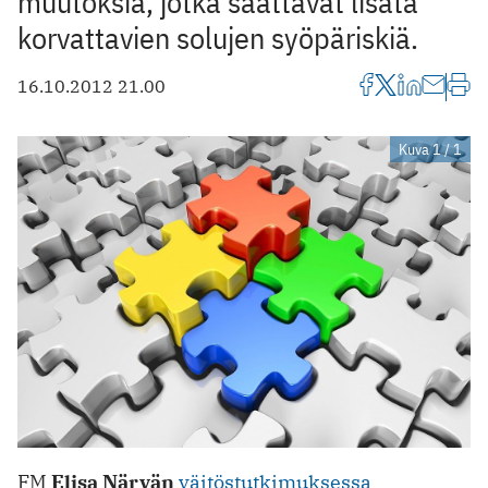
muutoksia, jotka saattavat lisätä
korvattavien solujen syöpäriskiä.
16.10.2012 21.00
Kuva 1 / 1
FM
Elisa Närvän
väitöstutkimuksessa