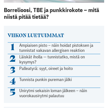
Borrelioosi, TBE ja punkkirokote – mitä
niistä pitää tietää?
VIIKON LUETUIMMAT
1
Ampiaisen pisto – näin hoidat pistoksen ja
tunnistat vakavan allergisen reaktion
2
Läiskät iholla — tunnistatko, mistä on
kysymys?
3
Palleatyrä: syyt, oireet ja hoito
4
Tunnista punkin pureman jälki
5
Unirytmi sekaisin loman jälkeen – näin
vuorokausirytmi palautuu