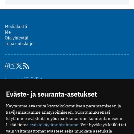
Mediakortti
Me
Ota yhteyttä
Tilaa uutiskirje
Suomen Lääkäriliitto
Mäkelänkatu 2, PL 49
Eväste- ja seuranta-asetukset
00510 Helsinki
puh. (09) 393 091
Käytämme evästeitä käyttökokemuksen parantamiseen ja
toimitus@potilaanlaakarilehti.fi
kävijämäärämme analysoimiseen. Suostumuksellasi
käytämme evästeitä myös markkinoinnin kohdentamiseen.
ISSN 2323-9476
Lisää tietoa
evästekäytännöistämme
. Voit hyväksyä kaikki tai
vain välttämättömät evästeet sekä muokata asetuksia