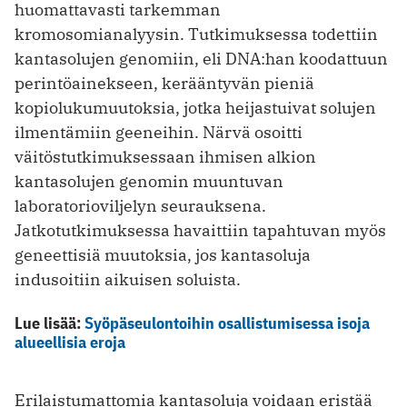
huomattavasti tarkemman
kromosomianalyysin. Tutkimuksessa todettiin
kantasolujen genomiin, eli DNA:han koodattuun
perintöainekseen, kerääntyvän pieniä
kopiolukumuutoksia, jotka heijastuivat solujen
ilmentämiin geeneihin. Närvä osoitti
väitöstutkimuksessaan ihmisen alkion
kantasolujen genomin muuntuvan
laboratorioviljelyn seurauksena.
Jatkotutkimuksessa havaittiin tapahtuvan myös
geneettisiä muutoksia, jos kantasoluja
indusoitiin aikuisen soluista.
Lue lisää:
Syöpäseulontoihin osallistumisessa isoja
alueellisia eroja
Erilaistumattomia kantasoluja voidaan eristää