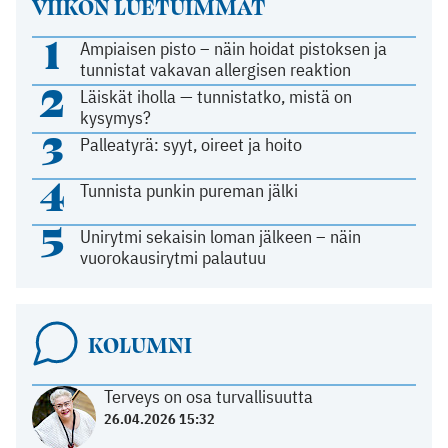
VIIKON LUETUIMMAT
1
Ampiaisen pisto – näin hoidat pistoksen ja
tunnistat vakavan allergisen reaktion
2
Läiskät iholla — tunnistatko, mistä on
kysymys?
3
Palleatyrä: syyt, oireet ja hoito
4
Tunnista punkin pureman jälki
5
Unirytmi sekaisin loman jälkeen – näin
vuorokausirytmi palautuu
KOLUMNI
Terveys on osa turvallisuutta
26.04.2026 15:32