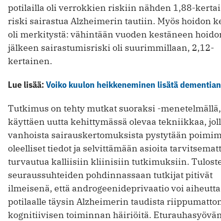
potilailla oli verrokkien riskiin nähden 1,88-kerta
riski sairastua Alzheimerin tautiin. Myös hoidon ke
oli merkitystä: vähintään vuoden kestäneen hoido
jälkeen sairastumisriski oli suurimmillaan, 2,12-
kertainen.
Lue lisää:
Voiko kuulon heikkeneminen lisätä dementian 
Tutkimus on tehty mutkat suoraksi -menetelmällä,
käyttäen uutta kehittymässä olevaa tekniikkaa, jol
vanhoista sairauskertomuksista pystytään poimi
oleelliset tiedot ja selvittämään asioita tarvitsemat
turvautua kalliisiin kliinisiin tutkimuksiin. Tulost
seuraussuhteiden pohdinnassaan tutkijat pitivät
ilmeisenä, että androgeenideprivaatio voi aiheutt
potilaalle täysin Alzheimerin taudista riippumatto
kognitiivisen toiminnan häiriöitä. Eturauhasyövä