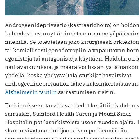
Androgeenideprivaatio (kastraatiohoito) on hoido
kulmakivi levinnyttä oireista eturauhasyöpää saira
miehillä. Se toteutetaan joko kirurgisesti orkiekto
tai kemiallisesti gonadotropiinia vapauttavan ho
agonisteja tai antagonisteja käyttäen. Hoidolla on 
haittavaikutuksia, ja määrä voi lisääntyä lähiaikoi
yhdellä, koska yhdysvaltalaistutkijat havaitsivat
androgeenideprivaation lähes kaksinkertaistavan
Alzheimerin tautiin
sairastumisen riskin.
Tutkimukseen tarvittavat tiedot kerättiin kahden
sairaalan, Stanford Health Caren ja Mount Sinai
Hospitalin potilasarkistoista usean vuoden ajalta. 
skannasivat monimiljoonaisen potilasmäärän
sairauskertomustekstit ja analysoivat niiden sisäl