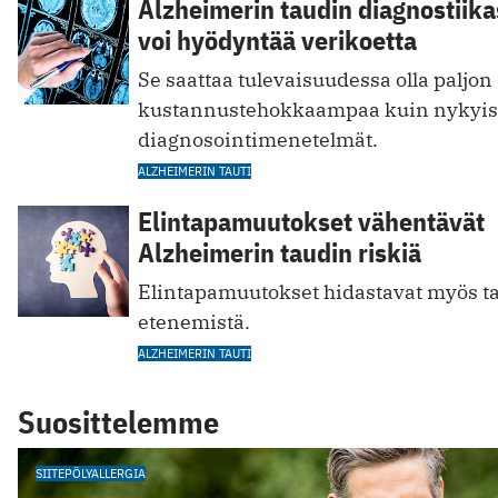
Alzheimerin taudin diagnostiik
voi hyödyntää verikoetta
Se saattaa tulevaisuudessa olla paljon
kustannustehokkaampaa kuin nykyis
diagnosointimenetelmät.
ALZHEIMERIN TAUTI
Elintapamuutokset vähentävät
Alzheimerin taudin riskiä
Elintapamuutokset hidastavat myös t
etenemistä.
ALZHEIMERIN TAUTI
Suosittelemme
SIITEPÖLYALLERGIA