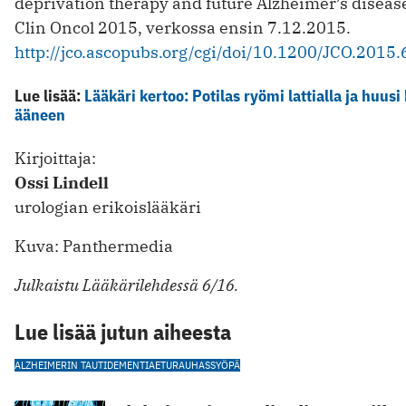
deprivation therapy and future Alzheimer’s disease
Clin Oncol 2015, verkossa ensin 7.12.2015.
http://jco.ascopubs.org/cgi/doi/10.1200/JCO.2015
Lue lisää:
Lääkäri kertoo: Potilas ryömi lattialla ja huus
ääneen
Kirjoittaja:
Ossi Lindell
urologian erikoislääkäri
Kuva: Panthermedia
Julkaistu Lääkärilehdessä 6/16.
Lue lisää jutun aiheesta
ALZHEIMERIN TAUTI
DEMENTIA
ETURAUHASSYÖPÄ