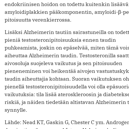
endokriinisen hoidon on todettu kuitenkin lisääv
amyloidiplakkien pääkomponentin, amyloidi-β-pe
pitoisuutta verenkierrossa.
Lisäksi Alzheimerin tautiin sairastuneilla on todet
pieniä testosteronipitoisuuksia ennen taudin
puhkeamista, joskin on epäselvää, miten tämä voi
aiheuttaa Alzheimerin taudin. Testosteronilla saatt
aivosoluja suojeleva vaikutus ja sen pitoisuuden
pieneneminen voi heikentää aivojen vastustusky
taudin aiheuttajia kohtaan. Suoran vaikutuksen oh
pienellä testosteronipitoisuudella voi olla epäsuori
vaikutuksia: tila lisää ateroskleroosin ja diabeteks
riskiä, ja näiden tiedetään altistavan Alzheimerin 
synnylle.
Lähde: Nead KT, Gaskin G, Chester C ym. Androge