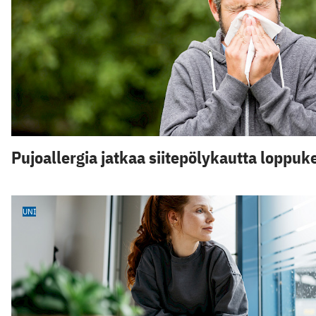
Pujoallergia jatkaa siitepölykautta loppu
UNI