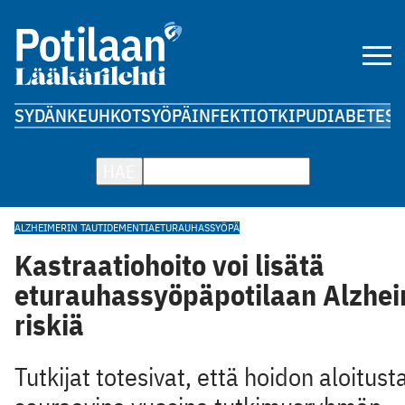
SYDÄN
KEUHKOT
SYÖPÄ
INFEKTIOT
KIPU
DIABETES
A
HAE
ALZHEIMERIN TAUTI
DEMENTIA
ETURAUHASSYÖPÄ
Kastraatiohoito voi lisätä
eturauhassyöpäpotilaan Alzhe
riskiä
Tutkijat totesivat, että hoidon aloitust