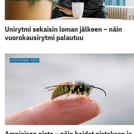
Unirytmi sekaisin loman jälkeen – näin
vuorokausirytmi palautuu
HYÖNTEISEN PISTO
Ampiaisen pisto – näin hoidat pistoksen ja