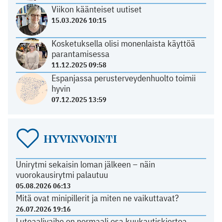
Viikon käänteiset uutiset
15.03.2026 10:15
Kosketuksella olisi monenlaista käyttöä
parantamisessa
11.12.2025 09:58
Espanjassa perusterveydenhuolto toimii
hyvin
07.12.2025 13:59
HYVINVOINTI
Unirytmi sekaisin loman jälkeen – näin
vuorokausirytmi palautuu
05.08.2026 06:13
Mitä ovat minipillerit ja miten ne vaikuttavat?
26.07.2026 19:16
Luteaalivaihe on normaali osa kuukautiskiertoa