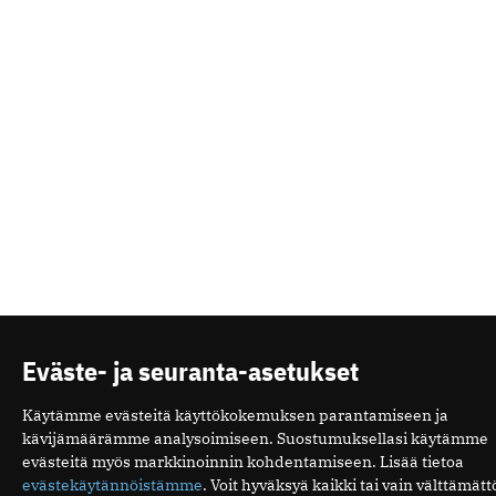
Eväste- ja seuranta-asetukset
Käytämme evästeitä käyttökokemuksen parantamiseen ja
kävijämäärämme analysoimiseen. Suostumuksellasi käytämme
evästeitä myös markkinoinnin kohdentamiseen. Lisää tietoa
evästekäytännöistämme
. Voit hyväksyä kaikki tai vain välttämät