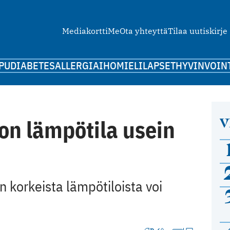
Mediakortti
Me
Ota yhteyttä
Tilaa uutiskirje
PU
DIABETES
ALLERGIA
IHO
MIELI
LAPSET
HYVINVOIN
V
on lämpötila usein
an korkeista lämpötiloista voi