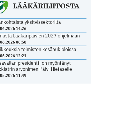
LÄÄKÄRILIITOSTA
ankohtaista yksityissektorilta
.06.2026 14:26
rkista Lääkäripäivien 2027 ohjelmaan
.06.2026 08:58
ikkeuksia toimiston kesäaukioloissa
.06.2026 12:21
savallan presidentti on myöntänyt
kkiatrin arvonimen Päivi Hietaselle
.05.2026 11:49