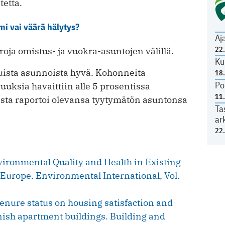
tetta.
i vai väärä hälytys?
Aj
22
roja omistus- ja vuokra-asuntojen välillä.
Ku
ituista asunnoista hyvä. Kohonneita
18
Po
suuksia havaittiin alle 5 prosentissa
11
ista raportoi olevansa tyytymätön asuntonsa
Ta
ar
22
ironmental Quality and Health in Existing
 Europe. Environmental International, Vol.
tenure status on housing satisfaction and
nish apartment buildings. Building and