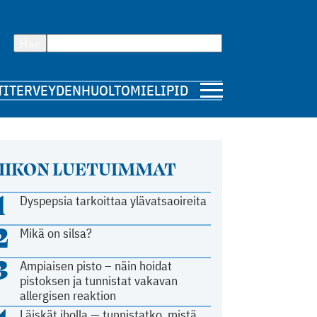
Hae
TI
TERVEYDENHUOLTO
MIELIPIDE
IIKON LUETUIMMAT
1
Dyspepsia tarkoittaa ylävatsaoireita
2
Mikä on silsa?
3
Ampiaisen pisto – näin hoidat
pistoksen ja tunnistat vakavan
allergisen reaktion
Läiskät iholla — tunnistatko, mistä