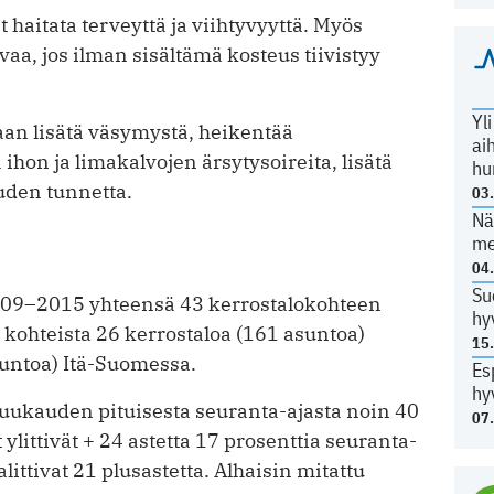
t haitata terveyttä ja viihtyvyyttä. Myös
a, jos ilman sisältämä kosteus tiivistyy
Yl
an lisätä väsymystä, heikentää
ai
 ihon ja limakalvojen ärsytysoireita, lisätä
hu
uuden tunnetta.
03
Nä
me
04
Su
009–2015 yhteensä 43 kerrostalokohteen
hy
a kohteista 26 kerrostaloa (161 asuntoa)
15
suntoa) Itä-Suomessa.
Es
hy
kuukauden pituisesta seuranta-ajasta noin 40
07
 ylittivät + 24 astetta 17 prosenttia seuranta-
alittivat 21 plusastetta. Alhaisin mitattu