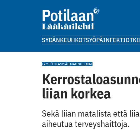
SYDÄN
KEUHKOT
SYÖPÄ
INFEKTIOT
KI
LÄMPÖTILA
SISÄILMAONGELMAT
Kerrostaloasunn
liian korkea
Sekä liian matalista että lii
aiheutua terveyshaittoja.