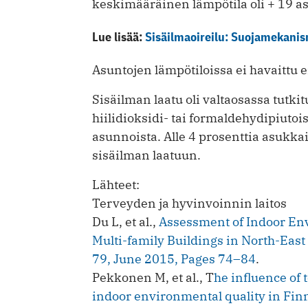
keskimääräinen lämpötila oli + 19 as
Lue lisää:
Sisäilmaoireilu: Suojamekanism
Asuntojen lämpötiloissa ei havaittu e
Sisäilman laatu oli valtaosassa tutk
hiilidioksidi- tai formaldehydipiutoi
asunnoista. Alle 4 prosenttia asukka
sisäilman laatuun.
Lähteet:
Terveyden ja hyvinvoinnin laitos
Du L, et al.,
Assessment of Indoor Env
Multi-family Buildings in North-East
79, June 2015, Pages 74–84
.
Pekkonen M, et al., T
he influence of 
indoor environmental quality in Fin