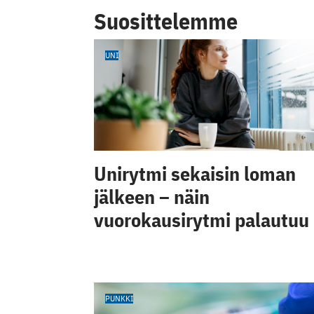
Suosittelemme
UNI
Unirytmi sekaisin loman
jälkeen – näin
vuorokausirytmi palautuu
PUNKKI