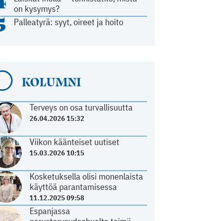
4
on kysymys?
5
Palleatyrä: syyt, oireet ja hoito
KOLUMNI
Terveys on osa turvallisuutta
26.04.2026 15:32
Viikon käänteiset uutiset
15.03.2026 10:15
Kosketuksella olisi monenlaista
käyttöä parantamisessa
11.12.2025 09:58
Espanjassa