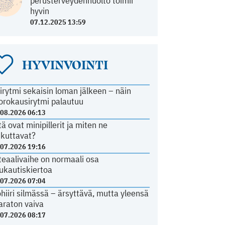
perusterveydenhuolto toimii
hyvin
07.12.2025 13:59
HYVINVOINTI
irytmi sekaisin loman jälkeen – näin
orokausirytmi palautuu
.08.2026 06:13
tä ovat minipillerit ja miten ne
ikuttavat?
.07.2026 19:16
teaalivaihe on normaali osa
ukautiskiertoa
.07.2026 07:04
ohiiri silmässä – ärsyttävä, mutta yleensä
araton vaiva
.07.2026 08:17