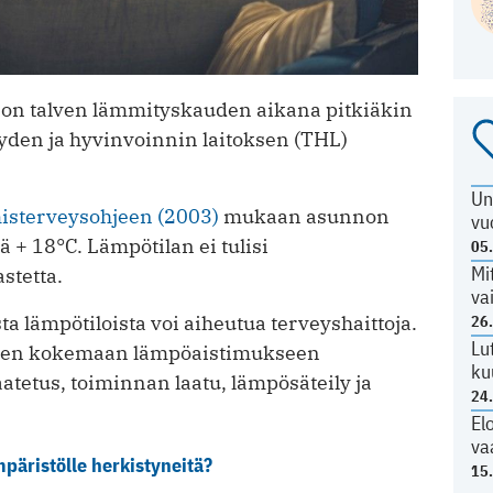
on talven lämmityskauden aikana pitkiäkin
veyden ja hyvinvoinnin laitoksen (THL)
Un
isterveysohjeen (2003)
mukaan asunnon
vu
ä + 18°C. Lämpötilan ei tulisi
05
Mi
stetta.
va
sta lämpötiloista voi aiheutua terveyshaittoja.
26
Lu
sen kokemaan lämpöaistimukseen
ku
atetus, toiminnan laatu, lämpösäteily ja
24
El
va
äristölle herkistyneitä?
15