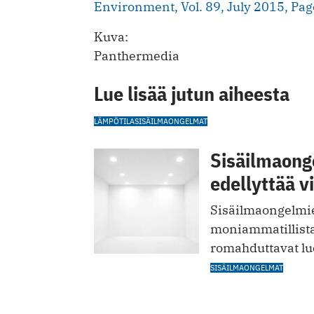
Environment, Vol. 89, July 2015, Pa
Kuva:
Panthermedia
Lue lisää jutun aiheesta
LÄMPÖTILA
SISÄILMAONGELMAT
Sisäilmaong
edellyttää v
Sisäilmaongelmien
moniammatillista y
romahduttavat l
SISÄILMAONGELMAT