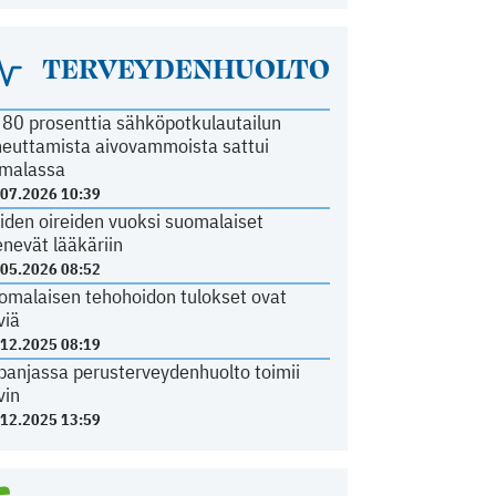
TERVEYDENHUOLTO
i 80 prosenttia sähköpotkulautailun
heuttamista aivovammoista sattui
malassa
.07.2026 10:39
iden oireiden vuoksi suomalaiset
nevät lääkäriin
.05.2026 08:52
omalaisen tehohoidon tulokset ovat
viä
.12.2025 08:19
panjassa perusterveydenhuolto toimii
vin
.12.2025 13:59