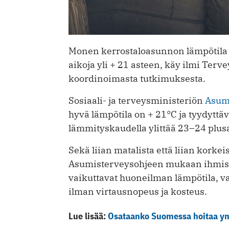
Monen kerrostaloasunnon lämpötila 
aikoja yli + 21 asteen, käy ilmi Ter
koordinoimasta tutkimuksesta.
Sosiaali- ja terveysministeriön
Asum
hyvä lämpötila on + 21°C ja tyydyttäv
lämmityskaudella ylittää 23–24 plusa
Sekä liian matalista että liian korkei
Asumisterveysohjeen mukaan ihmi
vaikuttavat huoneilman lämpötila, va
ilman virtausnopeus ja kosteus.
Lue lisää:
Osataanko Suomessa hoitaa ymp