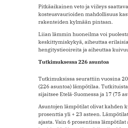
Pitkäaikainen veto ja viileys saattava
kosteusvaurioiden mahdollisuus kasva
rakenteiden kylmään pintaan.
Liian lämmin huoneilma voi puolesta
keskittymiskykyä, aiheuttaa erilaisia
hengitystieoireita ja aiheuttaa kuiv
Tutkimuksessa 226 asuntoa
Tutkimuksissa seurattiin vuosina 2
(226 asuntoa) lämpötilaa. Tutkituist
sijaitsee Etelä-Suomessa ja 17 (75 a
Asuntojen lämpötilat olivat kahden 
prosenttia yli + 23 asteen. Lämpötilat
ajasta. Vain 6 prosentissa lämpötilat 