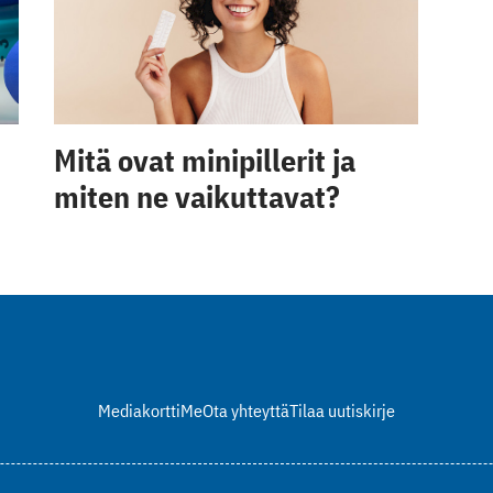
Mitä ovat minipillerit ja
miten ne vaikuttavat?
Mediakortti
Me
Ota yhteyttä
Tilaa uutiskirje