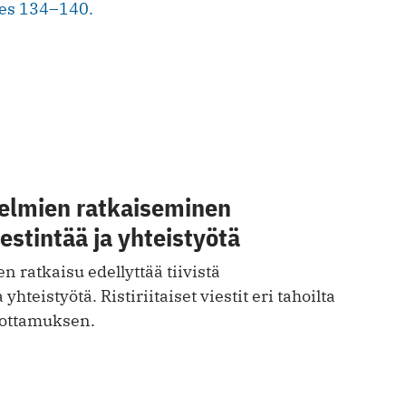
ges 134–140.
elmien ratkaiseminen
iestintää ja yhteistyötä
 ratkaisu edellyttää tiivistä
hteistyötä. Ristiriitaiset viestit eri tahoilta
uottamuksen.