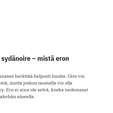
 sydänoire – mistä eron
nnassa herättää helposti huolta. Oire voi
tä, mutta joskus taustalla voi olla
y. Ero ei aina ole selvä, koska molemmat
takehän alueella.