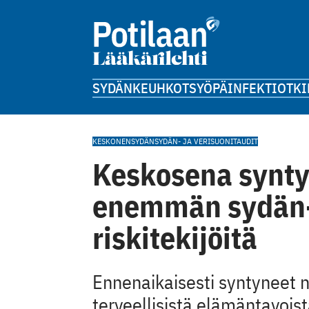
SYDÄN
KEUHKOT
SYÖPÄ
INFEKTIOT
KI
KESKONEN
SYDÄN
SYDÄN- JA VERISUONITAUDIT
Keskosena synty
enemmän sydän- 
riskitekijöitä
Ennenaikaisesti syntyneet n
terveellisistä elämäntavoist