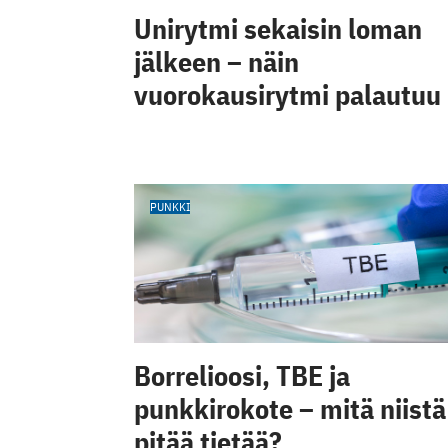
Unirytmi sekaisin loman
jälkeen – näin
vuorokausirytmi palautuu
PUNKKI
Borrelioosi, TBE ja
punkkirokote – mitä niistä
pitää tietää?