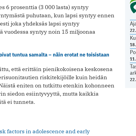
s 6 prosenttia (3 000 lasta) syntyy
yntymästä puhutaan, kun lapsi syntyy ennen
esti joka yhdeksäs lapsi syntyy
Aj
22
tä vuodessa syntyy noin 15 miljoonaa
Ku
18
Po
oivat tuntua samalta – näin erotat ne toisistaan
11
Ta
ttu, että erittäin pienikokoisena keskosena
ar
erisuonitautien riskitekijöille kuin heidän
22
 Näistä eniten on tutkittu etenkin kohonneen
n siedon esiintyvyyttä, mutta kaikkia
tä ei tunneta.
sk factors in adolescence and early