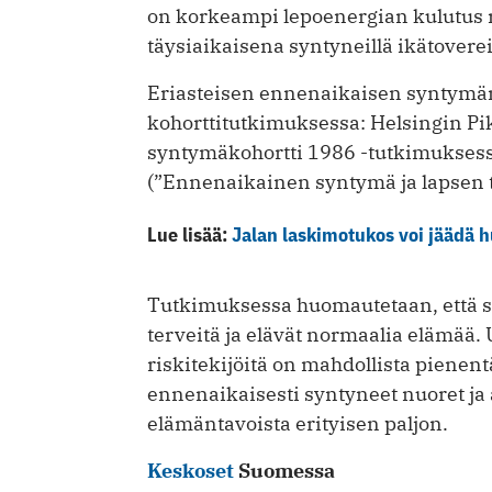
on korkeampi lepoenergian kulutus 
täysiaikaisena syntyneillä ikätoverei
Eriasteisen ennenaikaisen syntymän 
kohorttitutkimuksessa: Helsingin P
syntymäkohortti 1986 -tutkimukses
(”Ennenaikainen syntymä ja lapsen te
Lue lisää:
Jalan laskimotukos voi jäädä 
Tutkimuksessa huomautetaan, että s
terveitä ja elävät normaalia elämää.
riskitekijöitä on mahdollista pienen
ennenaikaisesti syntyneet nuoret ja a
elämäntavoista erityisen paljon.
Keskoset
Suomessa