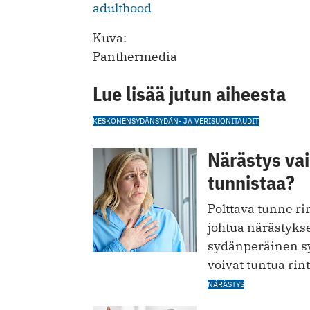
adulthood
Kuva:
Panthermedia
Lue lisää jutun aiheesta
KESKONEN
SYDÄN
SYDÄN- JA VERISUONITAUDIT
Närästys vai
tunnistaa?
Polttava tunne ri
johtua närästykses
sydänperäinen sy
voivat tuntua rin
NÄRÄSTYS