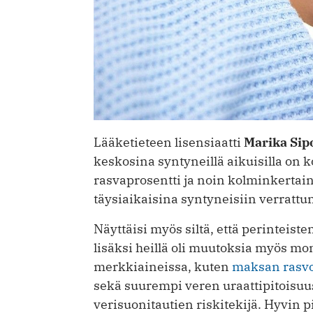
Lääketieteen lisensiaatti
Marika Sip
keskosina syntyneillä aikuisilla on
rasvaprosentti ja noin kolminkerta
täysiaikaisina syntyneisiin verrattu
Näyttäisi myös siltä, että perinteist
lisäksi heillä oli muutoksia myös mo
merkkiaineissa, kuten
maksan rasv
sekä suurempi veren uraattipitoisuus
verisuonitautien riskitekijä. Hyvin 