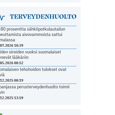
TERVEYDENHUOLTO
i 80 prosenttia sähköpotkulautailun
heuttamista aivovammoista sattui
malassa
.07.2026 10:39
iden oireiden vuoksi suomalaiset
nevät lääkäriin
.05.2026 08:52
omalaisen tehohoidon tulokset ovat
viä
.12.2025 08:19
panjassa perusterveydenhuolto toimii
vin
.12.2025 13:59