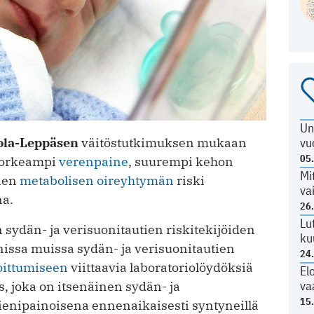
Un
ola-Leppäsen
väitöstutkimuksen mukaan
vu
05
 korkeampi
verenpaine
, suurempi kehon
Mi
inen
metabolisen oireyhtymän
riski
va
na.
26
Lu
en sydän- ja verisuonitautien riskitekijöiden
ku
nissa muissa sydän- ja verisuonitautien
24
oittumiseen
viittaavia laboratoriolöydöksiä
El
va
, joka on itsenäinen sydän- ja
15
pienipainoisena ennenaikaisesti syntyneillä