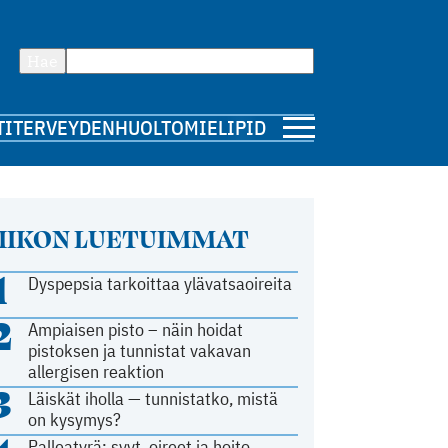
Hae
TI
TERVEYDENHUOLTO
MIELIPIDE
IIKON LUETUIMMAT
1
Dyspepsia tarkoittaa ylävatsaoireita
2
Ampiaisen pisto – näin hoidat
pistoksen ja tunnistat vakavan
allergisen reaktion
3
Läiskät iholla — tunnistatko, mistä
on kysymys?
Palleatyrä: syyt, oireet ja hoito