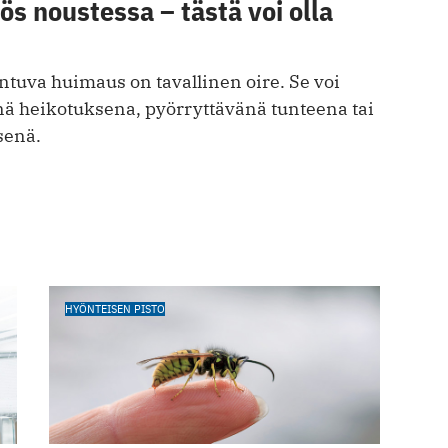
s noustessa – tästä voi olla
ntuva huimaus on tavallinen oire. Se voi
nä heikotuksena, pyörryttävänä tunteena tai
senä.
HYÖNTEISEN PISTO