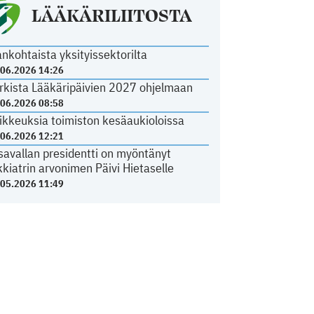
LÄÄKÄRILIITOSTA
ankohtaista yksityissektorilta
.06.2026 14:26
rkista Lääkäripäivien 2027 ohjelmaan
.06.2026 08:58
ikkeuksia toimiston kesäaukioloissa
.06.2026 12:21
savallan presidentti on myöntänyt
kkiatrin arvonimen Päivi Hietaselle
.05.2026 11:49