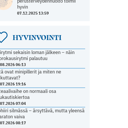
perusterveydenhuolto toimii
hyvin
07.12.2025 13:59
HYVINVOINTI
irytmi sekaisin loman jälkeen – näin
orokausirytmi palautuu
.08.2026 06:13
tä ovat minipillerit ja miten ne
ikuttavat?
.07.2026 19:16
teaalivaihe on normaali osa
ukautiskiertoa
.07.2026 07:04
ohiiri silmässä – ärsyttävä, mutta yleensä
araton vaiva
.07.2026 08:17