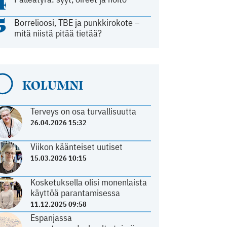
4
5
Borrelioosi, TBE ja punkkirokote –
mitä niistä pitää tietää?
KOLUMNI
Terveys on osa turvallisuutta
26.04.2026 15:32
Viikon käänteiset uutiset
15.03.2026 10:15
Kosketuksella olisi monenlaista
käyttöä parantamisessa
11.12.2025 09:58
Espanjassa