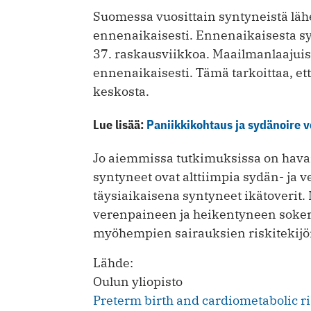
Suomessa vuosittain syntyneistä lähe
ennenaikaisesti. Ennenaikaisesta s
37. raskausviikkoa. Maailmanlaajuis
ennenaikaisesti. Tämä tarkoittaa, et
keskosta.
Lue lisää:
Paniikkikohtaus ja sydänoire v
Jo aiemmissa tutkimuksissa on havai
syntyneet ovat alttiimpia sydän- ja v
täysiaikaisena syntyneet ikätoverit.
verenpaineen ja heikentyneen sokeri
myöhempien sairauksien riskitekijöi
Lähde:
Oulun yliopisto
Preterm birth and cardiometabolic ri