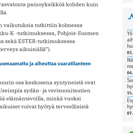
rasvatonta painoyksikköä kohden kuin
lla.
vaikutuksia tutkittiin kolmessa
ikku-K -tutkimuksessa, Pohjois-Suomen
Yl
ai
sa sekä ESTER-tutkimuksessa
hu
rveys aikuisiällä”).
03
Nä
huomaamatta ja aiheuttaa vaaratilanteen
me
04
Su
uurin osa keskosena syntyneistä ovat
hy
 Useimpia sydän- ja verisuonitautien
15
tää elämäntavoilla, minkä vuoksi
Es
ikuiset voivat hyötyä terveellisistä
hy
07