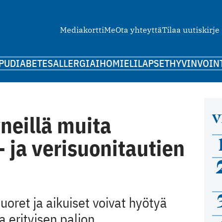
Mediakortti
Me
Ota yhteyttä
Tilaa uutiskirje
PU
DIABETES
ALLERGIA
IHO
MIELI
LAPSET
HYVINVOIN
V
neillä muita
ja verisuonitautien
uoret ja aikuiset voivat hyötyä
a erityisen paljon.