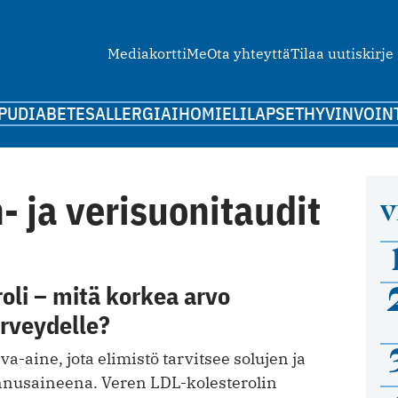
Mediakortti
Me
Ota yhteyttä
Tilaa uutiskirje
PU
DIABETES
ALLERGIA
IHO
MIELI
LAPSET
HYVINVOIN
 ja verisuonitaudit
V
oli – mitä korkea arvo
erveydelle?
va-aine, jota elimistö tarvitsee solujen ja
nusaineena. Veren LDL-kolesterolin