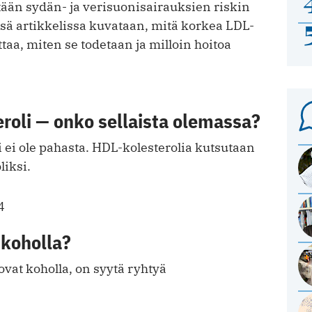
tään sydän- ja verisuonisairauksien riskin
sä artikkelissa kuvataan, mitä korkea LDL-
ttaa, miten se todetaan ja milloin hoitoa
roli — onko sellaista olemassa?
i ei ole pahasta. HDL-kolesterolia kutsutaan
liksi.
4
 koholla?
 ovat koholla, on syytä ryhtyä