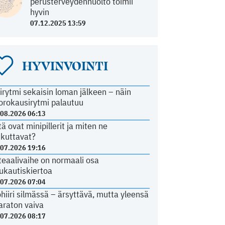
perusterveydenhuolto toimii
hyvin
07.12.2025 13:59
HYVINVOINTI
irytmi sekaisin loman jälkeen – näin
orokausirytmi palautuu
.08.2026 06:13
tä ovat minipillerit ja miten ne
ikuttavat?
.07.2026 19:16
teaalivaihe on normaali osa
ukautiskiertoa
.07.2026 07:04
ohiiri silmässä – ärsyttävä, mutta yleensä
araton vaiva
.07.2026 08:17