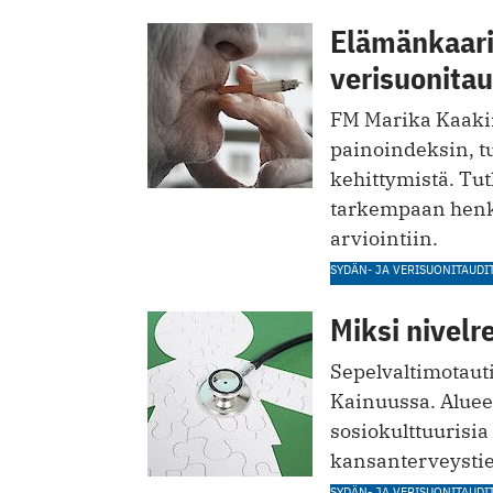
Elämänkaarim
verisuonitau
FM Marika Kaakin
painoindeksin, 
kehittymistä. Tut
tarkempaan henki
arviointiin.
SYDÄN- JA VERISUONITAUDI
Miksi nivel
Sepelvaltimotaut
Kainuussa. Aluee
sosiokulttuurisia
kansanterveystiet
SYDÄN- JA VERISUONITAUDI