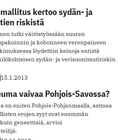
allitus kertoo sydän- ja
tien riskistä
en tutki väitöstyössään suuren
tupakoinnin ja kohonneen verenpaineen
kimuksessa löydettiin keinoja entistä
lökohtaisen sydän- ja verisuonitautiriskin
T
15.1.2013
reuma vaivaa Pohjois-Savossa?
ia on eniten Pohjois-Pohjanmaalla, astmaa
llisten erojen syyt ovat enemmän
 kuin geneettisiä, arvioi
eilijä.
T