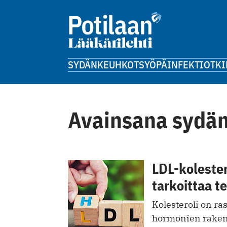
SYDÄN
KEUHKOT
SYÖPÄ
INFEKTIOT
KI
Avainsana sydän-
LDL-kolester
tarkoittaa t
Kolesteroli on ras
hormonien raken