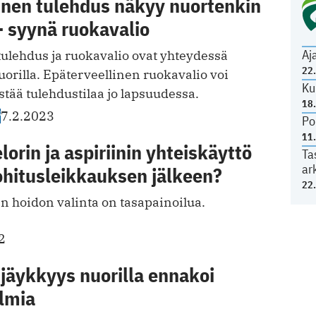
inen tulehdus näkyy nuortenkin
- syynä ruokavalio
Aj
tulehdus ja ruokavalio ovat yhteydessä
22
uorilla. Epäterveellinen ruokavalio voi
Ku
stää tulehdustilaa jo lapsuudessa.
18
S
7.2.2023
Po
11
lorin ja aspiriinin yhteiskäyttö
Ta
ar
ohitusleikkauksen jälkeen?
22
n hoidon valinta on tasapainoilua.
2
jäykkyys nuorilla ennakoi
ulmia