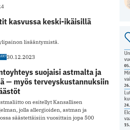
24
it kasvussa keski-ikäisillä
ylipainon l isääntymistä.
Un
UDET
30.12.2023
vu
05
toyhteys suojaisi astmalta ja
Mi
va
tä — myös terveyskustannuksiin
26
äästöt
Lu
ku
 astmaliitto on esitellyt Kansallisen
24
lman, jolla allergioiden, astman ja
El
ssa säästettäisiin vuosittain jopa 500
va
15