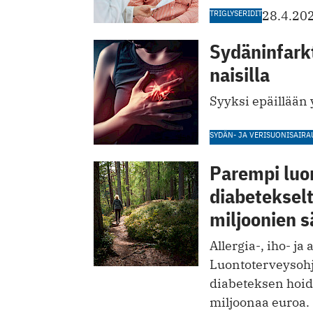
TRIGLYSERIDIT
28.4.20
Sydäninfarkt
naisilla
Syyksi epäillään 
SYDÄN- JA VERISUONISAIRA
Parempi luon
diabeteksel
miljoonien s
Allergia-, iho- ja
Luontoterveysohje
diabeteksen hoido
miljoonaa euroa.