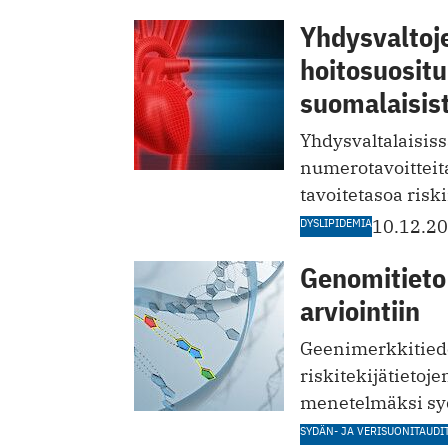
Yhdysvaltoj
hoitosuosit
suomalaisis
Yhdysvaltalaisiss
numerotavoitteit
tavoitetasoa risk
DYSLIPIDEMIA
10.12.2
Genomitieto 
arviointiin
Geenimerkkitied
riskitekijätietoje
menetelmäksi sy
SYDÄN- JA VERISUONITAUDI