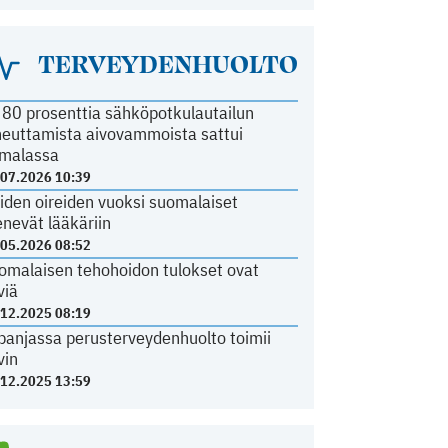
TERVEYDENHUOLTO
i 80 prosenttia sähköpotkulautailun
heuttamista aivovammoista sattui
malassa
.07.2026 10:39
iden oireiden vuoksi suomalaiset
nevät lääkäriin
.05.2026 08:52
omalaisen tehohoidon tulokset ovat
viä
.12.2025 08:19
panjassa perusterveydenhuolto toimii
vin
.12.2025 13:59