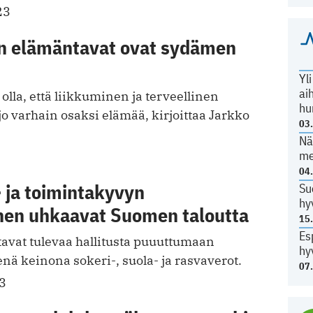
23
n elämäntavat ovat sydämen
Yl
ai
 olla, että liikkuminen ja terveellinen
hu
jo varhain osaksi elämää, kirjoittaa Jarkko
03
Nä
me
04
 ja toimintakyvyn
Su
hy
en uhkaavat Suomen taloutta
15
Es
tavat tulevaa hallitusta puuuttumaan
hy
nä keinona sokeri-, suola- ja rasvaverot.
07
3