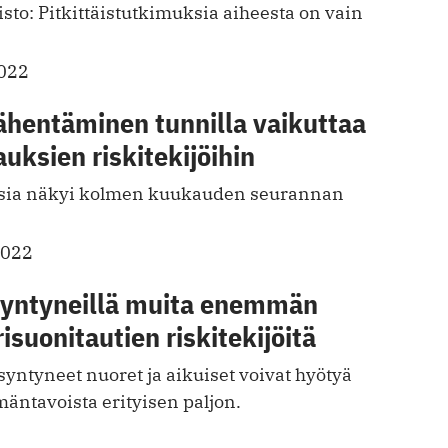
sto: Pitkittäistutkimuksia aiheesta on vain
2022
ähentäminen tunnilla vaikuttaa
auksien riskitekijöihin
ksia näkyi kolmen kuukauden seurannan
2022
yntyneillä muita enemmän
isuonitautien riskitekijöitä
yntyneet nuoret ja aikuiset voivat hyötyä
ämäntavoista erityisen paljon.