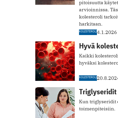
pitoisuutta käyte
arvioinnissa. Täs
kolesteroli tarkoi
harkitaan.
KOLESTEROLI
4.1.2026
Hyvä koleste
Kaikki kolesterol
hyväksi kolestero
KOLESTEROLI
20.8.202
Triglyseridit
Kun triglyseridit
toimenpiteisiin.