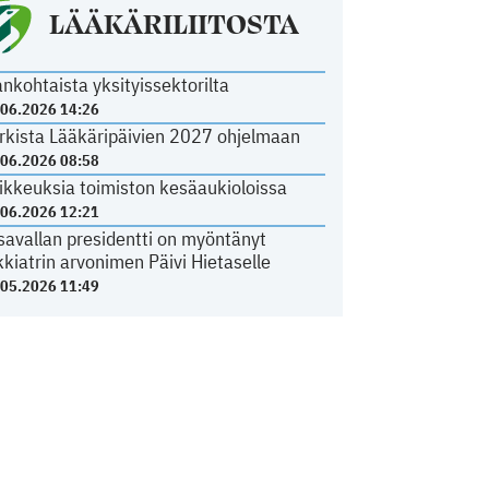
LÄÄKÄRILIITOSTA
ankohtaista yksityissektorilta
.06.2026 14:26
rkista Lääkäripäivien 2027 ohjelmaan
.06.2026 08:58
ikkeuksia toimiston kesäaukioloissa
.06.2026 12:21
savallan presidentti on myöntänyt
kkiatrin arvonimen Päivi Hietaselle
.05.2026 11:49