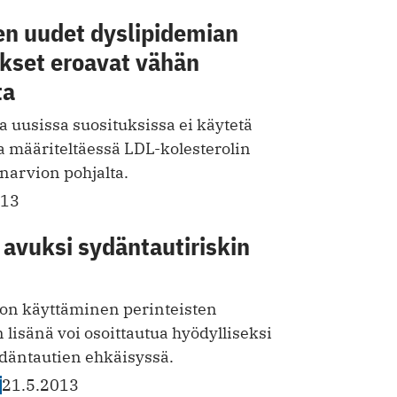
en uudet dyslipidemian
ukset eroavat vähän
ta
a uusissa suosituksissa ei käytetä
a määriteltäessä LDL-kolesterolin
inarvion pohjalta.
013
avuksi sydäntautiriskin
on käyttäminen perinteisten
n lisänä voi osoittautua hyödylliseksi
däntautien ehkäisyssä.
T
21.5.2013