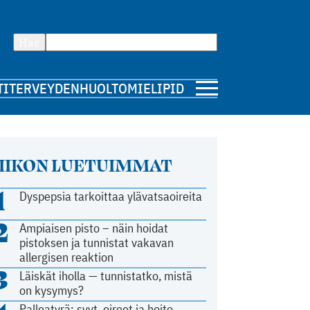
Hae
TI
TERVEYDENHUOLTO
MIELIPIDE
IIKON LUETUIMMAT
1
Dyspepsia tarkoittaa ylävatsaoireita
2
Ampiaisen pisto – näin hoidat
pistoksen ja tunnistat vakavan
allergisen reaktion
3
Läiskät iholla — tunnistatko, mistä
on kysymys?
Palleatyrä: syyt, oireet ja hoito