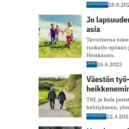
LUONTOSUHDE
28.8.20
Jo lapsuude
asia
Tavoitteena tulee
ruokailu opitaan 
Heiskanen.
LAPSET
26.6.2023
Väestön työ-
heikkenemin
THL ja Kela patis
kehitykseen, yhte
HYVINVOINTI
22.4.202