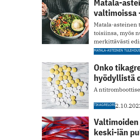
Matala-aste
valtimoissa 
Matala-asteinen 
toisiinsa, myös n
merkittävästi edi
MATALA-ASTEINEN TULEHDU
Onko tikagre
hyödyllistä 
A ntitromboottise
TIKAGRELORI
2.10.202
Valtimoiden 
keski-iän p