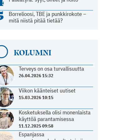
4
5
Borrelioosi, TBE ja punkkirokote –
mitä niistä pitää tietää?
KOLUMNI
Terveys on osa turvallisuutta
26.04.2026 15:32
Viikon käänteiset uutiset
15.03.2026 10:15
Kosketuksella olisi monenlaista
käyttöä parantamisessa
11.12.2025 09:58
Espanjassa