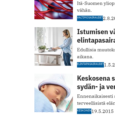
Itä-Suomen yliopi
vähän.
VALTIMOSAIRAUDET
2.8.
Istumisen v
elintapasair
Edullisia muuto
aikana.
ELINTAPASAIRAUDET
1.5.
Keskosena s
sydän- ja ver
Ennenaikaisesti s
terveellisistä el
KESKONEN
19.5.2015