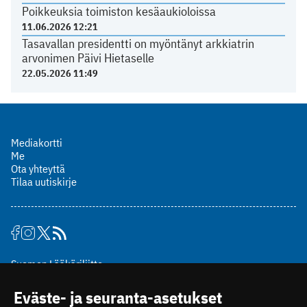
Poikkeuksia toimiston kesäaukioloissa
11.06.2026 12:21
Tasavallan presidentti on myöntänyt arkkiatrin
arvonimen Päivi Hietaselle
22.05.2026 11:49
Mediakortti
Me
Ota yhteyttä
Tilaa uutiskirje
Suomen Lääkäriliitto
Mäkelänkatu 2, PL 49
Eväste- ja seuranta-asetukset
00510 Helsinki