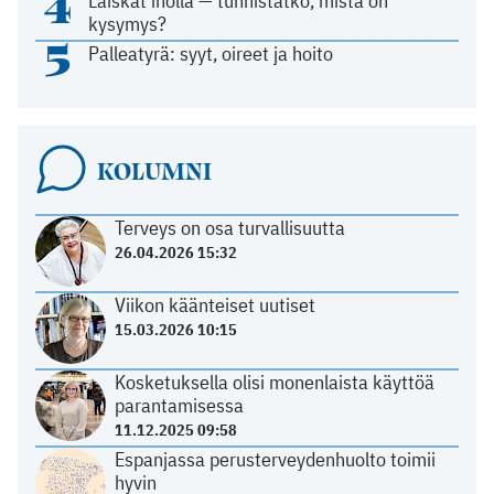
4
Läiskät iholla — tunnistatko, mistä on
kysymys?
5
Palleatyrä: syyt, oireet ja hoito
KOLUMNI
Terveys on osa turvallisuutta
26.04.2026 15:32
Viikon käänteiset uutiset
15.03.2026 10:15
Kosketuksella olisi monenlaista käyttöä
parantamisessa
11.12.2025 09:58
Espanjassa perusterveydenhuolto toimii
hyvin