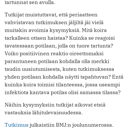
tartunnat sen avulla.
Tutkijat muistuttavat, että periaatteen
vahvistavan tutkimuksen jäljiltä jäi vielä
muitakin avoimia kysymyksiä. Mitä koira
tarkalleen ottaen haistaa? Kuinka se reagoisi
tavatessaan potilaan, jolla on tuore tartunta?
Voiko positiivinen reaktio oireettomaksi
parantuneen potilaan kohdalla olla merkki
taudin uusiutumisesta, kuten tutkimuksessa
yhden potilaan kohdalla näytti tapahtuvan? Entä
kuinka koira toimisi tilanteessa, jossa useampi
infektiota kantava potilas olisi samassa tilassa?
Näihin kysymyksiin tutkijat aikovat etsiä
vastauksia lähitulevaisuudessa.
Tutkimus
julkaistiin BMJ:n joulunumerossa.