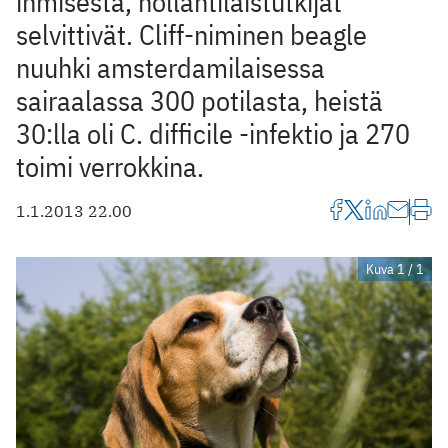
ihmisestä, hollantilaistutkijat
selvittivät. Cliff-niminen beagle
nuuhki amsterdamilaisessa
sairaalassa 300 potilasta, heistä
30:lla oli C. difficile -infektio ja 270
toimi verrokkina.
1.1.2013 22.00
Kuva 1 / 1