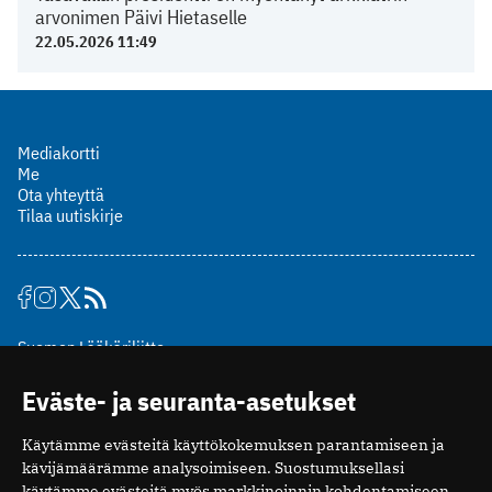
arvonimen Päivi Hietaselle
22.05.2026 11:49
Mediakortti
Me
Ota yhteyttä
Tilaa uutiskirje
Suomen Lääkäriliitto
Mäkelänkatu 2, PL 49
Eväste- ja seuranta-asetukset
00510 Helsinki
puh. (09) 393 091
Käytämme evästeitä käyttökokemuksen parantamiseen ja
toimitus@potilaanlaakarilehti.fi
kävijämäärämme analysoimiseen. Suostumuksellasi
käytämme evästeitä myös markkinoinnin kohdentamiseen.