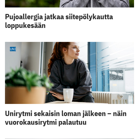
Pujoallergia jatkaa siitepölykautta
loppukesään
UNI
Unirytmi sekaisin loman jälkeen – näin
vuorokausirytmi palautuu