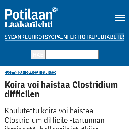
SYDÄN
KEUHKOT
SYÖPÄ
INFEKTIOT
KIPU
DIABETES
A
HAE
CLOSTRIDIUM DIFFICILE -INFEKTIO
Koira voi haistaa Clostridium
difficilen
Koulutettu koira voi haistaa
Clostridium difficile -tartunnan