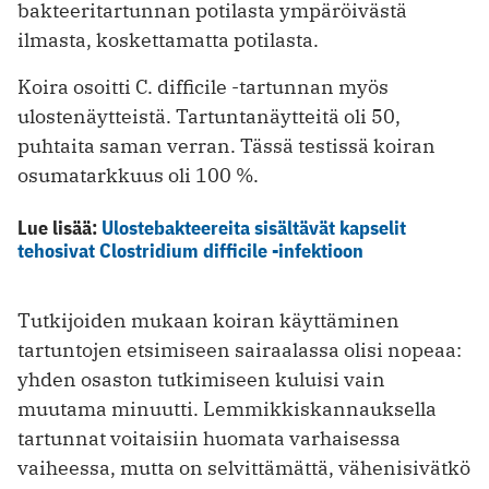
bakteeritartunnan potilasta ympäröivästä
ilmasta, koskettamatta potilasta.
Koira osoitti C. difficile -tartunnan myös
ulostenäytteistä. Tartuntanäytteitä oli 50,
puhtaita saman verran. Tässä testissä koiran
osumatarkkuus oli 100 %.
Lue lisää:
Ulostebakteereita sisältävät kapselit
tehosivat Clostridium difficile -infektioon
Tutkijoiden mukaan koiran käyttäminen
tartuntojen etsimiseen sairaalassa olisi nopeaa:
yhden osaston tutkimiseen kuluisi vain
muutama minuutti. Lemmikkiskannauksella
tartunnat voitaisiin huomata varhaisessa
vaiheessa, mutta on selvittämättä, vähenisivätkö