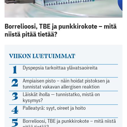
Borrelioosi, TBE ja punkkirokote – mitä
niistä pitää tietää?
VIIKON LUETUIMMAT
1
Dyspepsia tarkoittaa ylävatsaoireita
2
Ampiaisen pisto – näin hoidat pistoksen ja
tunnistat vakavan allergisen reaktion
3
Läiskät iholla — tunnistatko, mistä on
kysymys?
4
Palleatyrä: syyt, oireet ja hoito
5
Borrelioosi, TBE ja punkkirokote – mitä niistä
pitää tietää?