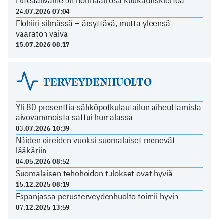
Luteaalivaihe on normaali osa kuukautiskiertoa
24.07.2026 07:04
Elohiiri silmässä – ärsyttävä, mutta yleensä
vaaraton vaiva
15.07.2026 08:17
TERVEYDENHUOLTO
Yli 80 prosenttia sähköpotkulautailun aiheuttamista
aivovammoista sattui humalassa
03.07.2026 10:39
Näiden oireiden vuoksi suomalaiset menevät
lääkäriin
04.05.2026 08:52
Suomalaisen tehohoidon tulokset ovat hyviä
15.12.2025 08:19
Espanjassa perusterveydenhuolto toimii hyvin
07.12.2025 13:59