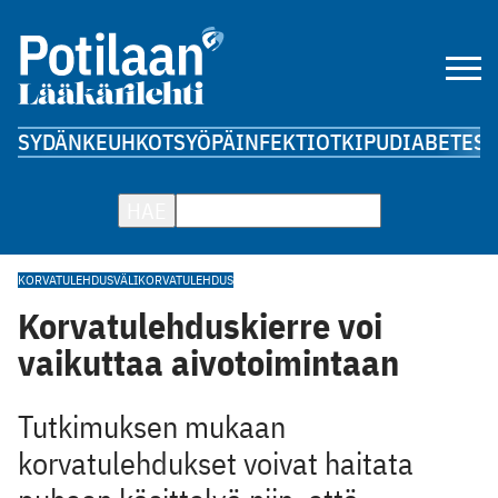
SYDÄN
KEUHKOT
SYÖPÄ
INFEKTIOT
KIPU
DIABETES
A
HAE
KORVATULEHDUS
VÄLIKORVATULEHDUS
Korvatulehduskierre voi
vaikuttaa aivotoimintaan
Tutkimuksen mukaan
korvatulehdukset voivat haitata