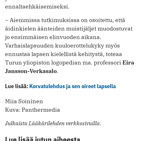
ennaltaehkäisemiseksi.
– Aiemmissa tutkimuksissa on osoitettu, että
äidinkielen äänteiden muistijäljet muodostuvat
jo ensimmäisen elinvuoden aikana.
Varhaislapsuuden kuuloerottelukyky myös
ennustaa lapsen kielellistä kehitystä, toteaa
Turun yliopiston logopedian ma. professori
Eira
Jansson-Verkasalo
.
Lue lisää:
Korvatulehdus ja sen oireet lapsella
Miia Soininen
Kuva: Panthermedia
Julkaistu Lääkärilehden verkkosivuilla.
Lue lisää jutun aiheesta