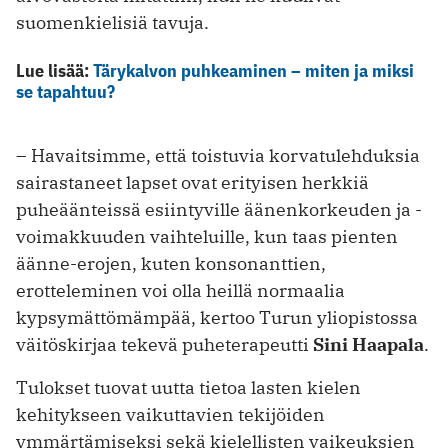
suomenkielisiä tavuja.
Lue lisää:
Tärykalvon puhkeaminen – miten ja miksi
se tapahtuu?
– Havaitsimme, että toistuvia korvatulehduksia
sairastaneet lapset ovat erityisen herkkiä
puheäänteissä esiintyville äänenkorkeuden ja -
voimakkuuden vaihteluille, kun taas pienten
äänne-erojen, kuten konsonanttien,
erotteleminen voi olla heillä normaalia
kypsymättömämpää, kertoo Turun yliopistossa
väitöskirjaa tekevä puheterapeutti
Sini Haapala
.
Tulokset tuovat uutta tietoa lasten kielen
kehitykseen vaikuttavien tekijöiden
ymmärtämiseksi sekä kielellisten vaikeuksien