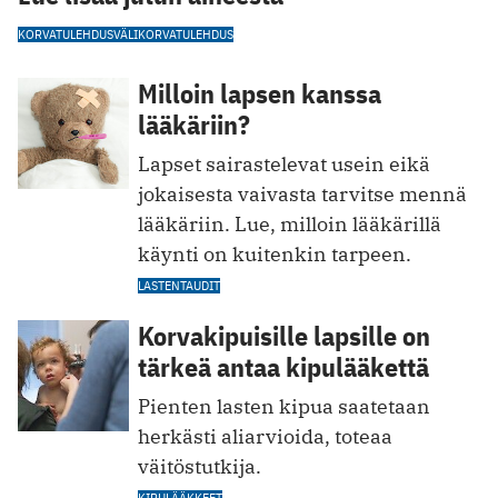
KORVATULEHDUS
VÄLIKORVATULEHDUS
Milloin lapsen kanssa
lääkäriin?
Lapset sairastelevat usein eikä
jokaisesta vaivasta tarvitse mennä
lääkäriin. Lue, milloin lääkärillä
käynti on kuitenkin tarpeen.
LASTENTAUDIT
Korvakipuisille lapsille on
tärkeä antaa kipulääkettä
Pienten lasten kipua saatetaan
herkästi aliarvioida, toteaa
väitöstutkija.
KIPULÄÄKKEET