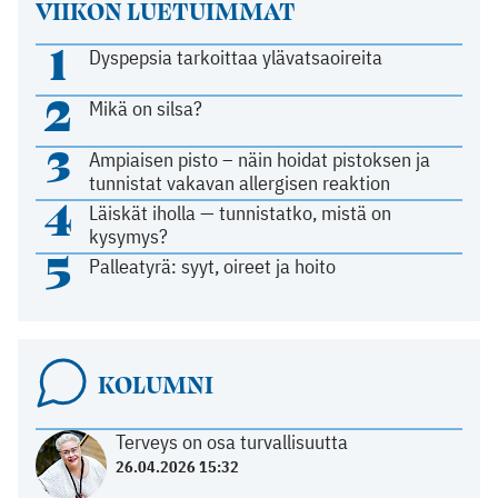
VIIKON LUETUIMMAT
1
Dyspepsia tarkoittaa ylävatsaoireita
2
Mikä on silsa?
3
Ampiaisen pisto – näin hoidat pistoksen ja
tunnistat vakavan allergisen reaktion
4
Läiskät iholla — tunnistatko, mistä on
kysymys?
5
Palleatyrä: syyt, oireet ja hoito
KOLUMNI
Terveys on osa turvallisuutta
26.04.2026 15:32