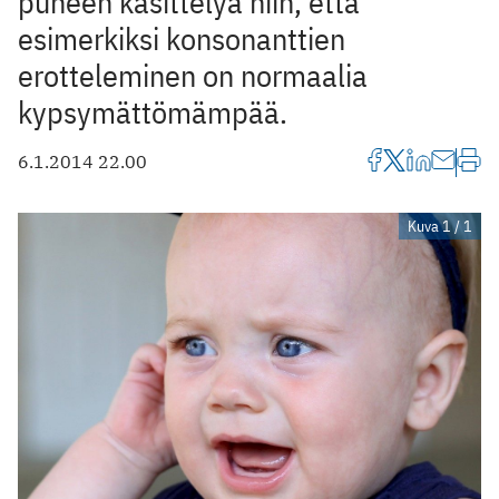
puheen käsittelyä niin, että
esimerkiksi konsonanttien
erotteleminen on normaalia
kypsymättömämpää.
6.1.2014 22.00
Kuva 1 / 1