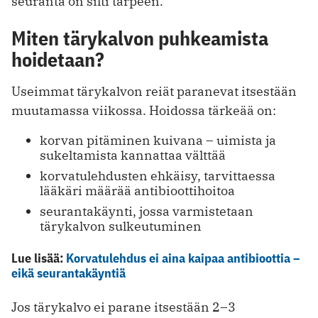
seuranta on silti tarpeen.
Miten tärykalvon puhkeamista
hoidetaan?
Useimmat tärykalvon reiät paranevat itsestään
muutamassa viikossa. Hoidossa tärkeää on:
korvan pitäminen kuivana – uimista ja
sukeltamista kannattaa välttää
korvatulehdusten ehkäisy, tarvittaessa
lääkäri määrää antibioottihoitoa
seurantakäynti, jossa varmistetaan
tärykalvon sulkeutuminen
Lue lisää:
Korvatulehdus ei aina kaipaa antibioottia –
eikä seurantakäyntiä
Jos tärykalvo ei parane itsestään 2–3