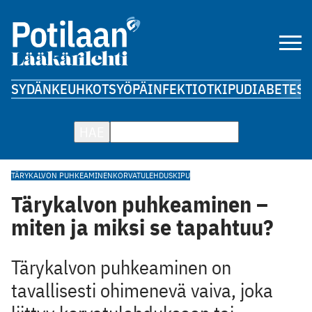
SYDÄN
KEUHKOT
SYÖPÄ
INFEKTIOT
KIPU
DIABETES
A
HAE
TÄRYKALVON PUHKEAMINEN
KORVATULEHDUS
KIPU
Tärykalvon puhkeaminen –
miten ja miksi se tapahtuu?
Tärykalvon puhkeaminen on
tavallisesti ohimenevä vaiva, joka