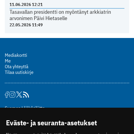
11.06.2026 12:21
Tasavallan presidentti on myöntänyt arkkiatrin
arvonimen Päivi Hietaselle
22.05.2026 11:49
Mediakortti
Me
Ota yhteyttä
Tilaa uutiskirje
Suomen Lääkäriliitto
Mäkelänkatu 2, PL 49
Eväste- ja seuranta-asetukset
00510 Helsinki
puh. (09) 393 091