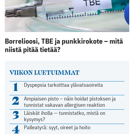
Borrelioosi, TBE ja punkkirokote – mitä
niistä pitää tietää?
VIIKON LUETUIMMAT
1
Dyspepsia tarkoittaa ylävatsaoireita
2
Ampiaisen pisto – näin hoidat pistoksen ja
tunnistat vakavan allergisen reaktion
3
Läiskät iholla — tunnistatko, mistä on
kysymys?
4
Palleatyrä: syyt, oireet ja hoito