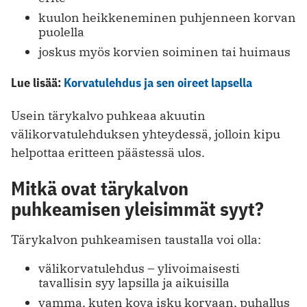
kuulon heikkeneminen puhjenneen korvan
puolella
joskus myös korvien soiminen tai huimaus
Lue lisää:
Korvatulehdus ja sen oireet lapsella
Usein tärykalvo puhkeaa akuutin
välikorvatulehduksen yhteydessä, jolloin kipu
helpottaa eritteen päästessä ulos.
Mitkä ovat tärykalvon
puhkeamisen yleisimmät syyt?
Tärykalvon puhkeamisen taustalla voi olla:
välikorvatulehdus – ylivoimaisesti
tavallisin syy lapsilla ja aikuisilla
vamma, kuten kova isku korvaan, puhallus