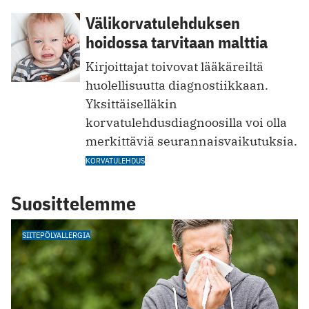
Välikorvatulehduksen
hoidossa tarvitaan malttia
Kirjoittajat toivovat lääkäreiltä
huolellisuutta diagnostiikkaan.
Yksittäiselläkin
korvatulehdusdiagnoosilla voi olla
merkittäviä seurannaisvaikutuksia.
KORVATULEHDUS
Suosittelemme
SIITEPÖLYALLERGIA