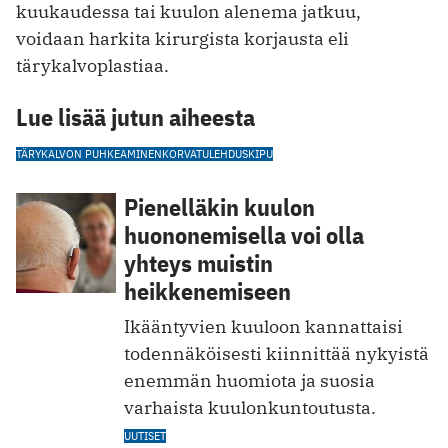
kuukaudessa tai kuulon alenema jatkuu,
voidaan harkita kirurgista korjausta eli
tärykalvoplastiaa.
Lue lisää jutun aiheesta
TÄRYKALVON PUHKEAMINEN
KORVATULEHDUS
KIPU
Pienelläkin kuulon
huononemisella voi olla
yhteys muistin
heikkenemiseen
Ikääntyvien kuuloon kannattaisi
todennäköisesti kiinnittää nykyistä
­enemmän huomiota ja suosia
varhaista kuulonkuntoutusta.
UUTISET