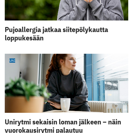
Pujoallergia jatkaa siitepölykautta
loppukesään
UNI
Unirytmi sekaisin loman jälkeen – näin
vuorokausirytmi palautuu