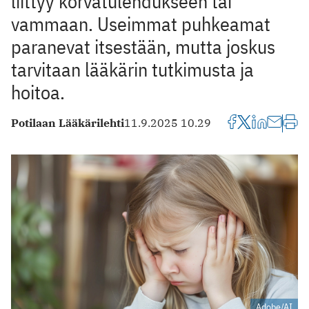
liittyy korvatulehdukseen tai
vammaan. Useimmat puhkeamat
paranevat itsestään, mutta joskus
tarvitaan lääkärin tutkimusta ja
hoitoa.
Potilaan Lääkärilehti
11.9.2025 10.29
Adobe/AI