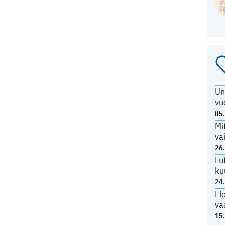
Un
vu
05
Mi
va
26
Lu
ku
24
El
va
15