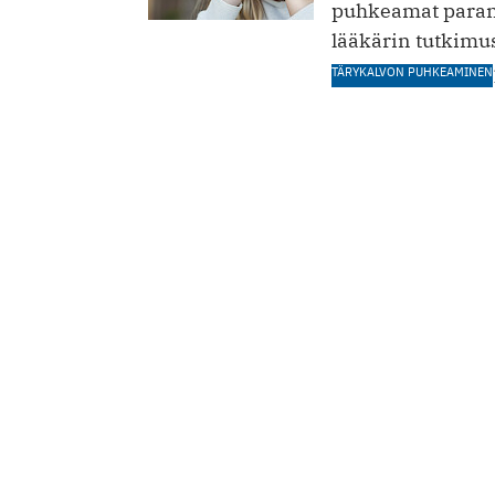
puhkeamat parane
lääkärin tutkimus
TÄRYKALVON PUHKEAMINEN