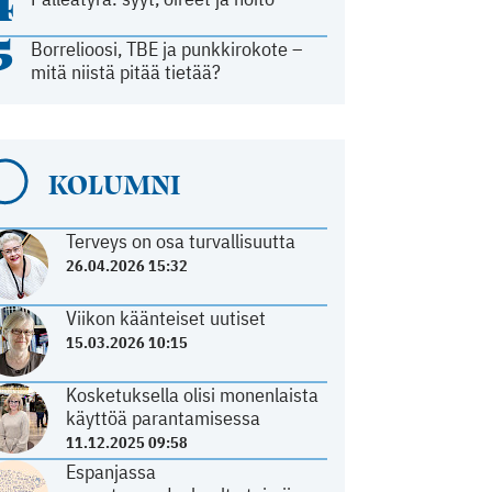
4
5
Borrelioosi, TBE ja punkkirokote –
mitä niistä pitää tietää?
KOLUMNI
Terveys on osa turvallisuutta
26.04.2026 15:32
Viikon käänteiset uutiset
15.03.2026 10:15
Kosketuksella olisi monenlaista
käyttöä parantamisessa
11.12.2025 09:58
Espanjassa