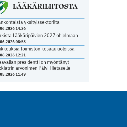
LÄÄKÄRILIITOSTA
ankohtaista yksityissektorilta
.06.2026 14:26
rkista Lääkäripäivien 2027 ohjelmaan
.06.2026 08:58
ikkeuksia toimiston kesäaukioloissa
.06.2026 12:21
savallan presidentti on myöntänyt
kkiatrin arvonimen Päivi Hietaselle
.05.2026 11:49