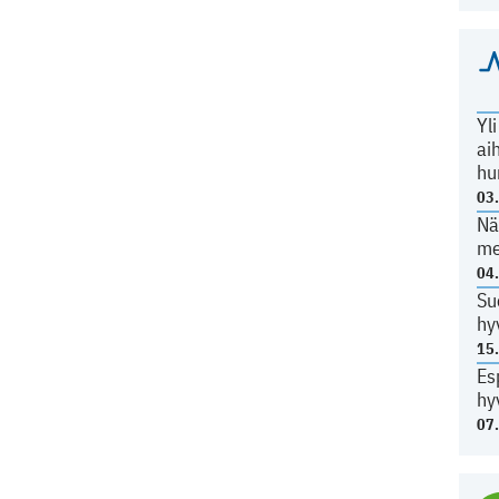
Yl
ai
hu
03
Nä
me
04
Su
hy
15
Es
hy
07