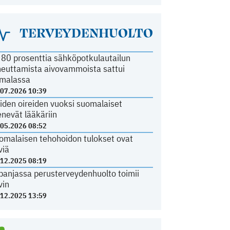
TERVEYDENHUOLTO
i 80 prosenttia sähköpotkulautailun
heuttamista aivovammoista sattui
malassa
.07.2026 10:39
iden oireiden vuoksi suomalaiset
nevät lääkäriin
.05.2026 08:52
omalaisen tehohoidon tulokset ovat
viä
.12.2025 08:19
panjassa perusterveydenhuolto toimii
vin
.12.2025 13:59