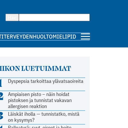
Hae
TI
TERVEYDENHUOLTO
MIELIPIDE
IIKON LUETUIMMAT
1
Dyspepsia tarkoittaa ylävatsaoireita
2
Ampiaisen pisto – näin hoidat
pistoksen ja tunnistat vakavan
allergisen reaktion
3
Läiskät iholla — tunnistatko, mistä
on kysymys?
Palleatyrä: syyt, oireet ja hoito