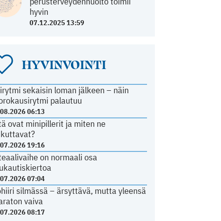
perusterveydenhuolto toimii
hyvin
07.12.2025 13:59
HYVINVOINTI
irytmi sekaisin loman jälkeen – näin
orokausirytmi palautuu
.08.2026 06:13
tä ovat minipillerit ja miten ne
ikuttavat?
.07.2026 19:16
teaalivaihe on normaali osa
ukautiskiertoa
.07.2026 07:04
ohiiri silmässä – ärsyttävä, mutta yleensä
araton vaiva
.07.2026 08:17