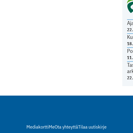
Aj
22
Ku
18
Po
11
Ta
ar
22
Mediakortti
Me
Ota yhteyttä
Tilaa uutiskirje