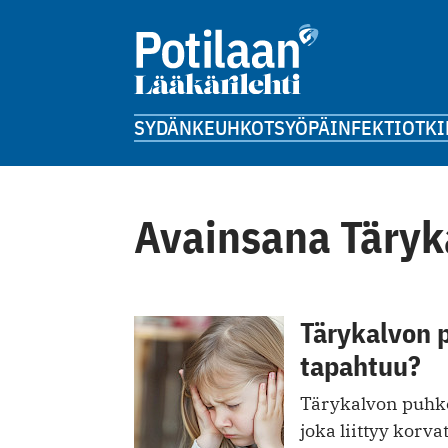
SYDÄN
KEUHKOT
SYÖPÄ
INFEKTIOT
KI
Avainsana Täry
Tärykalvon 
tapahtuu?
Tärykalvon puhke
joka liittyy kor