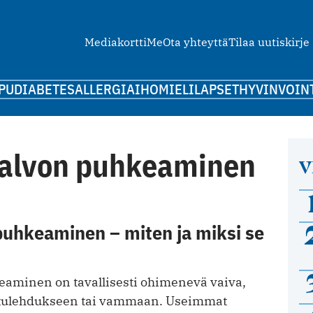
Mediakortti
Me
Ota yhteyttä
Tilaa uutiskirje
PU
DIABETES
ALLERGIA
IHO
MIELI
LAPSET
HYVINVOIN
kalvon puhkeaminen
V
puhkeaminen – miten ja miksi se
aminen on tavallisesti ohimenevä vaiva,
vatulehdukseen tai vammaan. Useimmat