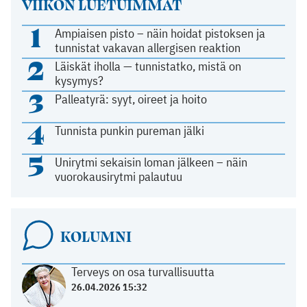
VIIKON LUETUIMMAT
1
Ampiaisen pisto – näin hoidat pistoksen ja
tunnistat vakavan allergisen reaktion
2
Läiskät iholla — tunnistatko, mistä on
kysymys?
3
Palleatyrä: syyt, oireet ja hoito
4
Tunnista punkin pureman jälki
5
Unirytmi sekaisin loman jälkeen – näin
vuorokausirytmi palautuu
KOLUMNI
Terveys on osa turvallisuutta
26.04.2026 15:32