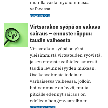
monilla vasta myöhemmässä
vaiheessa.
SUOLISTOSYÖPÄ
Virtsarakon syöpä on vakava
sairaus – ennuste riippuu
taudin vaiheesta
Virtsarakon syöpä on yksi
yleisimmistä virtsateiden syövistä,
ja sen ennuste vaihtelee suuresti
taudin levinneisyyden mukaan.
Osa kasvaimista todetaan
varhaisessa vaiheessa, jolloin
hoitoennuste on hyvä, mutta
pitkälle edennyt sairaus on
edelleen hengenvaarallinen.
VIRTSARAKKOSYÖPÄ