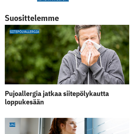
Suosittelemme
SIITEPÖLYALLERGIA
Pujoallergia jatkaa siitepölykautta
loppukesään
UNI