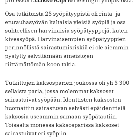
professori
Jaakko Kaprio
Helsingin yliopistosta.
Osa tutkituista 23 syöpätyypistä oli rinta- ja
eturauhasyövän kaltaisia yleisiä syöpiä ja osa
suhteellisen harvinaisia syöpätyyppejä, kuten
kivessyöpä. Harvinaisempien syöpätyyppien
perinnöllistä sairastumisriskiä ei ole aiemmin
pystytty selvittämään aineistojen
riittämättömän koon takia.
Tutkittujen kaksosparien joukossa oli yli 3 300
sellaista paria, jossa molemmat kaksoset
sairastuivat syöpään. Identtisten kaksosten
huomattiin sairastuvan selvästi epäidenttisiä
kaksosia useammin samaan syöpätautiin.
Toisaalta monessa kaksosparissa kaksoset
sairastuivat eri syöpiin.