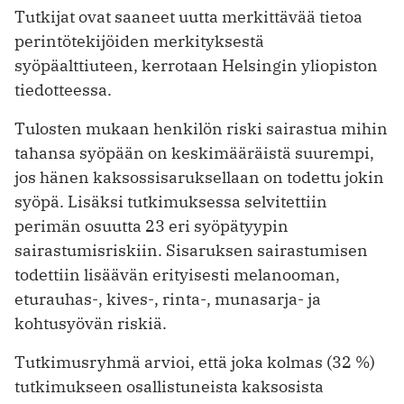
Tutkijat ovat saaneet uutta merkittävää tietoa
perintötekijöiden merkityksestä
syöpäalttiuteen, kerrotaan Helsingin yliopiston
tiedotteessa.
Tulosten mukaan henkilön riski sairastua mihin
tahansa syöpään on keskimääräistä suurempi,
jos hänen kaksossisaruksellaan on todettu jokin
syöpä. Lisäksi tutkimuksessa selvitettiin
perimän osuutta 23 eri syöpätyypin
sairastumisriskiin. Sisaruksen sairastumisen
todettiin lisäävän erityisesti melanooman,
eturauhas-, kives-, rinta-, munasarja- ja
kohtusyövän riskiä.
Tutkimusryhmä arvioi, että joka kolmas (32 %)
tutkimukseen osallistuneista kaksosista