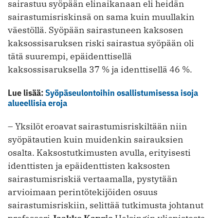
sairastuu syöpään elinaikanaan eli heidän
sairastumisriskinsä on sama kuin muullakin
väestöllä. Syöpään sairastuneen kaksosen
kaksossisaruksen riski sairastua syöpään oli
tätä suurempi, epäidenttisellä
kaksossisaruksella 37 % ja identtisellä 46 %.
Lue lisää:
Syöpäseulontoihin osallistumisessa isoja
alueellisia eroja
– Yksilöt eroavat sairastumisriskiltään niin
syöpätautien kuin muidenkin sairauksien
osalta. Kaksostutkimusten avulla, erityisesti
identtisten ja epäidenttisten kaksosten
sairastumisriskiä vertaamalla, pystytään
arvioimaan perintötekijöiden osuus
sairastumisriskiin, selittää tutkimusta johtanut