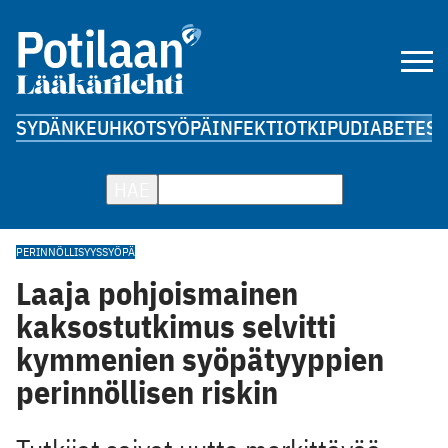
SYDÄN
KEUHKOT
SYÖPÄ
INFEKTIOT
KIPU
DIABETES
A
HAE
PERINNÖLLISYYS
SYÖPÄ
Laaja pohjoismainen
kaksostutkimus selvitti
kymmenien syöpätyyppien
perinnöllisen riskin