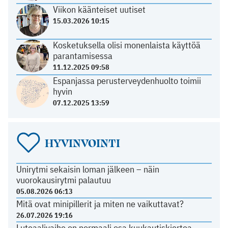
Viikon käänteiset uutiset
15.03.2026 10:15
Kosketuksella olisi monenlaista käyttöä
parantamisessa
11.12.2025 09:58
Espanjassa perusterveydenhuolto toimii
hyvin
07.12.2025 13:59
HYVINVOINTI
Unirytmi sekaisin loman jälkeen – näin
vuorokausirytmi palautuu
05.08.2026 06:13
Mitä ovat minipillerit ja miten ne vaikuttavat?
26.07.2026 19:16
Luteaalivaihe on normaali osa kuukautiskiertoa