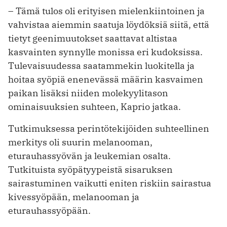
– Tämä tulos oli erityisen mielenkiintoinen ja
vahvistaa aiemmin saatuja löydöksiä siitä, että
tietyt geenimuutokset saattavat altistaa
kasvainten synnylle monissa eri kudoksissa.
Tulevaisuudessa saatammekin luokitella ja
hoitaa syöpiä enenevässä määrin kasvaimen
paikan lisäksi niiden molekyylitason
ominaisuuksien suhteen, Kaprio jatkaa.
Tutkimuksessa perintötekijöiden suhteellinen
merkitys oli suurin melanooman,
eturauhassyövän ja leukemian osalta.
Tutkituista syöpätyypeistä sisaruksen
sairastuminen vaikutti eniten riskiin sairastua
kivessyöpään, melanooman ja
eturauhassyöpään.