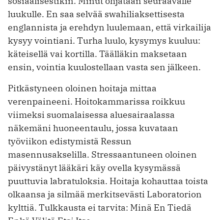
sosiaalisestikin. Minut ohjataan seuraavalle
luukulle. En saa selvää swahiliaksettisesta
englannista ja erehdyn luulemaan, että virkailija
kysyy vointiani. Turha luulo, kysymys kuuluu:
käteisellä vai kortilla. Täälläkin maksetaan
ensin, vointia kuulostellaan vasta sen jälkeen.
Pitkästyneen oloinen hoitaja mittaa
verenpaineeni. Hoitokammarissa roikkuu
viimeksi suomalaisessa aluesairaalassa
näkemäni huoneentaulu, jossa kuvataan
työviikon edistymistä Ressun
masennusakselilla. Stressaantuneen oloinen
päivystänyt lääkäri käy ovella kysymässä
puuttuvia labratuloksia. Hoitaja kohauttaa toista
olkaansa ja silmää merkitsevästi Laboratorion
kylttiä. Tulkkausta ei tarvita: Minä En Tiedä