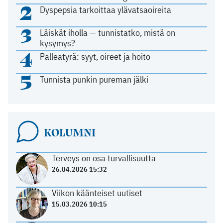
2
Dyspepsia tarkoittaa ylävatsaoireita
3
Läiskät iholla — tunnistatko, mistä on
kysymys?
4
Palleatyrä: syyt, oireet ja hoito
5
Tunnista punkin pureman jälki
KOLUMNI
Terveys on osa turvallisuutta
26.04.2026 15:32
Viikon käänteiset uutiset
15.03.2026 10:15