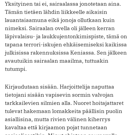
Yksityinen tai ei, sairaalassa jonotetaan aina.
Tämän tietäen lähdin liikkeelle aikaisin
lauantaiaamuna eikä jonoja ollutkaan kuin
nimeksi. Sairaalan ovella oli jälleen kerran
läpivalaisu- ja laukkujentonkimispiste, tämä on
tapana terrori-iskujen ehkäisemiseksi kaikissa
julkisissa rakennuksissa Keniassa. Sen jälkeen
avautuikin sairaalan maailma, tuttuakin
tutumpi.
Kirjaudutaan sisään. Harjoittelija naputtaa
tietojani sisään vapisevin sormin valvojan
tarkkailevien silmien alla. Nuoret hoitajattaret
tulevat hakemaan lomakkeita päällisin puolin
asiallisina, mutta rivien välinen kiherrys
kavaltaa että kirjaamon pojat tunnetaan