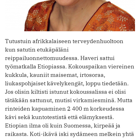
Tutustuin afrikkalaiseen terveydenhuoltoon
kun satutin etukäpäläni
reippailuonnettomuudessa. Haveri sattui
työmatkalla Etiopiassa. Kokouspaikan viereinen
kukkula, kauniit maisemat, irtosoraa,
liukaspohjaiset kävelykengät, loppu tiedetään.
Jos olisin kiltisti istunut kokoussalissa ei olisi
tätäkään sattunut, mutisi virkamiesminä. Mutta
rinteiden kapuaminen 2 400 m korkeudessa
kävi sekä kuntotestistä että elämyksestä.
Etiopian ilma oli kuin Suomessa, kirpeää ja
raikasta. Koti-ikävä iski sydämeen melkein yhtä