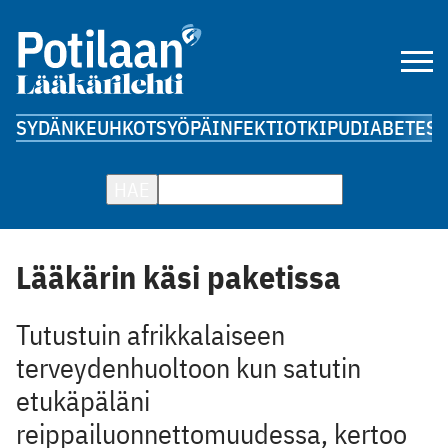
SYDÄN
KEUHKOT
SYÖPÄ
INFEKTIOT
KIPU
DIABETES
A
HAE
Lääkärin käsi paketissa
Tutustuin afrikkalaiseen
terveydenhuoltoon kun satutin
etukäpäläni
reippailuonnettomuudessa, kertoo