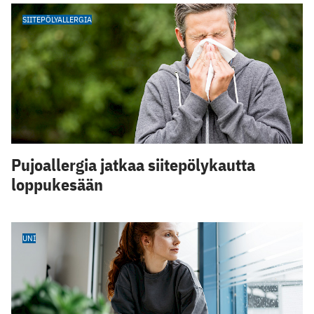
SIITEPÖLYALLERGIA
Pujoallergia jatkaa siitepölykautta
loppukesään
UNI