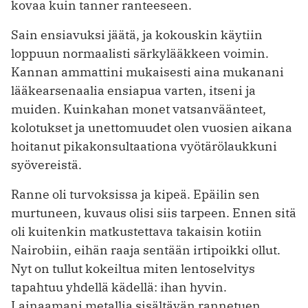
kovaa kuin tanner ranteeseen.
Sain ensiavuksi jäätä, ja kokouskin käytiin
loppuun normaalisti särkylääkkeen voimin.
Kannan ammattini mukaisesti aina mukanani
lääkearsenaalia ensiapua varten, itseni ja
muiden. Kuinkahan monet vatsanväänteet,
kolotukset ja unettomuudet olen vuosien aikana
hoitanut pikakonsultaationa vyötärölaukkuni
syövereistä.
Ranne oli turvoksissa ja kipeä. Epäilin sen
murtuneen, kuvaus olisi siis tarpeen. Ennen sitä
oli kuitenkin matkustettava takaisin kotiin
Nairobiin, eihän raaja sentään irtipoikki ollut.
Nyt on tullut kokeiltua miten lentoselvitys
tapahtuu yhdellä kädellä: ihan hyvin.
Lainaamani metallia sisältävän rannetuen