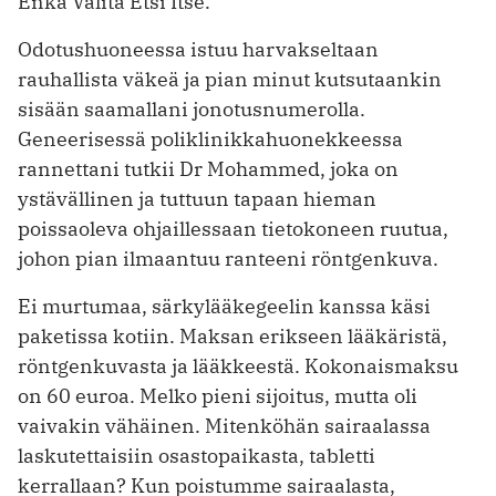
Enkä Välitä Etsi Itse.
Odotushuoneessa istuu harvakseltaan
rauhallista väkeä ja pian minut kutsutaankin
sisään saamallani jonotusnumerolla.
Geneerisessä poliklinikkahuonekkeessa
rannettani tutkii Dr Mohammed, joka on
ystävällinen ja tuttuun tapaan hieman
poissaoleva ohjaillessaan tietokoneen ruutua,
johon pian ilmaantuu ranteeni röntgenkuva.
Ei murtumaa, särkylääkegeelin kanssa käsi
paketissa kotiin. Maksan erikseen lääkäristä,
röntgenkuvasta ja lääkkeestä. Kokonaismaksu
on 60 euroa. Melko pieni sijoitus, mutta oli
vaivakin vähäinen. Mitenköhän sairaalassa
laskutettaisiin osastopaikasta, tabletti
kerrallaan? Kun poistumme sairaalasta,