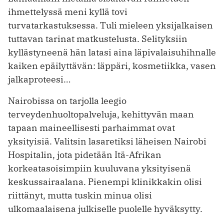
ihmettelyssä meni kyllä tovi
turvatarkastuksessa. Tuli mieleen yksijalkaisen
tuttavan tarinat matkustelusta. Selityksiin
kyllästyneenä hän latasi aina läpivalaisuhihnalle
kaiken epäilyttävän: läppäri, kosmetiikka, vasen
jalkaproteesi…
Nairobissa on tarjolla leegio
terveydenhuoltopalveluja, kehittyvän maan
tapaan maineellisesti parhaimmat ovat
yksityisiä. Valitsin lasaretiksi läheisen Nairobi
Hospitalin, jota pidetään Itä-Afrikan
korkeatasoisimpiin kuuluvana yksityisenä
keskussairaalana. Pienempi klinikkakin olisi
riittänyt, mutta tuskin minua olisi
ulkomaalaisena julkiselle puolelle hyväksytty.