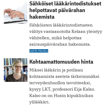
Sähköiset lääkärintodistukset
helpottavat päivärahan
hakemista
Sähköisten lääkärintodistusten
välitys vastaanotolta Kelaan yleistyy
vähitellen, mikä helpottaa
sairauspäivärahan hakemista.
KANTA-PALVELU
Kohtaamattomuuden hinta
Miksei lääkärin ja potilaan
kohtaamista aseteta tärkeimmäksi
terveydenhuollon tavoitteeksi,
kysyy LKT, professori Eija Kalso.
Kalso on on Husin kipuklinikan
ylilääkäri.