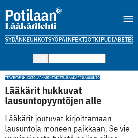
SYDÄN
KEUHKOT
SYÖPÄ
INFEKTIOT
KIPU
DIABETES
A
HAE
TERVEYDENHUOLTO
LÄÄKÄRINTODISTUS
LÄÄKÄRINLAUSUNTO
Lääkärit hukkuvat
lausuntopyyntöjen alle
Lääkärit joutuvat kirjoittamaan
lausuntoja moneen paikkaan. Se vie