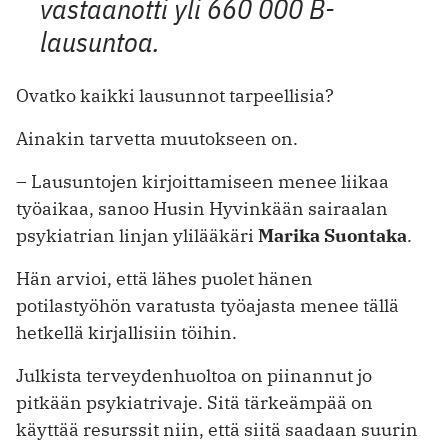
vastaanotti yli 660 000 B-
lausuntoa.
Ovatko kaikki lausunnot tarpeellisia?
Ainakin tarvetta muutokseen on.
– Lausuntojen kirjoittamiseen menee liikaa
työaikaa, sanoo Husin Hyvinkään sairaalan
psykiatrian linjan ylilääkäri
Marika Suontaka
.
Hän arvioi, että lähes puolet hänen
potilastyöhön varatusta työajasta menee tällä
hetkellä kirjallisiin töihin.
Julkista terveydenhuoltoa on piinannut jo
pitkään psykiatrivaje. Sitä tärkeämpää on
käyttää resurssit niin, että siitä saadaan suurin