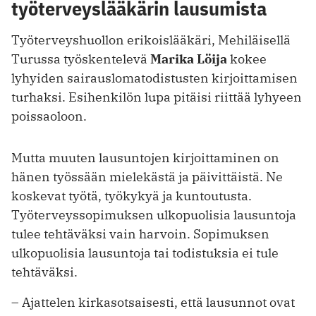
työterveyslääkärin lausumista
Työterveyshuollon erikoislääkäri, Mehiläisellä
Turussa työskentelevä
Marika Löija
kokee
lyhyiden sairauslomatodistusten kirjoittamisen
turhaksi. Esihenkilön lupa pitäisi riittää lyhyeen
poissaoloon.
Mutta muuten lausuntojen kirjoittaminen on
hänen työssään mielekästä ja päivittäistä. Ne
koskevat työtä, työkykyä ja kuntoutusta.
Työterveyssopimuksen ulkopuolisia lausuntoja
tulee tehtäväksi vain harvoin. Sopimuksen
ulkopuolisia lausuntoja tai todistuksia ei tule
tehtäväksi.
– Ajattelen kirkasotsaisesti, että lausunnot ovat