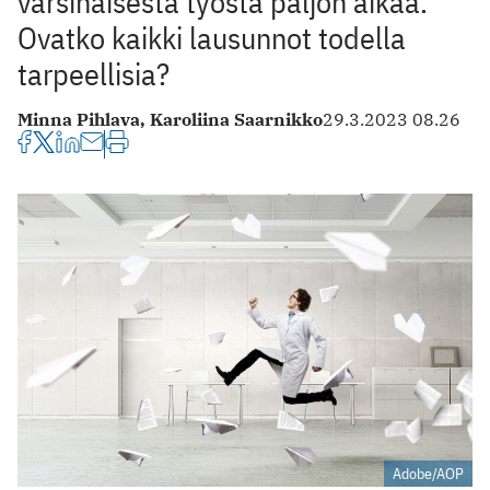
varsinaisesta työstä paljon aikaa.
Ovatko kaikki lausunnot todella
tarpeellisia?
Minna Pihlava,
Karoliina Saarnikko
29.3.2023 08.26
Adobe/AOP