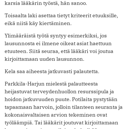
karsia lääkärin työstä, hän sanoo.
Toisaalta laki asettaa tietyt kriteerit etuuksille,
eikä niitä käy kiertäminen.
Ylimääräistä työtä syntyy esimerkiksi, jos
lausunnosta ei ilmene oikeat asiat haettuun
etuuteen. Siitä seuraa, että lääkäri voi joutua
kirjoittamaan uuden lausunnon.
Kela saa aiheesta jatkuvasti palautetta.
Parkkila-Harjun mielestä palautteesta
heijastuvat terveydenhuollon resurssipula ja
hoidon jatkuvuuden puute. Potilaita pystytään
tapaamaan harvoin, jolloin tilanteen seuranta ja
kokonaisvaltaisen arvion tekeminen ovat
työläämpiä. Tai lääkärit joutuvat kirjoittamaan