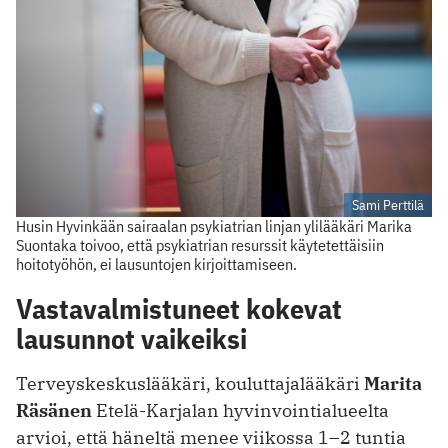
Sami Perttilä
Husin Hyvinkään sairaalan psykiatrian linjan ylilääkäri Marika
Suontaka toivoo, että psykiatrian resurssit käytetettäisiin
hoitotyöhön, ei lausuntojen kirjoittamiseen.
Vastavalmistuneet kokevat
lausunnot vaikeiksi
Terveyskeskuslääkäri, kouluttajalääkäri
Marita
Räsänen
Etelä-Karjalan hyvinvointialueelta
arvioi, että häneltä menee viikossa 1–2 tuntia