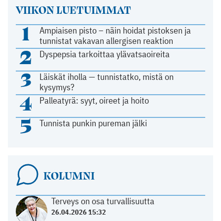
VIIKON LUETUIMMAT
1
Ampiaisen pisto – näin hoidat pistoksen ja
tunnistat vakavan allergisen reaktion
2
Dyspepsia tarkoittaa ylävatsaoireita
3
Läiskät iholla — tunnistatko, mistä on
kysymys?
4
Palleatyrä: syyt, oireet ja hoito
5
Tunnista punkin pureman jälki
KOLUMNI
Terveys on osa turvallisuutta
26.04.2026 15:32