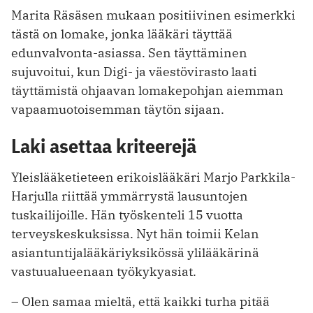
Marita Räsäsen mukaan positiivinen esimerkki
tästä on lomake, jonka lääkäri täyttää
edunvalvonta-asiassa. Sen täyttäminen
sujuvoitui, kun Digi- ja väestövirasto laati
täyttämistä ohjaavan lomakepohjan aiemman
vapaamuotoisemman täytön sijaan.
Laki asettaa kriteerejä
Yleislääketieteen erikoislääkäri Marjo Parkkila-
Harjulla riittää ymmärrystä lausuntojen
tuskailijoille. Hän työskenteli 15 vuotta
terveyskeskuksissa. Nyt hän toimii Kelan
asiantuntijalääkäriyksikössä ylilääkärinä
vastuualueenaan työkykyasiat.
– Olen samaa mieltä, että kaikki turha pitää