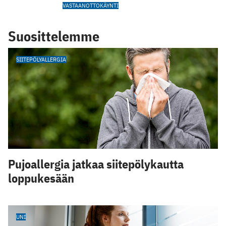
VASTAANOTTOKÄYNTI
Suosittelemme
SIITEPÖLYALLERGIA
Pujoallergia jatkaa siitepölykautta
loppukesään
UNI