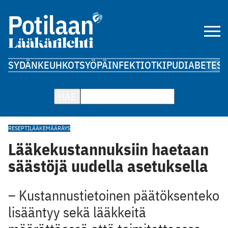
SYDÄN
KEUHKOT
SYÖPÄ
INFEKTIOT
KIPU
DIABETES
A
HAE
RESEPTI
LÄÄKEMÄÄRÄYS
Lääkekustannuksiin haetaan
säästöjä uudella asetuksella
– Kustannustietoinen päätöksenteko
lisääntyy sekä lääkkeitä