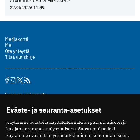
arvonimen Päivi Hietaselle
22.05.2026 11:49
Mediakortti
Me
Ota yhteyttä
Tilaa uutiskirje
Suomen Lääkäriliitto
Mäkelänkatu 2, PL 49
Eväste- ja seuranta-asetukset
00510 Helsinki
puh. (09) 393 091
Käytämme evästeitä käyttökokemuksen parantamiseen ja
toimitus@potilaanlaakarilehti.fi
kävijämäärämme analysoimiseen. Suostumuksellasi
käytämme evästeitä myös markkinoinnin kohdentamiseen.
ISSN 2323-9476