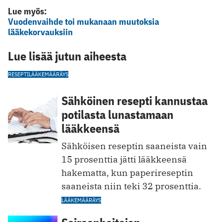
Lue myös:
Vuodenvaihde toi mukanaan muutoksia
lääkekorvauksiin
Lue lisää jutun aiheesta
RESEPTI
LÄÄKEMÄÄRÄYS
Sähköinen resepti kannustaa
potilasta lunastamaan
lääkkeensä
Sähköisen reseptin saaneista vain
15 prosenttia jätti lääkkeensä
hakematta, kun paperireseptin
saaneista niin teki 32 prosenttia.
LÄÄKEMÄÄRÄYS