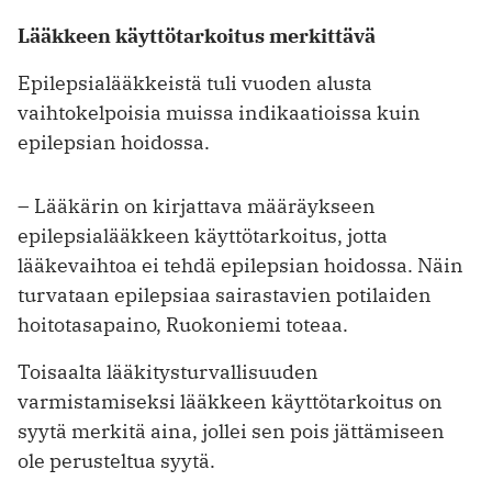
Lääkkeen käyttötarkoitus merkittävä
Epilepsialääkkeistä tuli vuoden alusta
vaihtokelpoisia muissa indikaatioissa kuin
epilepsian hoidossa.
– Lääkärin on kirjattava määräykseen
epilepsialääkkeen käyttötarkoitus, jotta
lääkevaihtoa ei tehdä epilepsian hoidossa. Näin
turvataan epilepsiaa sairasta­vien potilaiden
hoitotasapaino, Ruokoniemi toteaa.
Toisaalta lääkitysturvallisuuden
varmistamiseksi lääkkeen käyttötarkoitus on
syytä merkitä aina, jollei sen pois jättämiseen
ole perusteltua syytä.