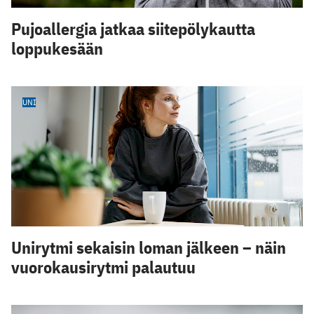
Pujoallergia jatkaa siitepölykautta
loppukesään
UNI
Unirytmi sekaisin loman jälkeen – näin
vuorokausirytmi palautuu