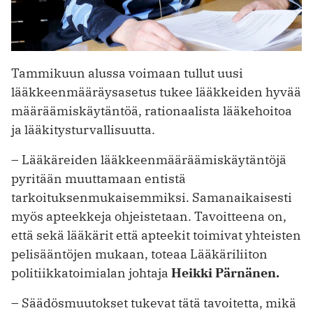
Tammikuun alussa voimaan tullut uusi
lääkkeenmääräysasetus tukee lääkkeiden hyvää
määräämiskäytäntöä, rationaalista lääkehoitoa
ja lääkitysturvallisuutta.
– Lääkäreiden lääkkeenmääräämiskäytäntöjä
pyritään muuttamaan entistä
tarkoituksenmukaisemmiksi. Samanaikaisesti
myös apteekkeja ohjeistetaan. Tavoitteena on,
että sekä lääkärit että apteekit toimivat yhteisten
pelisääntöjen mukaan, toteaa Lääkäriliiton
politiikkatoimialan johtaja
Heikki Pärnänen.
– Säädösmuutokset tukevat tätä tavoitetta, mikä