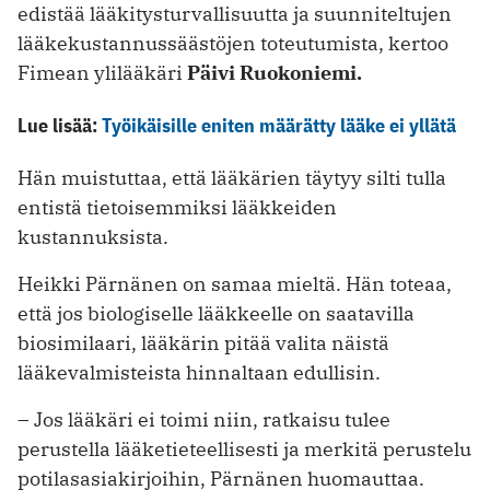
edistää lääkitysturvallisuutta ja suunniteltujen
lääkekustannussäästöjen toteutumista, kertoo
Fimean ylilääkäri
Päivi Ruokoniemi.
Lue lisää:
Työikäisille eniten määrätty lääke ei yllätä
Hän muistuttaa, että lääkärien täytyy silti tulla
entistä tietoisemmiksi lääkkeiden
kustannuksista.
Heikki Pärnänen on samaa mieltä. Hän toteaa,
että jos biologiselle lääkkeelle on saatavilla
biosimilaari, lääkärin pitää valita näistä
lääkevalmisteista hinnaltaan edullisin.
– Jos lääkäri ei toimi niin, ratkaisu tulee
perustella lääketieteellisesti ja merkitä perustelu
potilasasiakirjoihin, Pärnänen huomauttaa.