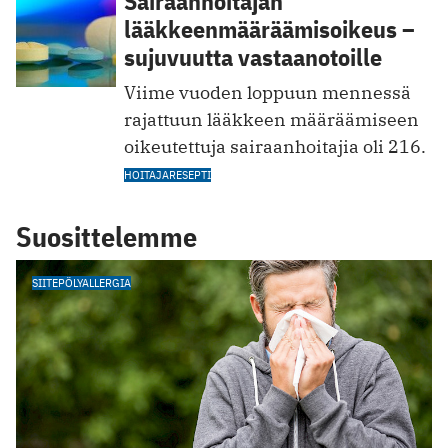
Sairaanhoitajan
lääkkeenmääräämisoikeus –
sujuvuutta vastaanotoille
Viime vuoden loppuun mennessä
rajattuun lääkkeen määräämiseen
oikeutettuja sairaanhoitajia oli 216.
HOITAJARESEPTI
Suosittelemme
SIITEPÖLYALLERGIA