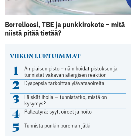
Borrelioosi, TBE ja punkkirokote – mitä
niistä pitää tietää?
VIIKON LUETUIMMAT
1
Ampiaisen pisto – näin hoidat pistoksen ja
tunnistat vakavan allergisen reaktion
2
Dyspepsia tarkoittaa ylävatsaoireita
3
Läiskät iholla — tunnistatko, mistä on
kysymys?
4
Palleatyrä: syyt, oireet ja hoito
5
Tunnista punkin pureman jälki