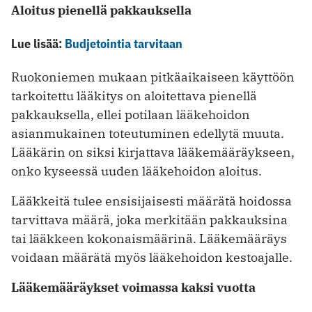
Aloitus pienellä pakkauksella
Lue lisää:
Budjetointia tarvitaan
Ruokoniemen mukaan pitkäaikaiseen käyttöön
tarkoitettu lääkitys on aloitet­tava pienellä
pakkauksella, ellei potilaan lääkehoidon
asianmukainen toteutu­minen edellytä muuta.
Lääkärin on siksi kirjattava lääkemääräykseen,
onko ­kyseessä uuden lääkehoidon aloitus.
Lääkkeitä tulee ensisijaisesti määrätä hoidossa
tarvittava määrä, joka merkitään pakkauksina
tai lääkkeen kokonaismäärinä. Lääkemääräys
voidaan määrätä myös lääkehoidon kestoajalle.
Lääkemääräykset voimassa kaksi vuotta