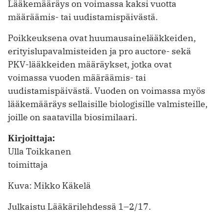
Lääkemääräys on voimassa kaksi vuotta
määräämis- tai uudistamispäivästä.
Poikkeuksena ovat huumausaine­lääkkeiden,
erityislupavalmisteiden ja pro auctore- sekä
PKV-lääkkeiden määräykset, jotka ovat
voimassa vuoden määräämis- tai
uudistamispäivästä. Vuoden on voimassa myös
lääkemääräys sellaisille biologisille valmisteille,
joille on saatavilla biosimilaari.
Kirjoittaja:
Ulla Toikkanen
toimittaja
Kuva: Mikko Käkelä
Julkaistu Lääkärilehdessä 1–2/17.