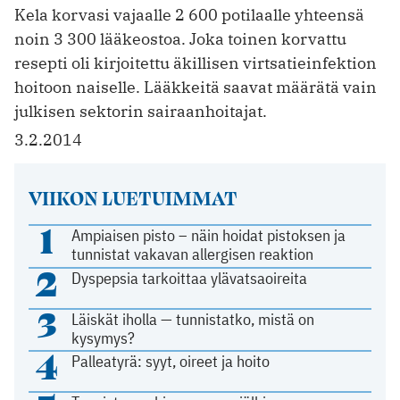
Kela korvasi vajaalle 2 600 potilaalle yhteensä
noin 3 300 lääkeostoa. Joka toinen korvattu
resepti oli kirjoitettu äkillisen virtsatieinfektion
hoitoon naiselle. Lääkkeitä saavat määrätä vain
julkisen sektorin sairaanhoitajat.
3.2.2014
VIIKON LUETUIMMAT
1
Ampiaisen pisto – näin hoidat pistoksen ja
tunnistat vakavan allergisen reaktion
2
Dyspepsia tarkoittaa ylävatsaoireita
3
Läiskät iholla — tunnistatko, mistä on
kysymys?
4
Palleatyrä: syyt, oireet ja hoito