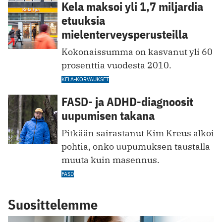
Kela maksoi yli 1,7 miljardia
etuuksia
mielenterveysperusteilla
Kokonaissumma on kasvanut yli 60
prosenttia vuodesta 2010.
KELA-KORVAUKSET
FASD- ja ADHD-diagnoosit
uupumis en takana
Pitkään sairastanut Kim Kreus alkoi
pohtia, onko uupumuksen taustalla
muuta kuin masennus.
FASD
Suosittelemme