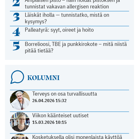
2
tunnistat vakavan allergisen reaktion
3
Läiskät iholla — tunnistatko, mistä on
kysymys?
4
Palleatyrä: syyt, oireet ja hoito
5
Borrelioosi, TBE ja punkkirokote – mitä niistä
pitää tietää?
KOLUMNI
Terveys on osa turvallisuutta
26.04.2026 15:32
Viikon käänteiset uutiset
15.03.2026 10:15
Kosketuksella olisi monenlaista käyttöä