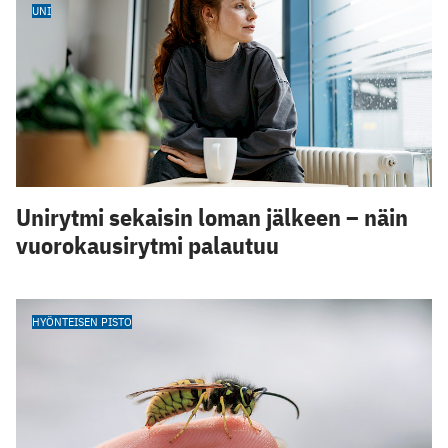
UNI
Unirytmi sekaisin loman jälkeen – näin
vuorokausirytmi palautuu
HYÖNTEISEN PISTO