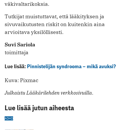
väkivaltarikoksia.
Tutkijat muistuttavat, että lääkityksen ja
sivuvaikutusten riskit on kuitenkin aina
arvioitava yksilöllisesti.
Suvi Sariola
toimittaja
Lue lisää:
Pinnistelijän syndrooma – mikä avuksi?
Kuva: Pixmac
Julkaistu Lääkärilehden verkkosivuilla.
Lue lisää jutun aiheesta
ADHD