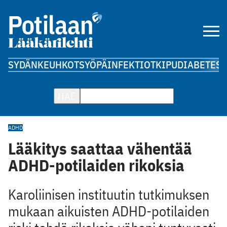
SYDÄN
KEUHKOT
SYÖPÄ
INFEKTIOT
KIPU
DIABETES
A
HAE
ADHD
Lääkitys saattaa vähentää
ADHD-potilaiden rikoksia
Karoliinisen instituutin tutkimuksen
mukaan aikuisten ADHD-potilaiden