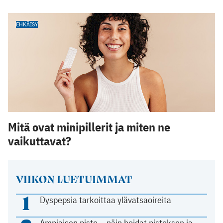
EHKÄISY
Mitä ovat minipillerit ja miten ne
vaikuttavat?
VIIKON LUETUIMMAT
1
Dyspepsia tarkoittaa ylävatsaoireita
Ampiaisen pisto – näin hoidat pistoksen ja