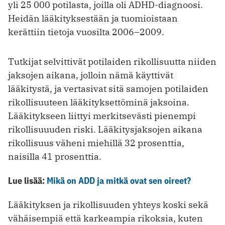
yli 25 000 potilasta, joilla oli ADHD-diagnoosi.
Heidän lääkityksestään ja tuomioistaan
kerättiin tietoja vuosilta 2006–2009.
Tutkijat selvittivät potilaiden rikollisuutta niiden
jaksojen aikana, jolloin nämä käyttivät
lääkitystä, ja vertasivat sitä samojen potilaiden
rikollisuuteen lääkityksettöminä jaksoina.
Lääkitykseen liittyi merkitsevästi pienempi
rikollisuuuden riski. Lääkitysjaksojen aikana
rikollisuus väheni miehillä 32 prosenttia,
naisilla 41 prosenttia.
Lue lisää:
Mikä on ADD ja mitkä ovat sen oireet?
Lääkityksen ja rikollisuuden yhteys koski sekä
vähäisempiä että karkeampia rikoksia, kuten