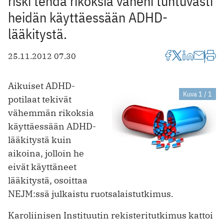
riski tehdä rikoksia väheni tuntuvasti
heidän käyttäessään ADHD-
lääkitystä.
25.11.2012 07.30
Aikuiset ADHD-
Kuva 1 / 1
potilaat tekivät
vähemmän rikoksia
käyttäessään ADHD-
lääkitystä kuin
aikoina, jolloin he
eivät käyttäneet
lääkitystä, osoittaa
NEJM:ssä julkaistu ruotsalaistutkimus.
Karoliinisen Instituutin rekisteritutkimus kattoi