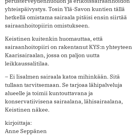
perusterveydenhuollon ja erikoissairaanhoidon
yhteispäivystys. Tosin Ylä-Savon kuntien tällä
hetkellä omistama sairaala pitäisi ensin siirtää
sairaanhoitopiirin omistukseen.
Keistinen kuitenkin huomauttaa, että
sairaanhoitopiiri on rakentanut KYS:n yhteyteen
Kaarisairaalan, jossa on paljon uutta
leikkaussali­tilaa.
– Ei Iisalmen sairaala katoa mihinkään. Sitä
tullaan tarvitsemaan. Se tarjoaa lähipalveluja
alueelle ja toimii kuntouttavana ja
konservatiivisena sairaalana, lähisairaalana,
Keistinen näkee.
kirjoittaja:
Anne Seppänen