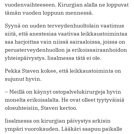
vuodenvaihteeseen. Kirurgian alalla ne loppuvat
tämän vuoden loppuun mennessä.
Syynä on uuden terveydenhuoltolain vaatimus
siitä, että anestesiaa vaativaa leikkaustoimintaa
saa harjoittaa vain niissä sairaaloissa, joissa on
perusterveydenhuollon ja erikoissairaanhoidon
yhteispäivystys. Iisalmessa tätä ei ole.
Pekka Staven kokee, että leikkaustoiminta on
sujunut hyvin.
– Meillä on käynyt ostopalvelukirurgeja hyvin
monelta erikoisalalta. He ovat olleet tyytyväisiä
olosuhteisiin, Staven kertoo.
Iisalmessa on kirurgian päivystys arkisin
ympäri vuorokauden. Lääkäri saapuu paikalle