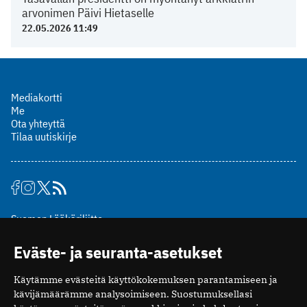
arvonimen Päivi Hietaselle
22.05.2026 11:49
Mediakortti
Me
Ota yhteyttä
Tilaa uutiskirje
Suomen Lääkäriliitto
Mäkelänkatu 2, PL 49
Eväste- ja seuranta-asetukset
00510 Helsinki
puh. (09) 393 091
Käytämme evästeitä käyttökokemuksen parantamiseen ja
toimitus@potilaanlaakarilehti.fi
kävijämäärämme analysoimiseen. Suostumuksellasi