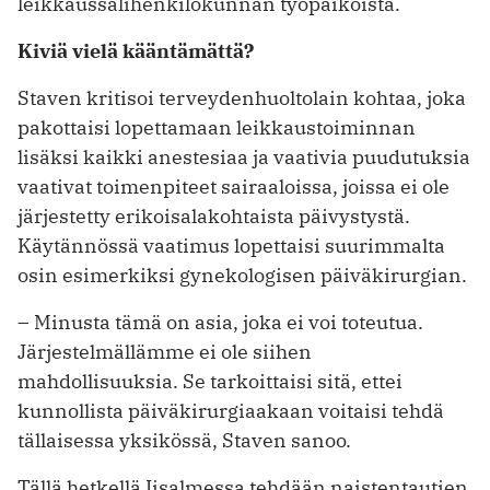
leikkaussalihenkilökunnan työpaikoista.
Kiviä vielä kääntämättä?
Staven kritisoi terveydenhuoltolain kohtaa, joka
pakottaisi lopettamaan leikkaustoiminnan
lisäksi kaikki anestesiaa ja vaativia puudutuksia
vaativat toimenpiteet sairaaloissa, joissa ei ole
järjestetty erikoisalakohtaista päivystystä.
Käytännössä vaatimus lopettaisi suurimmalta
osin esimerkiksi gynekologisen päiväkirurgian.
– Minusta tämä on asia, joka ei voi toteutua.
Järjestelmällämme ei ole siihen
mahdollisuuksia. Se tarkoittaisi sitä, ettei
kunnollista päiväkirurgiaakaan voitaisi tehdä
tällaisessa yksikössä, Staven sanoo.
Tällä hetkellä Iisalmessa tehdään naistentautien