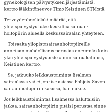
gynekologisen päivystyksen järjestämistä,
kertoo lääkintöneuvos Timo Keistinen STM:stä.
Terveydenhuoltolaki määrää, että
yhteispäivystys tulee keskittää sairaan­
hoitopiirin alueella keskus­sairaalan yhteyteen.
– Toisaalta yliopistosairaanhoito­piireille
annetaan mahdollisuus perustaa enemmän kuin
yksi yhteis­päivystyspiste omiin sairaaloihinsa,
Keistinen kertoo.
– Se, jatkuuko leikkaustoiminta Iisalmen
sairaalassa vai ei, on itse asiassa Pohjois-Savon
sairaanhoito­piirin käsissä, hän näkee.
Jos leikkaustoimintaa Iisalmessa haluttaisiin
jatkaa, sairaanhoito­piirin pitäisi perustaa sinne