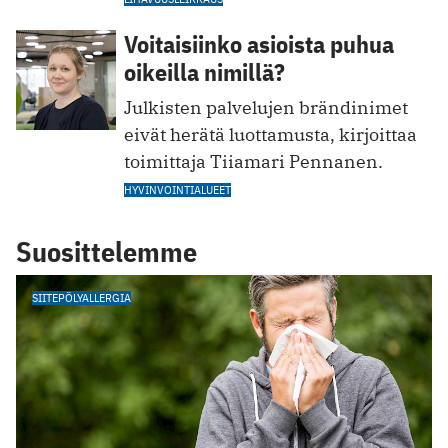
Voitaisiinko asioista puhua
oikeilla nimillä?
Julkisten palvelujen brändinimet
eivät herätä luottamusta, kirjoittaa
toimittaja Tiiamari Pennanen.
HYVINVOINTIALUEET
Suosittelemme
SIITEPÖLYALLERGIA