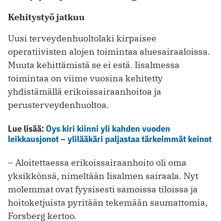
Kehitystyö jatkuu
Uusi terveydenhuoltolaki kirpaisee
operatiivisten alojen toimintaa aluesairaaloissa.
Muuta kehittämistä se ei ­estä. ­Iisalmessa
toimintaa on viime vuosina kehitetty
yhdistämällä erikoissairaanhoitoa ja
perusterveydenhuoltoa.
Lue lisää:
Oys kiri kiinni yli kahden vuoden
leikkausjonot – ylilääkäri paljastaa tärkeimmät keinot
– Aloitettaessa erikoissairaanhoito oli oma
yksikkönsä, nimeltään Iisalmen sairaala. Nyt
molemmat ovat fyysisesti samoissa tiloissa ja
hoitoketjuista pyritään tekemään saumattomia,
Forsberg kertoo.