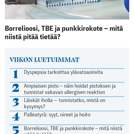
Borrelioosi, TBE ja punkkirokote – mitä
niistä pitää tietää?
VIIKON LUETUIMMAT
1
Dyspepsia tarkoittaa ylävatsaoireita
2
Ampiaisen pisto – näin hoidat pistoksen ja
tunnistat vakavan allergisen reaktion
3
Läiskät iholla — tunnistatko, mistä on
kysymys?
4
Palleatyrä: syyt, oireet ja hoito
5
Borrelioosi, TBE ja punkkirokote – mitä niistä