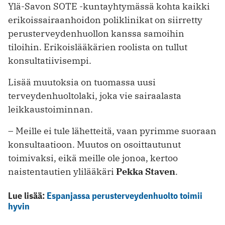
Ylä-Savon SOTE -kunta­yhtymässä kohta kaikki
erikoissairaanhoidon poliklinikat on siirretty
perusterveydenhuollon kanssa samoihin
tiloihin. Erikoislääkärien roolista on tullut
konsultatiivisempi.
Lisää muutoksia on tuomassa uusi
terveydenhuoltolaki, joka vie sairaalasta
leikkaustoiminnan.
– Meille ei tule lähetteitä, vaan pyrimme suoraan
konsultaatioon. Muutos on osoittautunut
toimivaksi, eikä meille ole jonoa, kertoo
naistentautien ylilääkäri
Pekka Staven
.
Lue lisää:
Espanjassa perusterveydenhuolto toimii
hyvin