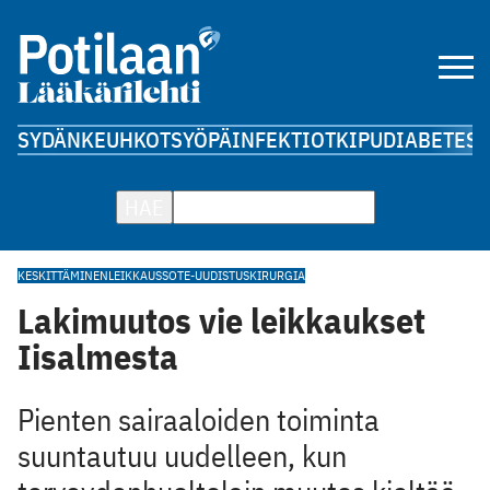
SYDÄN
KEUHKOT
SYÖPÄ
INFEKTIOT
KIPU
DIABETES
A
HAE
KESKITTÄMINEN
LEIKKAUS
SOTE-UUDISTUS
KIRURGIA
Lakimuutos vie leikkaukset
Iisalmesta
Pienten sairaaloiden toiminta
suuntautuu uudelleen, kun