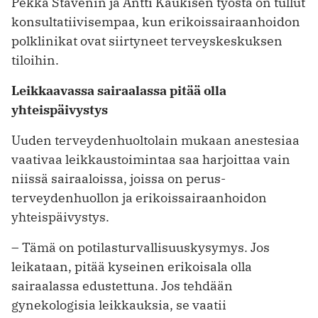
Pekka Stavenin ja Antti Kaukisen työstä on tullut
konsultatiivisempaa, kun erikoissairaanhoidon
polklinikat ovat siirtyneet terveyskeskuksen
tiloihin.
Leikkaavassa sairaalassa pitää olla
yhteispäivystys
Uuden terveydenhuoltolain mukaan anestesiaa
vaativaa leikkaus­toimintaa saa harjoittaa vain
niissä sairaaloissa, joissa on perus­
terveydenhuollon ja erikois­sairaanhoidon
yhteispäivystys.
– Tämä on potilasturvallisuus­kysymys. Jos
leikataan, pitää kyseinen erikoisala olla
sairaalassa edustettuna. Jos tehdään
gynekologisia leikkauksia, se vaatii