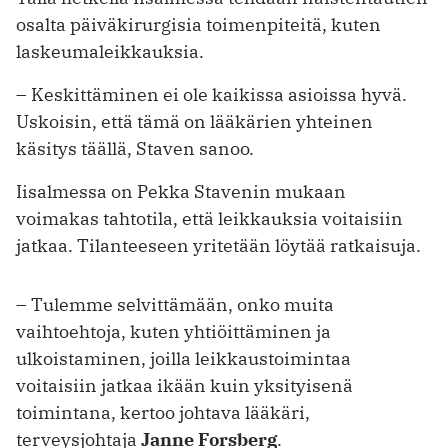
osalta päiväkirurgisia toimenpiteitä, kuten
laskeumaleik­kauksia.
– Keskittäminen ei ole kaikissa asioissa hyvä.
Uskoisin, että tämä on lääkä­rien yhteinen
käsitys täällä, Staven sanoo.
Iisalmessa on Pekka Stavenin mukaan
voimakas tahtotila, että leikkauksia voitaisiin
jatkaa. Tilanteeseen yritetään löytää ratkaisuja.
– Tulemme selvittämään, onko muita
vaihtoehtoja, kuten yhtiöittäminen ja
ulkoistaminen, joilla leikkaustoimintaa
voitaisiin jatkaa ikään kuin yksityisenä
toimintana, kertoo johtava lääkäri,
terveysjohtaja
Janne Forsberg
.