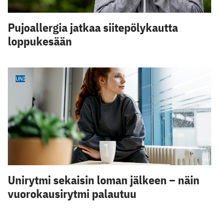
Pujoallergia jatkaa siitepölykautta
loppukesään
UNI
Unirytmi sekaisin loman jälkeen – näin
vuorokausirytmi palautuu