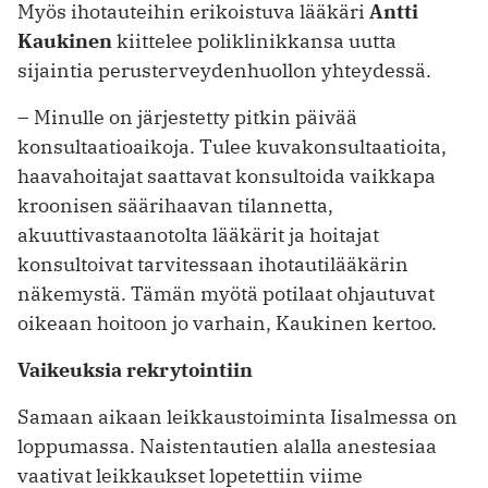
Myös ihotauteihin erikoistuva lääkäri
Antti
Kaukinen
kiittelee poliklinikkansa uutta
sijaintia perusterveydenhuollon yhteydessä.
– Minulle on järjestetty pitkin päivää
konsultaatioaikoja. Tulee kuvakonsultaatioita,
haavahoitajat saattavat konsultoida vaikkapa
kroonisen säärihaavan tilannetta,
akuuttivastaanotolta lääkärit ja hoitajat
konsultoivat tarvitessaan ihotautilääkärin
näkemystä. Tämän myötä potilaat ohjautuvat
oikeaan hoitoon jo varhain, Kaukinen kertoo.
Vaikeuksia rekrytointiin
Samaan aikaan leikkaustoiminta Iisalmessa on
loppumassa. Naistentautien alalla anestesiaa
vaativat leikkaukset lopetettiin viime