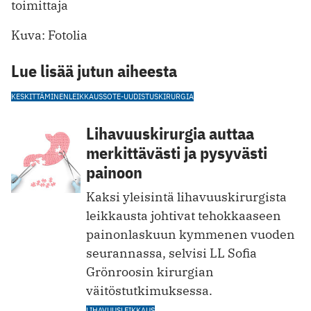
toimittaja
Kuva: Fotolia
Lue lisää jutun aiheesta
KESKITTÄMINEN
LEIKKAUS
SOTE-UUDISTUS
KIRURGIA
Lihavuuskirurgia auttaa
merkittävästi ja pysyvästi
painoon
Kaksi yleisintä lihavuuskirurgista
leikkausta johtivat tehokkaaseen
painonlaskuun kymmenen vuoden
seurannassa, selvisi LL Sofia
Grönroosin kirurgian
väitöstutkimuksessa.
LIHAVUUSLEIKKAUS