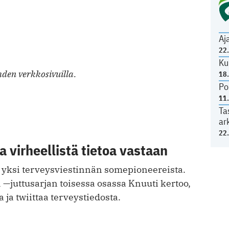
Aj
22
Ku
den verkkosivuilla.
18
Po
11
Ta
ar
22
 virheellistä tietoa vastaan
 yksi terveysviestinnän somepioneereista.
—juttusarjan toisessa osassa Knuuti kertoo,
 ja twiittaa terveystiedosta.