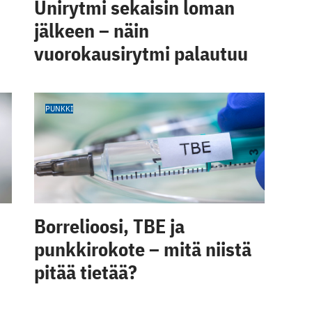
Unirytmi sekaisin loman
jälkeen – näin
vuorokausirytmi palautuu
PUNKKI
Borrelioosi, TBE ja
punkkirokote – mitä niistä
pitää tietää?