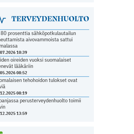
TERVEYDENHUOLTO
i 80 prosenttia sähköpotkulautailun
heuttamista aivovammoista sattui
malassa
.07.2026 10:39
iden oireiden vuoksi suomalaiset
nevät lääkäriin
.05.2026 08:52
omalaisen tehohoidon tulokset ovat
viä
.12.2025 08:19
panjassa perusterveydenhuolto toimii
vin
.12.2025 13:59