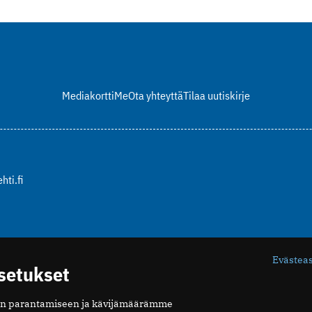
Mediakortti
Me
Ota yhteyttä
Tilaa uutiskirje
hti.fi
Evästea
asetukset
n parantamiseen ja kävijämäärämme