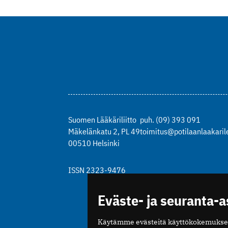
Suomen Lääkäriliitto
puh. (09) 393 091
Mäkelänkatu 2, PL 49
toimitus@potilaanlaakarile
00510 Helsinki
ISSN 2323-9476
Eväste- ja seuranta-
Käytämme evästeitä käyttökokemukse