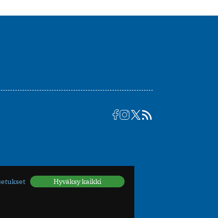
setukset
Hyväksy kaikki