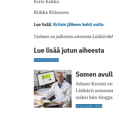
Kirsi Kakko
Riikka Riihonen
Lue lisää:
Kriisin jälkeen kohti uutta
Uutinen on julkaistu aiemmin Lääkärileh
Lue lisää jutun aiheesta
KORONAPANDEMIA
Somen avulla
Juhani Knuuti on
Lääkärit somessa 
miksi hän bloggaa
SOSIAALINEN MEDIA