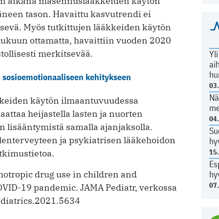
en aikana masennuslääkkeiden käytön
äneen tason. Havaittu kasvutrendi ei
itsevä. Myös tutkittujen lääkkeiden käytön
 lukuun ottamatta, havaittiin vuoden 2020
tollisesti merkitsevää.
Yl
ai
hu
 sosioemotionaaliseen kehitykseen
03
Nä
äkkeiden käytön ilmaantuvuudessa
me
attaa heijastella lasten ja nuorten
04
 lisääntymistä samalla ajanjaksolla.
Su
lenterveyteen ja psykiatrisen lääkehoidon
hy
utkimustietoa.
15
Es
hotropic drug use in children and
hy
07
COVID-19 pandemic. JAMA Pediatr, verkossa
ediatrics.2021.5634