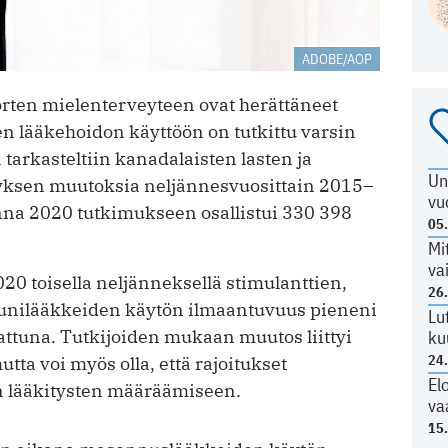
ADOBE/AOP
rten mielenterveyteen ovat herättäneet
en lääkehoidon käyttöön on tutkittu varsin
arkasteltiin kanadalaisten lasten ja
Un
tyksen muutoksia neljännesvuosittain 2015–
vu
 2020 tutkimukseen osallistui 330 398
05
Mi
va
 toisella neljänneksellä stimulanttien,
26
a unilääkkeiden käytön ilmaantuvuus pieneni
Lu
rattuna. Tutkijoiden mukaan muutos liittyi
ku
24
ta voi myös olla, että rajoitukset
El
en lääkitysten määräämiseen.
va
15