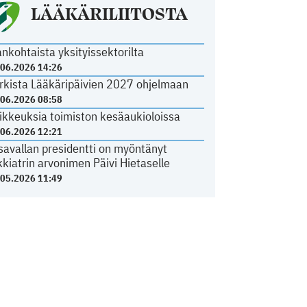
LÄÄKÄRILIITOSTA
ankohtaista yksityissektorilta
.06.2026 14:26
rkista Lääkäripäivien 2027 ohjelmaan
.06.2026 08:58
ikkeuksia toimiston kesäaukioloissa
.06.2026 12:21
savallan presidentti on myöntänyt
kkiatrin arvonimen Päivi Hietaselle
.05.2026 11:49