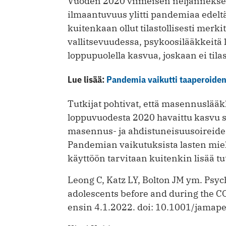
Vuoden 2020 viimeisen neljänneks
ilmaantuvuus ylitti pandemiaa edelt
kuitenkaan ollut tilastollisesti merk
vallitsevuudessa, psykoosilääkkeitä
loppupuolella kasvua, joskaan ei tilas
Lue lisää:
Pandemia vaikutti taaperoiden
Tutkijat pohtivat, että masennuslä
loppuvuodesta 2020 havaittu kasvu sa
masennus- ja ahdistuneisuusoireiden
Pandemian vaikutuksista lasten mie
käyttöön tarvitaan kuitenkin lisää t
Leong C, Katz LY, Bolton JM ym. Psyc
adolescents before and during the 
ensin 4.1.2022. doi: 10.1001/jamap