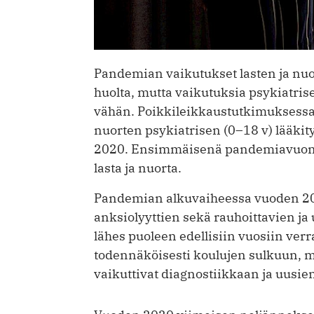
Pandemian vaikutukset lasten ja nuo
huolta, mutta vaikutuksia psykiatris
vähän. Poikkileikkaustutkimuksessa t
nuorten psykiatrisen (0–18 v) lääki
2020. Ensimmäisenä pandemiavuonna
lasta ja nuorta.
Pandemian alkuvaiheessa vuoden 2020
anksiolyyttien sekä rauhoittavien j
lähes puoleen edellisiin vuosiin ver
todennäköisesti koulujen sulkuun, mut
vaikuttivat diagnostiikkaan ja uusi