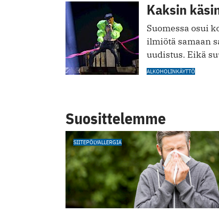
Kaksin käsin
Suomessa osui ko
ilmiötä samaan s
uudistus. Eikä su
ALKOHOLINKÄYTTÖ
Suosittelemme
SIITEPÖLYALLERGIA