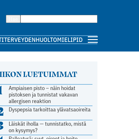
Hae
TI
TERVEYDENHUOLTO
MIELIPIDE
IIKON LUETUIMMAT
1
Ampiaisen pisto – näin hoidat
pistoksen ja tunnistat vakavan
allergisen reaktion
2
Dyspepsia tarkoittaa ylävatsaoireita
3
Läiskät iholla — tunnistatko, mistä
on kysymys?
Palleatyrä: syyt, oireet ja hoito