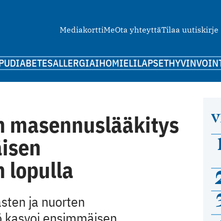
Mediakortti
Me
Ota yhteyttä
Tilaa uutiskirje
PU
DIABETES
ALLERGIA
IHO
MIELI
LAPSET
HYVINVOIN
V
en masennuslääkitys
äisen
 lopulla
sten ja nuorten
 kasvoi ensimmäisen