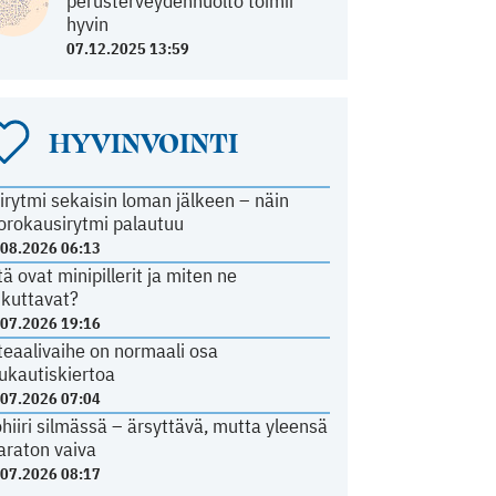
perusterveydenhuolto toimii
hyvin
07.12.2025 13:59
HYVINVOINTI
irytmi sekaisin loman jälkeen – näin
orokausirytmi palautuu
.08.2026 06:13
tä ovat minipillerit ja miten ne
ikuttavat?
.07.2026 19:16
teaalivaihe on normaali osa
ukautiskiertoa
.07.2026 07:04
ohiiri silmässä – ärsyttävä, mutta yleensä
araton vaiva
.07.2026 08:17