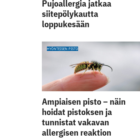
Pujoallergia jatkaa
siitepölykautta
loppukesään
HYÖNTEISEN PISTO
Ampiaisen pisto – näin
hoidat pistoksen ja
tunnistat vakavan
allergisen reaktion