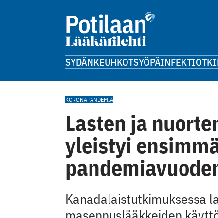
SYDÄN
KEUHKOT
SYÖPÄ
INFEKTIOT
KI
KORONAPANDEMIA
Lasten ja nuort
yleistyi ensimm
pandemiavuoden
Kanadalaistutkimuksessa la
masennuslääkkeiden käyttö