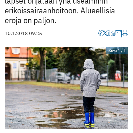
lapset ohjataan yhä useammin
erikoissairaanhoitoon. Alueellisia
eroja on paljon.
10.1.2018 09.25
Kuva 1 / 1