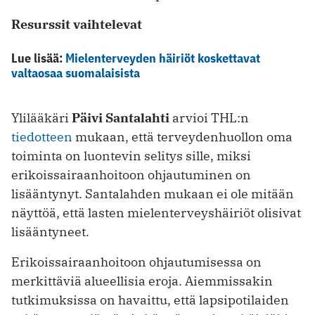
Resurssit vaihtelevat
Lue lisää:
Mielenterveyden häiriöt koskettavat
valtaosaa suomalaisista
Ylilääkäri
Päivi Santalahti
arvioi THL:n
tiedotteen
mukaan, että terveydenhuollon oma
toiminta on luontevin selitys sille, miksi
erikoissairaanhoitoon ohjautuminen on
lisääntynyt. Santalahden mukaan ei ole mitään
näyttöä, että lasten mielenterveyshäiriöt olisivat
lisääntyneet.
Erikoissairaanhoitoon ohjautumisessa on
merkittäviä alueellisia eroja. Aiemmissakin
tutkimuksissa on havaittu, että lapsipotilaiden