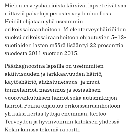
Mielenterveyshäiriöistä kärsivät lapset eivät saa
riittäviä palveluja perusterveydenhuollosta.
Heidät ohjataan yhä useammin
erikoissairaanhoitoon. Mielenterveyshäiriöiden
vuoksi erikoissairaanhoitoon ohjautuvien 5–12-
vuotiaiden lasten määrä lisääntyi 22 prosenttia
vuodesta 2011 vuoteen 2015.
Päädiagnoosina lapsilla on useimmiten
aktiivisuuden ja tarkkaavuuden häiriö,
käytöshäiriö, ahdistuneisuus- ja muut
tunnehäiriöt, masennus ja sosiaalisen
vuorovaikutuksen häiriöt sekä autismikirjon
häiriöt. Poikia ohjautuu erikoissairaanhoitoon
yli kaksi kertaa tyttöjä enemmän, kertoo
Terveyden ja hyvinvoinnin laitoksen yhdessä
Kelan kanssa tekemä raportti.