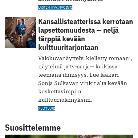
LASTEN HYVINVOINTI
Kansallisteatterissa kerrotaan
lapsettomuudesta ­­— neljä
tärppiä kevään
kulttuuritarjontaan
Valokuvanäyttely, k ielletty romaani,
näytelmä ja tv-sarja— kaikissa
teemana ihmisyys. Lue lääkäri
Sonja Sulkavan vinkit alta kevään
koskettavimpiin
kulttuurielämyksiin.
KULTTUURI
Suosittelemme