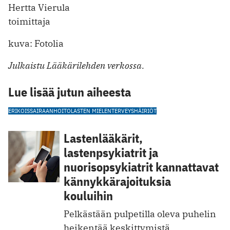
Hertta Vierula
toimittaja
kuva: Fotolia
Julkaistu Lääkärilehden verkossa.
Lue lisää jutun aiheesta
ERIKOISSAIRAANHOITO
LASTEN MIELENTERVEYSHÄIRIÖT
Lastenlääkärit,
lastenpsykiatrit ja
nuorisopsykiatrit kannattavat
kännykkärajoituksia
kouluihin
Pelkästään pulpetilla oleva puhelin
heikentää keskittymistä.