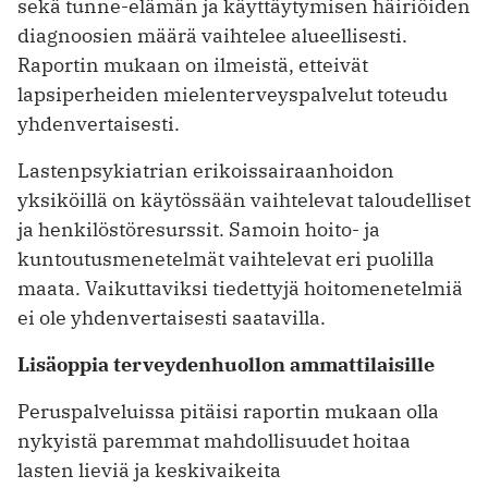
sekä tunne-elämän ja käyttäytymisen häiriöiden
diagnoosien määrä vaihtelee alueellisesti.
Raportin mukaan on ilmeistä, etteivät
lapsiperheiden mielenterveyspalvelut toteudu
yhdenvertaisesti.
Lastenpsykiatrian erikoissairaanhoidon
yksiköillä on käytössään vaihtelevat taloudelliset
ja henkilöstöresurssit. Samoin hoito- ja
kuntoutusmenetelmät vaihtelevat eri puolilla
maata. Vaikuttaviksi tiedettyjä hoitomenetelmiä
ei ole yhdenvertaisesti saatavilla.
Lisäoppia terveydenhuollon ammattilaisille
Peruspalveluissa pitäisi raportin mukaan olla
nykyistä paremmat mahdollisuudet hoitaa
lasten lieviä ja keskivaikeita