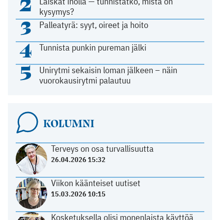
2
Läiskät iholla — tunnistatko, mistä on
kysymys?
3
Palleatyrä: syyt, oireet ja hoito
4
Tunnista punkin pureman jälki
5
Unirytmi sekaisin loman jälkeen – näin
vuorokausirytmi palautuu
KOLUMNI
Terveys on osa turvallisuutta
26.04.2026 15:32
Viikon käänteiset uutiset
15.03.2026 10:15
Kosketuksella olisi monenlaista käyttöä