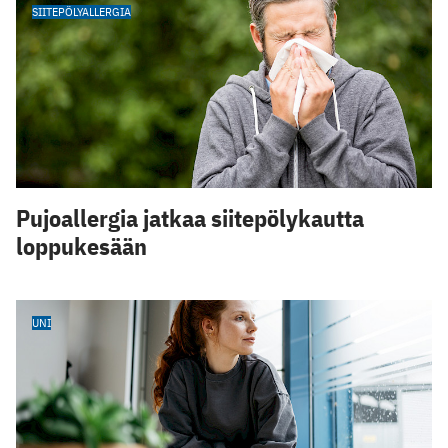
SIITEPÖLYALLERGIA
Pujoallergia jatkaa siitepölykautta
loppukesään
UNI