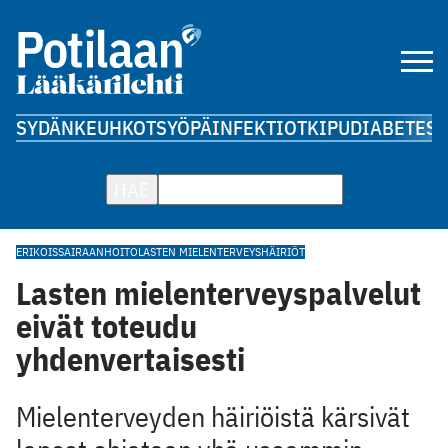
SYDÄN
KEUHKOT
SYÖPÄ
INFEKTIOT
KIPU
DIABETES
A
HAE
ERIKOISSAIRAANHOITO
LASTEN MIELENTERVEYSHÄIRIÖT
Lasten mielenterveyspalvelut
eivät toteudu
yhdenvertaisesti
Mielenterveyden häiriöistä kärsivät