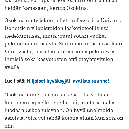
saatavilla, voi lapsille kertoa tarinoita ja laulaa
heidän kanssaan, kertoo Osokina.
Osokina on työskennellyt professorina Kyivin ja
Donetskin yliopistoiden lääketieteellisissä
tiedekunnissa, mutta joutui sodan vuoksi
pakenemaan maasta. Seminaariin hän osallistui
Varsovasta, jossa hän auttaa sotaa pakenevia
ihmisiä sekä kasvotusten että etäyhteyksien
avulla.
Lue lisää:
Hiljaiset hyväksyjät, avatkaa suunne!
Osokinan mielestä on tärkeää, että sodasta
kerrotaan lapselle rehellisesti, mutta samalla
luodaan uskoa tulevaan. On hyvä unelmoida
asioista, joita voi tehdä kotona sitten kun sota on
ohi.