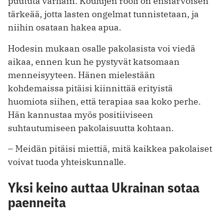
puututa varhain. Koulujen rooli on ensiarvoisen
tärkeää, jotta lasten ongelmat tunnistetaan, ja
niihin osataan hakea apua.
Hodesin mukaan osalle pakolasista voi viedä
aikaa, ennen kun he pystyvät katsomaan
menneisyyteen. Hänen mielestään
kohdemaissa pitäisi kiinnittää erityistä
huomiota siihen, että terapiaa saa koko perhe.
Hän kannustaa myös positiiviseen
suhtautumiseen pakolaisuutta kohtaan.
– Meidän pitäisi miettiä, mitä kaikkea pakolaiset
voivat tuoda yhteiskunnalle.
Yksi keino auttaa Ukrainan sotaa
paenneita