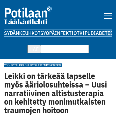
SYDÄN
KEUHKOT
SYÖPÄ
INFEKTIOT
KIPU
DIABETES
A
HAE
YDINSOTA
UKRAINA
SOTA
LASTENPSYKIATRIA
Leikki on tärkeää lapselle
myös ääriolosuhteissa – Uusi
narratiivinen altistusterapia
on kehitetty monimutkaisten
traumojen hoitoon