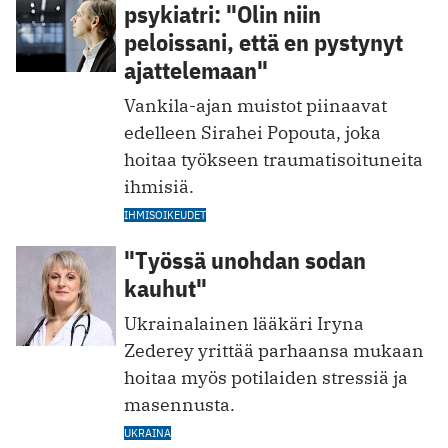
psykiatri: "Olin niin
peloissani, että en pystynyt
ajattelemaan"
Vankila-ajan muistot piinaavat
edelleen Sirahei Popouta, joka
hoitaa työkseen traumatisoituneita
ihmisiä.
IHMISOIKEUDET
"Työssä unohdan sodan
kauhut"
Ukrainalainen lääkäri Iryna
Zederey yrittää parhaansa mukaan
hoitaa myös potilaiden stressiä ja
masennusta.
UKRAINA