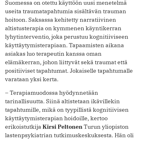
Suomessa on otettu käyttöön uusi menetelmä
useita traumatapahtumia sisältävän trauman
hoitoon. Saksassa kehitetty narratiivinen
altistusterapia on kymmenen käyntikerran
lyhytinterventio, joka perustuu kognitiiviseen
käyttäytymisterapiaan. Tapaamisten aikana
asiakas luo terapeutin kanssa oman
elämäkerran, johon liittyvät sekä traumat että
positiiviset tapahtumat. Jokaiselle tapahtumalle
varataan yksi kerta.
– Terapiamuodossa hyödynnetään
tarinallisuutta. Siinä altistetaan ikävillekin
tapahtumille, mikä on tyypillistä kognitiivisen
käyttäytymisterapian hoidoille, kertoo
erikoistutkija
Kirsi Peltonen
Turun yliopiston
lastenpsykiatrian tutkimuskeskuksesta. Hän oli