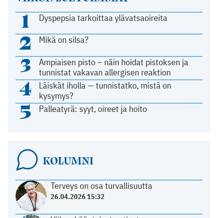
1
Dyspepsia tarkoittaa ylävatsaoireita
2
Mikä on silsa?
3
Ampiaisen pisto – näin hoidat pistoksen ja
tunnistat vakavan allergisen reaktion
4
Läiskät iholla — tunnistatko, mistä on
kysymys?
5
Palleatyrä: syyt, oireet ja hoito
KOLUMNI
Terveys on osa turvallisuutta
26.04.2026 15:32