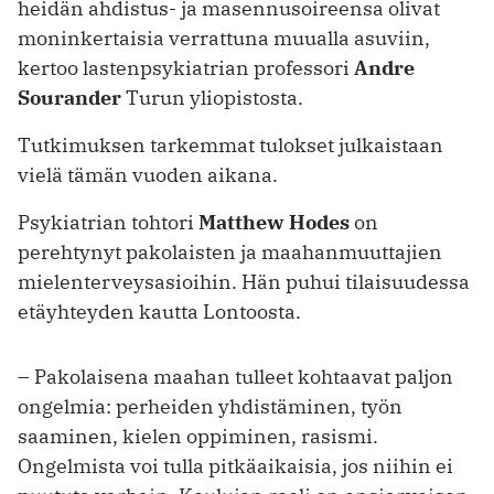
heidän ahdistus- ja masennusoireensa olivat
moninkertaisia verrattuna muualla asuviin,
kertoo lastenpsykiatrian professori
Andre
Sourander
Turun yliopistosta.
Tutkimuksen tarkemmat tulokset julkaistaan
vielä tämän vuoden aikana.
Psykiatrian tohtori
Matthew Hodes
on
perehtynyt pakolaisten ja maahanmuuttajien
mielenterveysasioihin. Hän puhui tilaisuudessa
etäyhteyden kautta Lontoosta.
– Pakolaisena maahan tulleet kohtaavat paljon
ongelmia: perheiden yhdistäminen, työn
saaminen, kielen oppiminen, rasismi.
Ongelmista voi tulla pitkäaikaisia, jos niihin ei