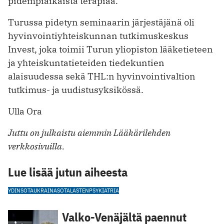
pidempiaikaista terapiaa.
Turussa pidetyn seminaarin järjestäjänä oli
hyvinvointiyhteiskunnan tutkimuskeskus
Invest, joka toimii Turun yliopiston lääketieteen
ja yhteiskuntatieteiden tiedekuntien
alaisuudessa sekä THL:n hyvinvointivaltion
tutkimus- ja uudistusyksikössä.
Ulla Ora
Juttu on julkaistu aiemmin Lääkärilehden
verkkosivuilla.
Lue lisää jutun aiheesta
YDINSOTA
UKRAINA
SOTA
LASTENPSYKIATRIA
Valko-Venäjältä paennut