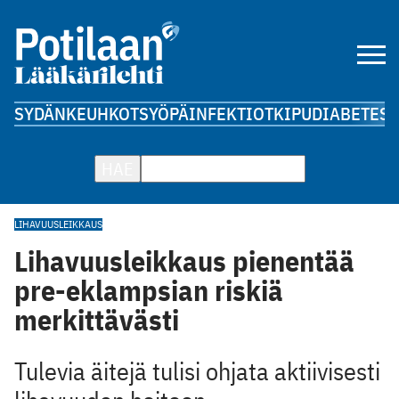
SYDÄN
KEUHKOT
SYÖPÄ
INFEKTIOT
KIPU
DIABETES
A
HAE
LIHAVUUSLEIKKAUS
Lihavuusleikkaus pienentää
pre-eklampsian riskiä
merkittävästi
Tulevia äitejä tulisi ohjata aktiivisesti