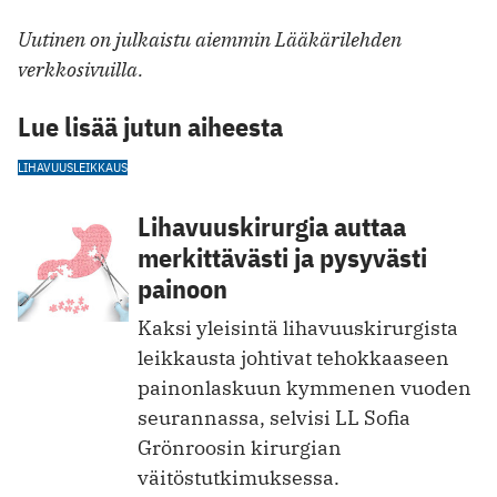
Uutinen on julkaistu aiemmin Lääkärilehden
verkkosivuilla.
Lue lisää jutun aiheesta
LIHAVUUSLEIKKAUS
Lihavuuskirurgia auttaa
merkittävästi ja pysyvästi
painoon
Kaksi yleisintä lihavuuskirurgista
leikkausta johtivat tehokkaaseen
painonlaskuun kymmenen vuoden
seurannassa, selvisi LL Sofia
Grönroosin kirurgian
väitöstutkimuksessa.