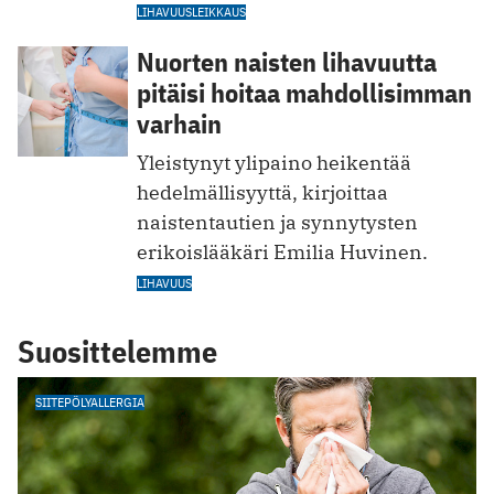
LIHAVUUSLEIKKAUS
Nuorten naisten lihavuutta
pitäisi hoitaa mahdollisimman
varhain
Yleistynyt ylipaino heikentää
hedelmällisyyttä, kirjoittaa
naistentautien ja synnytysten
erikoislääkäri Emilia Huvinen.
LIHAVUUS
Suosittelemme
SIITEPÖLYALLERGIA