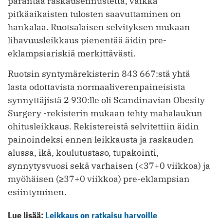
parantaa raskausennustetta, vaikka
pitkäaikaisten tulosten saavuttaminen on
hankalaa. Ruotsalaisen selvityksen mukaan
lihavuusleikkaus pienentää äidin pre-
eklampsiariskiä merkittävästi.
Ruotsin syntymärekisterin 843 667:stä yhtä
lasta odottavista normaaliverenpaineisista
synnyttäjistä 2 930:lle oli Scandinavian Obesity
Surgery -rekisterin mukaan tehty mahalaukun
ohitusleikkaus. Rekistereistä selvitettiin äidin
painoindeksi ennen leikkausta ja raskauden
alussa, ikä, koulutustaso, tupakointi,
synnytysvuosi sekä varhaisen (<37+0 viikkoa) ja
myöhäisen (≥37+0 viikkoa) pre-eklampsian
esiintyminen.
Lue lisää:
Leikkaus on ratkaisu harvoille