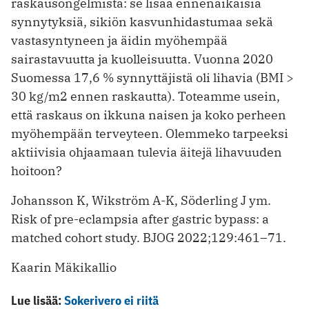
raskausongelmista: se lisää ennenaikaisia
synnytyksiä, sikiön kasvunhidastumaa sekä
vastasyntyneen ja äidin myöhempää
sairastavuutta ja kuolleisuutta. Vuonna 2020
Suomessa 17,6 % synnyttäjistä oli lihavia (BMI >
30 kg/m2 ennen raskautta). Toteamme usein,
että raskaus on ikkuna naisen ja koko perheen
myöhempään terveyteen. Olemmeko tarpeeksi
aktiivisia ohjaamaan tulevia äitejä lihavuuden
hoitoon?
Johansson K, Wikström A-K, Söderling J ym.
Risk of pre-eclampsia after gastric bypass: a
matched cohort study. BJOG 2022;129:461–71.
Kaarin Mäkikallio
Lue lisää:
Sokerivero ei riitä