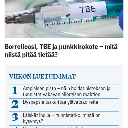
Borrelioosi, TBE ja punkkirokote – mitä
niistä pitää tietää?
VIIKON LUETUIMMAT
1
Ampiaisen pisto – näin hoidat pistoksen ja
tunnistat vakavan allergisen reaktion
2
Dyspepsia tarkoittaa ylävatsaoireita
3
Läiskät iholla — tunnistatko, mistä on
kysymys?