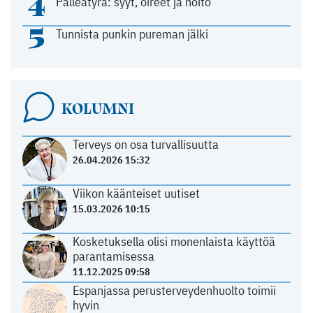
4
Palleatyrä: syyt, oireet ja hoito
5
Tunnista punkin pureman jälki
KOLUMNI
Terveys on osa turvallisuutta
26.04.2026 15:32
Viikon käänteiset uutiset
15.03.2026 10:15
Kosketuksella olisi monenlaista käyttöä
parantamisessa
11.12.2025 09:58
Espanjassa perusterveydenhuolto toimii
hyvin