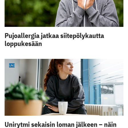
Pujoallergia jatkaa siitepölykautta
loppukesään
UNI
Unirytmi sekaisin loman jälkeen – näin