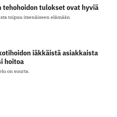
 tehohoidon tulokset ovat hyviä
ista toipuu itsenäiseen elämään
kotihoidon iäkkäistä asiakkaista
i hoitoa
elu on suurta.