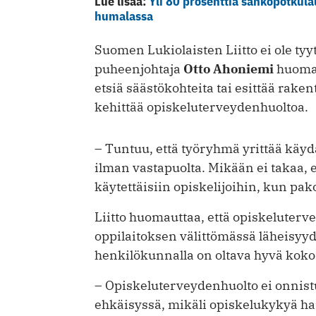
Lue lisää:
Yli 80 prosenttia sähköpotkul
humalassa
Suomen Lukiolaisten Liitto ei ole ty
puheenjohtaja
Otto Ahoniemi
huomau
etsiä säästökohteita tai esittää rake
kehittää opiskeluterveydenhuoltoa.
– Tuntuu, että työryhmä yrittää käyd
ilman vastapuolta. Mikään ei takaa, 
käytettäisiin opiskelijoihin, kun pako
Liitto huomauttaa, että opiskeluterv
oppilaitoksen välittömässä läheisyy
henkilökunnalla on oltava hyvä koko
– Opiskeluterveydenhuolto ei onnist
ehkäisyssä, mikäli opiskelukykyä hai