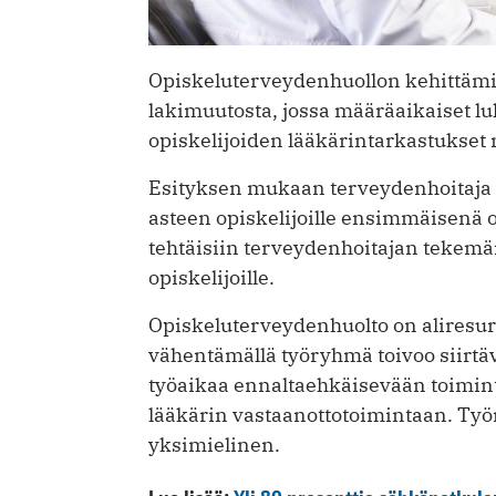
Opiskeluterveydenhuollon kehittämi
lakimuutosta, jossa määräaikaiset lu
opiskelijoiden lääkärintarkastukset
Esityksen mukaan terveydenhoitaja t
asteen opiskelijoille ensimmäisenä 
tehtäisiin terveydenhoitajan tekemän
opiskelijoille.
Opiskeluterveydenhuolto on aliresur
vähentämällä työryhmä toivoo siirtäv
työaikaa ennaltaehkäisevään toimin
lääkärin vastaanottotoimintaan. Työ
yksimielinen.