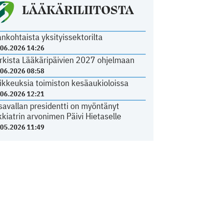
LÄÄKÄRILIITOSTA
ankohtaista yksityissektorilta
.06.2026 14:26
rkista Lääkäripäivien 2027 ohjelmaan
.06.2026 08:58
ikkeuksia toimiston kesäaukioloissa
.06.2026 12:21
savallan presidentti on myöntänyt
kkiatrin arvonimen Päivi Hietaselle
.05.2026 11:49