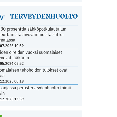
TERVEYDENHUOLTO
i 80 prosenttia sähköpotkulautailun
heuttamista aivovammoista sattui
malassa
.07.2026 10:39
iden oireiden vuoksi suomalaiset
nevät lääkäriin
.05.2026 08:52
omalaisen tehohoidon tulokset ovat
viä
.12.2025 08:19
panjassa perusterveydenhuolto toimii
vin
.12.2025 13:59