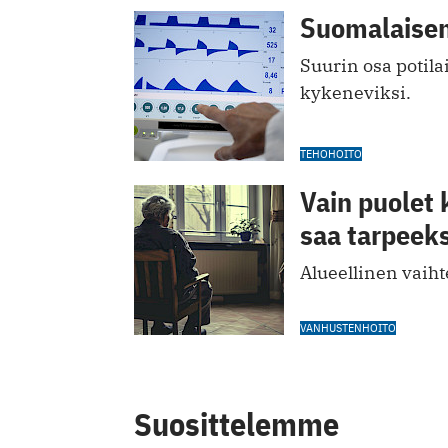
Suomalaisen
Suurin osa potila
kykeneviksi.
TEHOHOITO
Vain puolet 
saa tarpeeks
Alueellinen vaiht
VANHUSTENHOITO
Suosittelemme