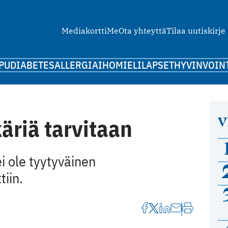
Mediakortti
Me
Ota yhteyttä
Tilaa uutiskirje
PU
DIABETES
ALLERGIA
IHO
MIELI
LAPSET
HYVINVOIN
V
käriä tarvitaan
i ole tyytyväinen
iin.