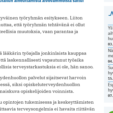
autailun aiheuttamista aivovammoista sattui
ytyväinen työryhmän esitykseen. Liiton
ttaa, että työryhmän tehtävänä ei ollut
Yl
nteellisia muutoksia, vaan parantaa ja
ai
hu
03
Nä
ä lääkärin työajalla jonkinlaista kauppaa
me
että laskennallisesti vapautunut työaika
04
llisia terveystarkastuksia ei ole, hän sanoo.
Su
hy
eydenhuollon palvelut sijaitsevat harvoin
15
dessä, siksi opiskeluterveydenhuollon
Es
hy
naiskuva opiskelijoiden voinnista.
07
u opintojen tukemisessa ja keskeyttämisten
ttaavia terveysongelmia ei havaita riittävän