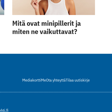
Mitä ovat minipillerit ja
miten ne vaikuttavat?
Mediakortti
Me
Ota yhteyttä
Tilaa uutiskirje
hti.fi