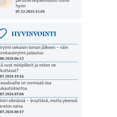
perusterveydenhuolto toimii
hyvin
07.12.2025 13:59
HYVINVOINTI
irytmi sekaisin loman jälkeen – näin
orokausirytmi palautuu
.08.2026 06:13
tä ovat minipillerit ja miten ne
ikuttavat?
.07.2026 19:16
teaalivaihe on normaali osa
ukautiskiertoa
.07.2026 07:04
ohiiri silmässä – ärsyttävä, mutta yleensä
araton vaiva
.07.2026 08:17