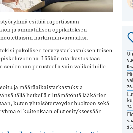
styöryhmä esittää raportissaan
kion ja ammatillisen oppilaitoksen
 muutettaisiin harkinnanvaraisiksi.
ekisi pakollisen terveystarkastuksen toisen
Un
opiskeluvuonna. Lääkärintarkastus taas
vu
 seulonnan perusteella vain valikoiduille
05
Mi
va
soitu ja määräaikaistarkastuksia
26
Lu
änsä tällä hetkellä riittämätöntä lääkärien
ku
taan, kuten yhteisöterveydenhuoltoon sekä
24
ryhmä ei kuitenkaan ollut esityksessään
El
va
15