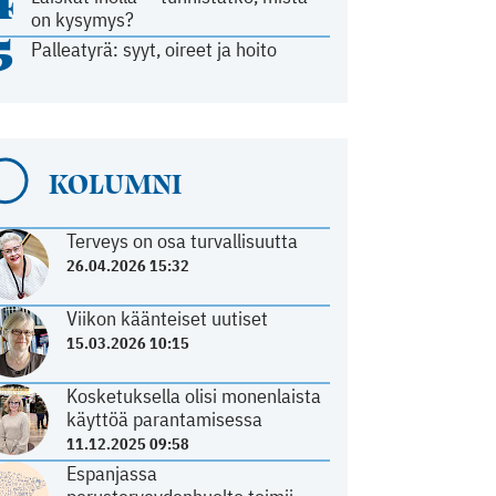
4
on kysymys?
5
Palleatyrä: syyt, oireet ja hoito
KOLUMNI
Terveys on osa turvallisuutta
26.04.2026 15:32
Viikon käänteiset uutiset
15.03.2026 10:15
Kosketuksella olisi monenlaista
käyttöä parantamisessa
11.12.2025 09:58
Espanjassa