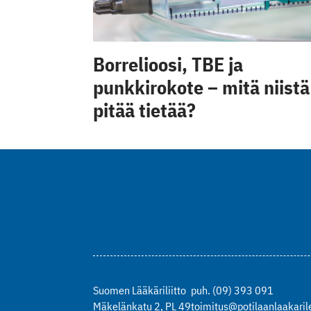
Borrelioosi, TBE ja
punkkirokote – mitä niistä
pitää tietää?
Suomen Lääkäriliitto
puh. (09) 393 091
Mäkelänkatu 2, PL 49
toimitus@potilaanlaakarile