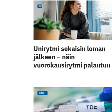
UNI
Unirytmi sekaisin loman
jälkeen – näin
vuorokausirytmi palautuu
PUNKKI