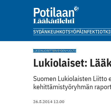
SYDÄN
KEUHKOT
SYÖPÄ
INFEKTIOT
KI
LUKIO
NUORET
TERVEYDENHUOLTO
Lukiolaiset: Lää
Suomen Lukiolaisten Liitto e
kehittämistyöryhmän raportt
26.5.2014 12.00