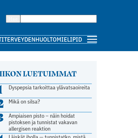
Hae
TI
TERVEYDENHUOLTO
MIELIPIDE
IIKON LUETUIMMAT
1
Dyspepsia tarkoittaa ylävatsaoireita
2
Mikä on silsa?
3
Ampiaisen pisto – näin hoidat
pistoksen ja tunnistat vakavan
allergisen reaktion
Läiskät iholla — tunnistatko, mistä