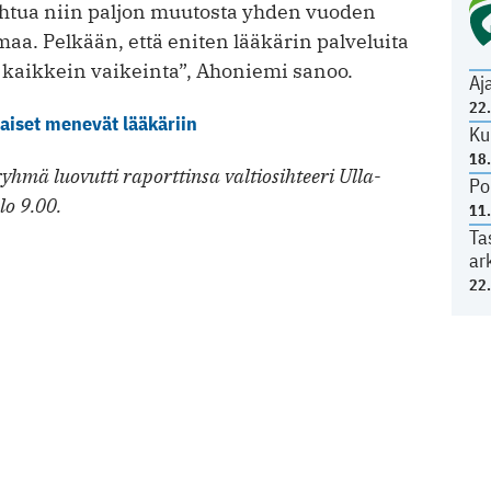
ahtua niin paljon muutosta yhden vuoden
aa. Pelkään, että eniten lääkärin palveluita
 kaikkein vaikeinta”, Ahoniemi sanoo.
Aj
22
aiset menevät lääkäriin
Ku
18
hmä luovutti raporttinsa valtiosihteeri Ulla-
Po
lo 9.00.
11
Ta
ar
22