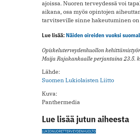
ajoissa. Nuoren terveydessä voi tap
aikana, osa myös opintojen aiheuttam
tarvitseville sinne hakeutuminen on
Lue lisää:
Näiden oireiden vuoksi suomal
Opiskeluterveydenhuollon kehittämistyöry
Maija Rajakankaalle perjantaina 23.5. k
Lähde:
Suomen Lukiolaisten Liitto
Kuva:
Panthermedia
Lue lisää jutun aiheesta
LUKIO
NUORET
TERVEYDENHUOLTO