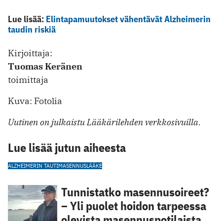
Lue lisää:
Elintapamuutokset vähentävät Alzheimerin
taudin riskiä
Kirjoittaja:
Tuomas Keränen
toimittaja
Kuva: Fotolia
Uutinen on julkaistu Lääkärilehden verkkosivuilla.
Lue lisää jutun aiheesta
ALZHEIMERIN TAUTI
MASENNUSLÄÄKE
Tunnistatko masennusoireet?
– Yli puolet hoidon tarpeessa
olevista masennuspotilaista