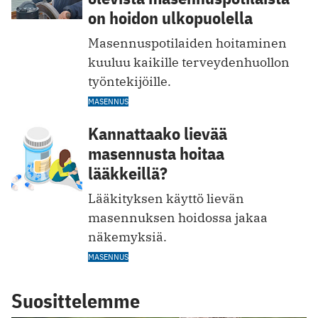
on hoidon ulkopuolella
Masennuspotilaiden hoitaminen
kuuluu kaikille terveydenhuollon
työntekijöille.
MASENNUS
Kannattaako lievää
masennusta hoitaa
lääkkeillä?
Lääkityksen käyttö lievän
masennuksen hoidossa jakaa
näkemyksiä.
MASENNUS
Suosittelemme