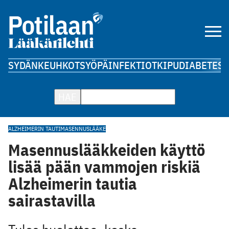
SYDÄN
KEUHKOT
SYÖPÄ
INFEKTIOT
KIPU
DIABETES
A
HAE
ALZHEIMERIN TAUTI
MASENNUSLÄÄKE
Masennuslääkkeiden käyttö
lisää pään vammojen riskiä
Alzheimerin tautia
sairastavilla