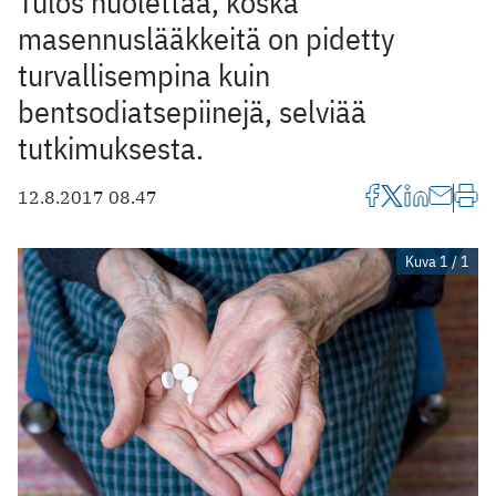
Tulos huolettaa, koska
masennuslääkkeitä on pidetty
turvallisempina kuin
bentsodiatsepiinejä, selviää
tutkimuksesta.
12.8.2017 08.47
Kuva 1 / 1