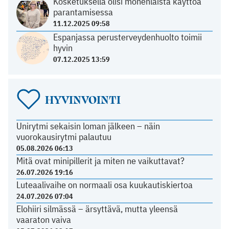
Kosketuksella olisi monenlaista käyttöä
parantamisessa
11.12.2025 09:58
Espanjassa perusterveydenhuolto toimii
hyvin
07.12.2025 13:59
HYVINVOINTI
Unirytmi sekaisin loman jälkeen – näin
vuorokausirytmi palautuu
05.08.2026 06:13
Mitä ovat minipillerit ja miten ne vaikuttavat?
26.07.2026 19:16
Luteaalivaihe on normaali osa kuukautiskiertoa
24.07.2026 07:04
Elohiiri silmässä – ärsyttävä, mutta yleensä
vaaraton vaiva