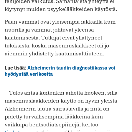
tekijöiden vaikutus. Samanlaista yhteyttä ei
löytynyt muiden psyykelääkkeiden käytöstä.
Pään vammat ovat yleisempiä iäkkäillä kuin
nuorilla ja vammat johtuvat yleensä
kaatumisesta. Tutkijat eivät yllättyneet
tuloksista, koska masennuslääkkeet oli jo
aiemmin yhdistetty kaatumisalttiuteen.
Lue lisää:
Alzheimerin taudin diagnostiikassa voi
hyödyntää verikoetta
– Tulos antaa kuitenkin aihetta huoleen, sillä
masennuslääkkeiden käyttö on hyvin yleistä
Alzheimerin tautia sairastavilla ja niitä on
pidetty turvallisempina lääkkeinä kuin
vaikkapa bentsodiatsepiinejä, kertoo