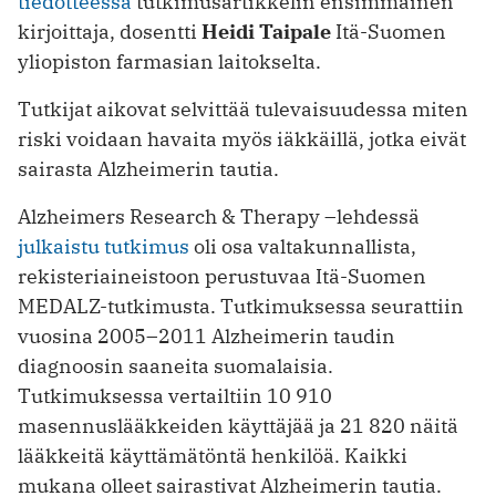
tiedotteessa
tutkimusartikkelin ensimmäinen
kirjoittaja, dosentti
Heidi Taipale
Itä-Suomen
yliopiston farmasian laitokselta.
Tutkijat aikovat selvittää tulevaisuudessa miten
riski voidaan havaita myös iäkkäillä, jotka eivät
sairasta Alzheimerin tautia.
Alzheimers Research & Therapy –lehdessä
julkaistu tutkimus
oli osa valtakunnallista,
rekisteriaineistoon perustuvaa Itä-Suomen
MEDALZ-tutkimusta. Tutkimuksessa seurattiin
vuosina 2005–2011 Alzheimerin taudin
diagnoosin saaneita suomalaisia.
Tutkimuksessa vertailtiin 10 910
masennuslääkkeiden käyttäjää ja 21 820 näitä
lääkkeitä käyttämätöntä henkilöä. Kaikki
mukana olleet sairastivat Alzheimerin tautia.