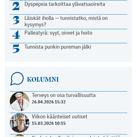
2
Dyspepsia tarkoittaa ylävatsaoireita
3
Läiskät iholla — tunnistatko, mistä on
kysymys?
4
Palleatyrä: syyt, oireet ja hoito
5
Tunnista punkin pureman jälki
KOLUMNI
Terveys on osa turvallisuutta
26.04.2026 15:32
Viikon käänteiset uutiset
15.03.2026 10:15