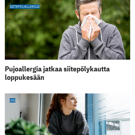
SIITEPÖLYALLERGIA
Pujoallergia jatkaa siitepölykautta
loppukesään
UNI