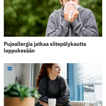
Pujoallergia jatkaa siitepölykautta
loppukesään
UNI