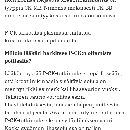
tyyppiä CK-MB. Nimensä mukaisesti CK-BB-
dimeeriä esiintyy keskushermoston soluissa.
P-CK tarkoittaa plasmasta mitattua
kreatiinikinaasin pitoisuutta.
Milloin lääkäri harkitsee P-CK:n ottamista
potilaalta?
Lääkäri pyytää P-CK-tutkimuksen epäillessään,
että kreatiinikinaasia sisältäviä soluja on
mennyt rikki esimerkiksi lihasvaurion vuoksi.
Tällainen vaurio voi johtua esim.
lihastulehduksesta, lihaksen hapenpuutteesta
tai lihasruhjeesta. Aivan oma erityinen aiheensa
P-CK-tutkimukselle on sydänlihaksen vaurio.
Koska sydämen lihassoluissa on paljon