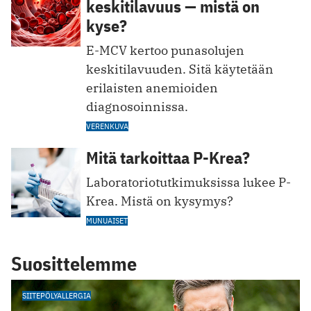
keskitilavuus — mistä on
kyse?
E-MCV kertoo punasolujen
keskitilavuuden. Sitä käytetään
erilaisten anemioiden
diagnosoinnissa.
VERENKUVA
Mitä tarkoittaa P-Krea?
Laboratoriotutkimuksissa lukee P-
Krea. Mistä on kysymys?
MUNUAISET
Suosittelemme
SIITEPÖLYALLERGIA