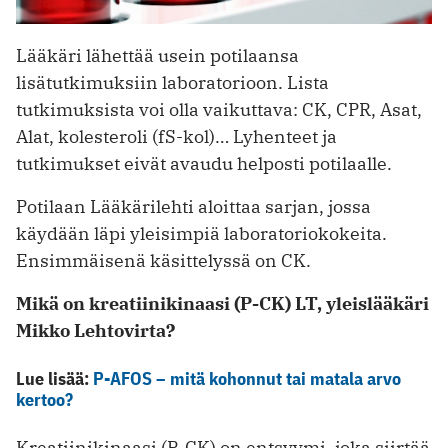
Lääkäri lähettää usein potilaansa
lisätutkimuksiin laboratorioon. Lista
tutkimuksista voi olla vaikuttava: CK, CPR, Asat,
Alat, kolesteroli (fS-kol)… Lyhenteet ja
tutkimukset eivät avaudu helposti potilaalle.
Potilaan Lääkärilehti aloittaa sarjan, jossa
käydään läpi yleisimpiä laboratoriokokeita.
Ensimmäisenä käsittelyssä on CK.
Mikä on kreatiinikinaasi (P-CK) LT, yleislääkäri
Mikko Lehtovirta?
Lue lisää:
P-AFOS – mitä kohonnut tai matala arvo
kertoo?
Kreatiinikinaasi (P-CK) on entsyymi, joka siirtää