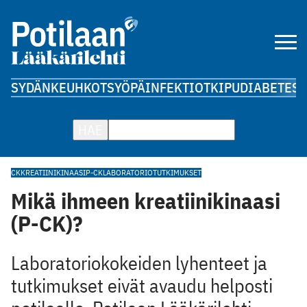
SYDÄN
KEUHKOT
SYÖPÄ
INFEKTIOT
KIPU
DIABETES
A
HAE
CK
KREATIINIKINAASI
P-CK
LABORATORIOTUTKIMUKSET
Mikä ihmeen kreatiinikinaasi
(P-CK)?
Laboratoriokokeiden lyhenteet ja
tutkimukset eivät avaudu helposti