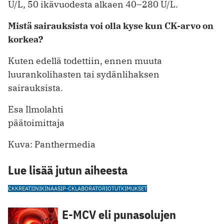
U/L, 50 ikävuodesta alkaen 40–280 U/L.
Mistä sairauksista voi olla kyse kun CK-arvo on
korkea?
Kuten edellä todettiin, ennen muuta
luurankolihasten tai sydänlihaksen
sairauksista.
Esa Ilmolahti
päätoimittaja
Kuva: Panthermedia
Lue lisää jutun aiheesta
CK
KREATIINIKINAASI
P-CK
LABORATORIOTUTKIMUKSET
E-MCV eli punasolujen