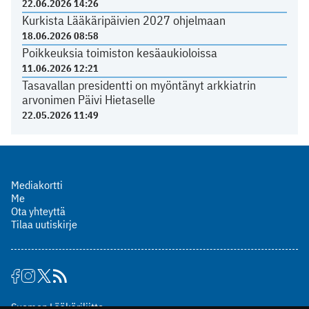
22.06.2026 14:26
Kurkista Lääkäripäivien 2027 ohjelmaan
18.06.2026 08:58
Poikkeuksia toimiston kesäaukioloissa
11.06.2026 12:21
Tasavallan presidentti on myöntänyt arkkiatrin
arvonimen Päivi Hietaselle
22.05.2026 11:49
Mediakortti
Me
Ota yhteyttä
Tilaa uutiskirje
Suomen Lääkäriliitto