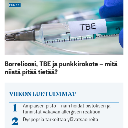
PUNKKI
Borrelioosi, TBE ja punkkirokote – mitä
niistä pitää tietää?
VIIKON LUETUIMMAT
1
Ampiaisen pisto – näin hoidat pistoksen ja
tunnistat vakavan allergisen reaktion
2
Dyspepsia tarkoittaa ylävatsaoireita