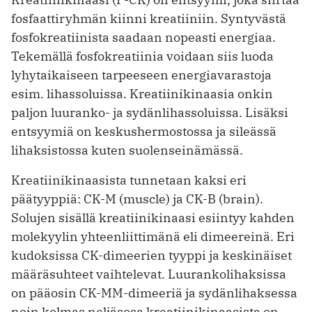
fosfaattiryhmän kiinni kreatiiniin. Syntyvästä
fosfokreatiinista saadaan nopeasti energiaa.
Tekemällä fosfokreatiinia voidaan siis luoda
lyhytaikaiseen tarpeeseen energiavarastoja
esim. lihassoluissa. Kreatiinikinaasia onkin
paljon luuranko- ja sydänlihassoluissa. Lisäksi
entsyymiä on keskushermostossa ja sileässä
lihaksistossa kuten suolenseinämässä.
Kreatiinikinaasista tunnetaan kaksi eri
päätyyppiä: CK-M (muscle) ja CK-B (brain).
Solujen sisällä kreatiinikinaasi esiintyy kahden
molekyylin yhteenliittimänä eli dimeereinä. Eri
kudoksissa CK-dimeerien tyyppi ja keskinäiset
määräsuhteet vaihtelevat. Luurankolihaksissa
on pääosin CK-MM-dimeeriä ja sydänlihaksessa
noin kolmas neljäsosa kreatiinikinaasista on