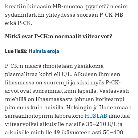
kreatiinikinaasin MB-muotoa, pyydetään esim.
sydäninfarktin yhteydessä suoraan P-CK-MB
eikä P-CK.
Mitkä ovat P-CK:n normaalit viitearvot?
Lue lisää:
Huimia eroja
P-CK:n määrä ilmoitetaan yksikköinä
plasmalitraa kohti eli U/L. Aikuisen ihmisen
lihasmassa on suurempi ja siksi myös P-CK-
arvot ovat suuremmat kuin lapsilla. Vastaavasti
miehillä on lihasmassasta johtuen korkeampi
pitoisuus kuin naisilla. Helsingin ja Uudenmaan
sairaanhoitopiirin laboratorio
HUSLAB
ilmottaa
viitearvoiksi aikuisille naisille 35–210 U/L ja
aikuisille miehille 49 ikävuoteen asti 50–400