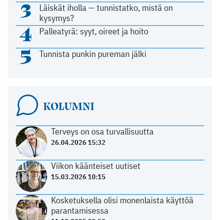
3
Läiskät iholla — tunnistatko, mistä on
kysymys?
4
Palleatyrä: syyt, oireet ja hoito
5
Tunnista punkin pureman jälki
KOLUMNI
Terveys on osa turvallisuutta
26.04.2026 15:32
Viikon käänteiset uutiset
15.03.2026 10:15
Kosketuksella olisi monenlaista käyttöä
parantamisessa