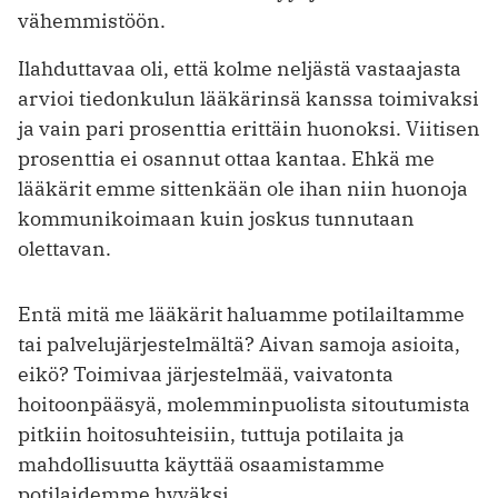
vähemmistöön.
Ilahduttavaa oli, että kolme neljästä vastaajasta
arvioi tiedonkulun lääkärinsä kanssa toimivaksi
ja vain pari prosenttia erittäin huonoksi. Viitisen
prosenttia ei osannut ottaa kantaa. Ehkä me
lääkärit emme sittenkään ole ihan niin huonoja
kommunikoimaan kuin joskus tunnutaan
olettavan.
Entä mitä me lääkärit haluamme potilailtamme
tai palvelujärjestelmältä? Aivan samoja asioita,
eikö? Toimivaa järjestelmää, vaivatonta
hoitoonpääsyä, molemminpuolista sitoutumista
pitkiin hoitosuhteisiin, tuttuja potilaita ja
mahdollisuutta käyttää osaamistamme
potilaidemme hyväksi.