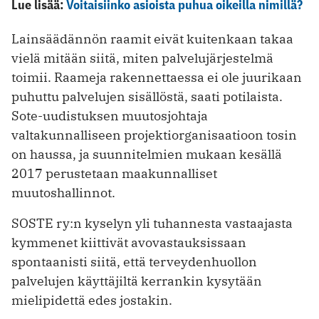
Lue lisää:
Voitaisiinko asioista puhua oikeilla nimillä?
Lainsäädännön raamit eivät kuitenkaan takaa
vielä mitään siitä, miten palvelujärjestelmä
toimii. Raameja rakennettaessa ei ole juurikaan
puhuttu palvelujen sisällöstä, saati potilaista.
Sote-uudistuksen muutosjohtaja
valtakunnalliseen projektiorganisaatioon tosin
on haussa, ja suunnitelmien mukaan kesällä
2017 perustetaan maakunnalliset
muutoshallinnot.
SOSTE ry:n kyselyn yli tuhannesta vastaajasta
kymmenet kiittivät avovastauksissaan
spontaanisti siitä, että terveydenhuollon
palvelujen käyttäjiltä kerrankin kysytään
mielipidettä edes jostakin.