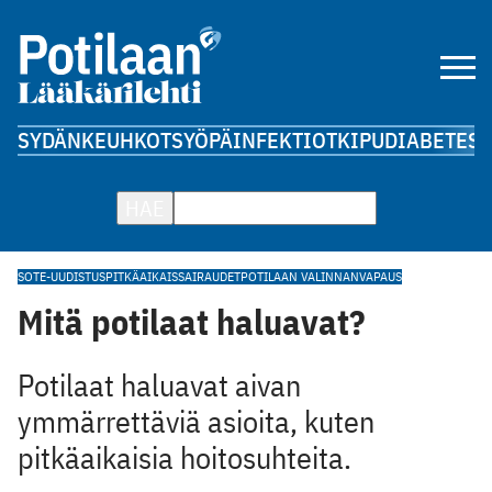
SYDÄN
KEUHKOT
SYÖPÄ
INFEKTIOT
KIPU
DIABETES
A
HAE
SOTE-UUDISTUS
PITKÄAIKAISSAIRAUDET
POTILAAN VALINNANVAPAUS
Mitä potilaat haluavat?
Potilaat haluavat aivan
ymmärrettäviä asioita, kuten
pitkäaikaisia hoitosuhteita.