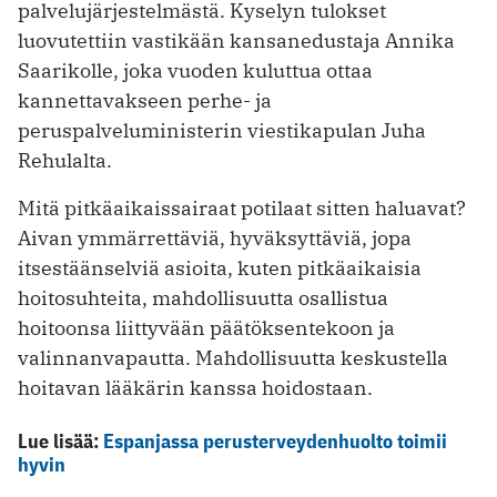
palvelujärjestelmästä. Kyselyn tulokset
luovutettiin vastikään kansanedustaja Annika
Saarikolle, joka vuoden kuluttua ottaa
kannettavakseen perhe- ja
peruspalveluministerin viestikapulan Juha
Rehulalta.
Mitä pitkäaikaissairaat potilaat sitten haluavat?
Aivan ymmärrettäviä, hyväksyttäviä, jopa
itsestäänselviä asioita, kuten pitkäaikaisia
hoitosuhteita, mahdollisuutta osallistua
hoitoonsa liittyvään päätöksentekoon ja
valinnanvapautta. Mahdollisuutta keskustella
hoitavan lääkärin kanssa hoidostaan.
Lue lisää:
Espanjassa perusterveydenhuolto toimii
hyvin