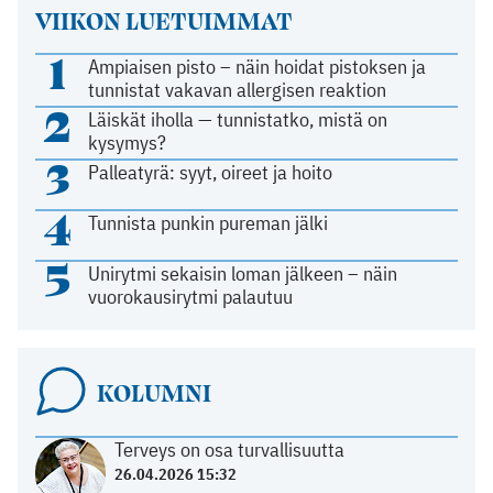
VIIKON LUETUIMMAT
1
Ampiaisen pisto – näin hoidat pistoksen ja
tunnistat vakavan allergisen reaktion
2
Läiskät iholla — tunnistatko, mistä on
kysymys?
3
Palleatyrä: syyt, oireet ja hoito
4
Tunnista punkin pureman jälki
5
Unirytmi sekaisin loman jälkeen – näin
vuorokausirytmi palautuu
KOLUMNI
Terveys on osa turvallisuutta
26.04.2026 15:32