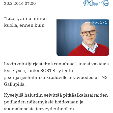
20.3.2016 07.00
”Luoja, anna minun
Kuva 1 / 1
kuolla, ennen kuin
hyvinvointijärjestelmä romahtaa”, totesi vastaaja
kyselyssä, jonka SOSTE ry teetti
jäsenjärjestöihinsä kuuluville alkuvuodesta TNS
Gallupilla.
Kyselyllä haluttiin selvittää pitkäaikaissairaiden
potilaiden näkemyksiä hoidostaan ja
suomalaisesta terveydenhuollon