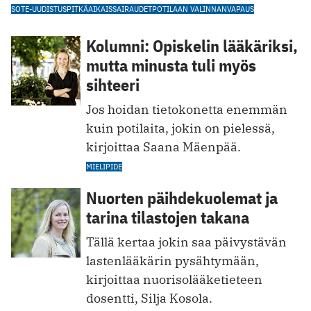
SOTE-UUDISTUS
PITKÄAIKAISSAIRAUDET
POTILAAN VALINNANVAPAUS
Kolumni: Opiskelin lääkäriksi,
mutta minusta tuli myös
sihteeri
Jos hoidan tietokonetta enemmän
kuin potilaita, jokin on pielessä,
kirjoittaa Saana Mäenpää.
MIELIPIDE
Nuorten päihdekuolemat ja
tarina tilastojen takana
Tällä kertaa jokin saa päivystävän
lastenlääkärin pysähtymään,
kirjoittaa nuorisolääketieteen
dosentti, Silja Kosola.