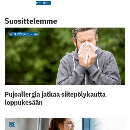
MIELIPIDE
Suosittelemme
SIITEPÖLYALLERGIA
Pujoallergia jatkaa siitepölykautta
loppukesään
UNI