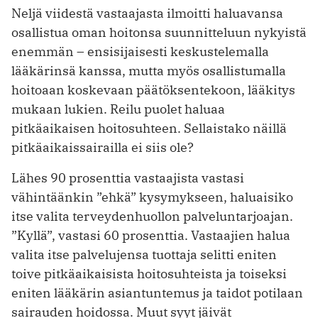
Neljä viidestä vastaajasta ilmoitti haluavansa
osallistua oman hoitonsa suunnitteluun nykyistä
enemmän – ensisijaisesti keskustelemalla
lääkärinsä kanssa, mutta myös osallistumalla
hoitoaan koskevaan päätöksentekoon, lääkitys
mukaan lukien. Reilu puolet haluaa
pitkäaikaisen hoitosuhteen. Sellaistako näillä
pitkäaikaissairailla ei siis ole?
Lähes 90 prosenttia vastaajista vastasi
vähintäänkin ”ehkä” kysymykseen, haluaisiko
itse valita terveydenhuollon palveluntarjoajan.
”Kyllä”, vastasi 60 prosenttia. Vastaajien halua
valita itse palvelujensa tuottaja selitti eniten
toive pitkäaikaisista hoitosuhteista ja toiseksi
eniten lääkärin asiantuntemus ja taidot potilaan
sairauden hoidossa. Muut syyt jäivät