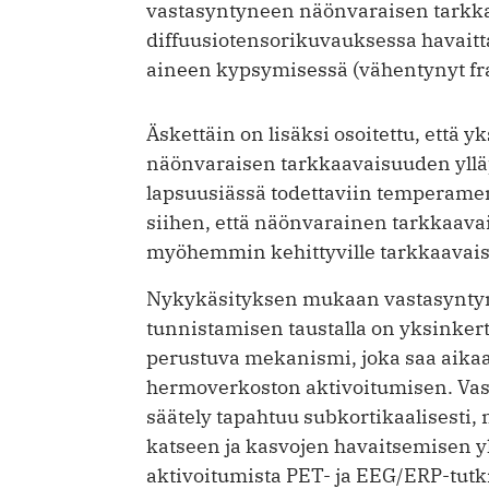
vastasyntyneen näönvaraisen tarkkaa
diffuusiotensorikuvauksessa havaitta
aineen kypsymisessä (vähentynyt fra
Äskettäin on lisäksi osoitettu, että y
näönvaraisen tarkkaavaisuuden yll
lapsuusiässä todettaviin temperament
siihen, että näönvarainen tarkkaav
myöhemmin kehittyville tarkkaavaisu
Nykykäsityksen mukaan vastasyntyn
tunnistamisen taustalla on yksinkert
perustuva mekanismi, joka saa aikaa
hermoverkoston aktivoitumisen. Va
säätely tapahtuu subkortikaalisesti
katseen ja kasvojen havaitsemisen 
aktivoitumista PET- ja EEG/ERP-tutki