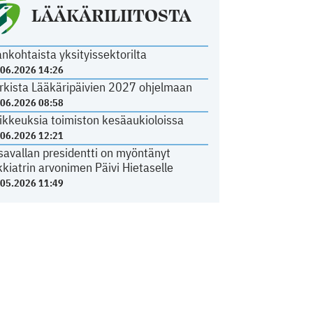
LÄÄKÄRILIITOSTA
ankohtaista yksityissektorilta
.06.2026 14:26
rkista Lääkäripäivien 2027 ohjelmaan
.06.2026 08:58
ikkeuksia toimiston kesäaukioloissa
.06.2026 12:21
savallan presidentti on myöntänyt
kkiatrin arvonimen Päivi Hietaselle
.05.2026 11:49