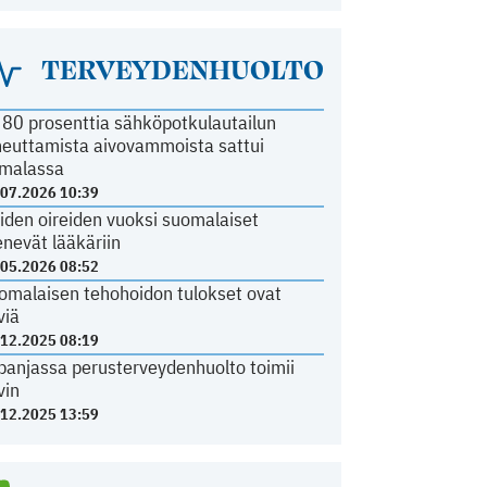
TERVEYDENHUOLTO
i 80 prosenttia sähköpotkulautailun
heuttamista aivovammoista sattui
malassa
.07.2026 10:39
iden oireiden vuoksi suomalaiset
nevät lääkäriin
.05.2026 08:52
omalaisen tehohoidon tulokset ovat
viä
.12.2025 08:19
panjassa perusterveydenhuolto toimii
vin
.12.2025 13:59