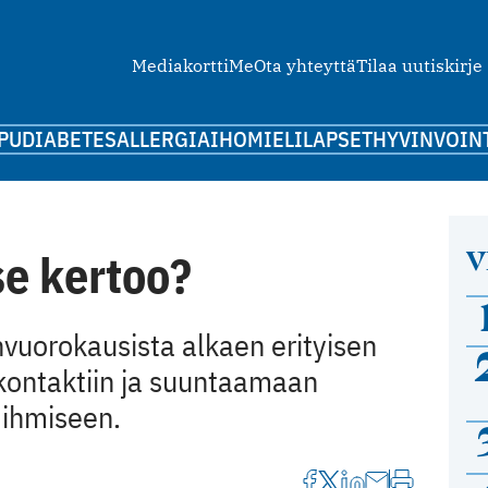
Mediakortti
Me
Ota yhteyttä
Tilaa uutiskirje
PU
DIABETES
ALLERGIA
IHO
MIELI
LAPSET
HYVINVOIN
V
e kertoo?
vuorokausista alkaen erityisen
ontaktiin ja suuntaamaan
 ihmiseen.