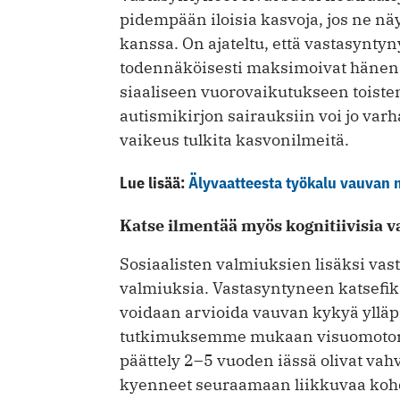
pidempään iloisia kasvoja, jos ne n
kanssa. On ajateltu, että vastasyntyn
todennäköisesti maksimoivat hänen
siaaliseen vuorovaikutukseen toisten
autismikirjon sairauksiin voi jo varha
vaikeus tulkita kasvonilmeitä.
Lue lisää:
Älyvaatteesta työkalu vauvan m
Katse ilmentää myös kognitiivisia 
Sosiaalisten valmiuksien lisäksi vas
valmiuksia. Vastasyntyneen katsefiks
voidaan arvioida vauvan kykyä ylläp
tutkimuksemme mukaan visuomotori
päättely 2–5 vuoden iässä olivat vah
kyenneet seuraamaan liikkuvaa kohde