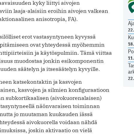
vaisuuden kyky liittyi aivojen
viin laaja-alaisiin eroihin aivojen valkean
ktionaalinen anisotropia, FA).
Aj
22
ksilölliset erot vastasyntyneen kyvyssä
Ku
18
äpitämiseen ovat yhteydessä myöhemmin
Po
tipiirteisiin ja käytöspulmiin. Tämä viittaa
11
aisuus muodostaa jonkin esikomponentin
Ta
uden säätelyn ja itsesäätelyn kyvyille.
ar
22
een katsekontaktin ja kasvojen
ainen, kasvojen ja silmien konfiguraatioon
n subkortikaalisen (aivokuorenalaisen)
stasyntyneellä näönvaraisen toiminnan
, mutta jo muutaman kuukauden iässä
yhteydessä aivokuorella voidaan nähdä
muksissa, joskin aktivaatio on vielä