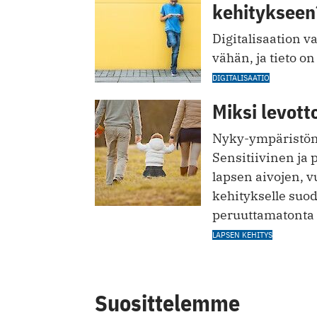
kehitykseen
Digitalisaation v
vähän, ja tieto on 
DIGITALISAATIO
Miksi levott
Nyky-ympäristön 
Sensitiivinen ja
lapsen aivojen, 
kehitykselle ­suo
peruuttamatonta 
LAPSEN KEHITYS
Suosittelemme