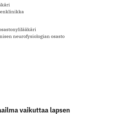
äkäri
tenklinikka
osastonylilääkäri
inisen neurofysiologian osasto
aailma vaikuttaa lapsen