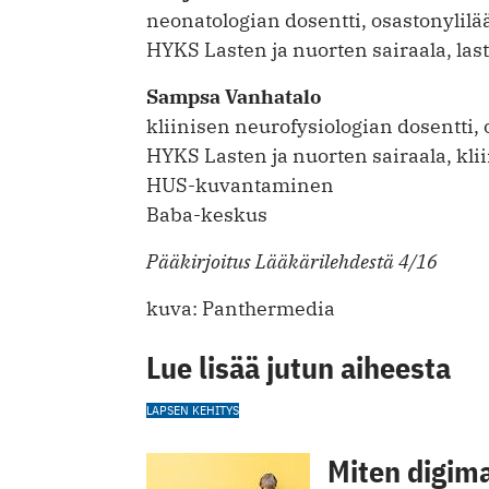
neonatologian dosentti, osastonylilä
HYKS Lasten ja nuorten sairaala, las
Sampsa Vanhatalo
kliinisen neurofysiologian dosentti, 
HYKS Lasten ja nuorten sairaala, kli
HUS-kuvantaminen
Baba-keskus
Pääkirjoitus Lääkärilehdestä 4/16
kuva: Panthermedia
Lue lisää jutun aiheesta
LAPSEN KEHITYS
Miten digim