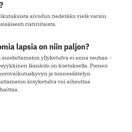
?
aikutuksista aivoihin tiedetään vielä varsin
sisäisesti ristiriitaista.
omia lapsia on niin paljon?
suodattamaton yllyketulva ei anna rauhaa. ­
 psyykkinen läsnäolo on koetuksella. Pienen
vuorovaikutuskyvyn ja tunnesäätelyn
dattamaton ärsyketulva voi aiheuttaa
haittaa.