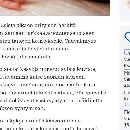
usista alkaen erityisen herkkä
untaamaan tarkkaavaisuutensa toiseen
isten taitojen kehitykselle. Vauvat myös
kana, että toisten ihmisten
Un
ttävää informaatiota.
vu
05
sta tai kasvoja muistuttavista kuvista,
Mi
lmät avoimina katse suoraan lapseen
va
s katsoo mieluummin oman äidin kuin
26
Lu
ä havainnot tukevat ajatusta, että vauvalla
ku
mahdollistavat vastasyntyneen ja äidin (tai
24
tuksen syntymisen.
El
va
ran kykyä erotella kasvonilmeitä.
15
a tai pelokkaita kasvoja, mutta katsovat