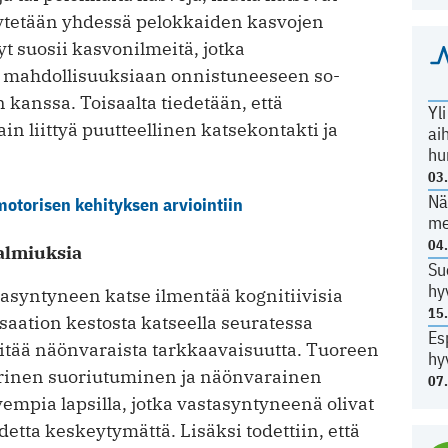
äytetään yhdessä pelokkaiden kasvojen
yt suosii kasvonilmeitä, jotka
 mahdollisuuksiaan onnistuneeseen so­
 kanssa. Toisaalta tiedetään, että
Yl
in liittyä puutteellinen katsekontakti ja
ai
hu
03
Nä
otorisen kehityksen arviointiin
me
04
valmiuksia
Su
hy
tasyntyneen katse ilmentää kognitiivisia
15
aation kestosta katseella seuratessa
Es
itää näönvaraista tarkkaavaisuutta. Tuoreen
hy
nen suoriutuminen ja näönvarainen
07
vempia lapsilla, jotka vastasyntyneenä olivat
tta keskeytymättä. Lisäksi todettiin, että