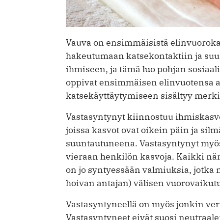
Vauva on ensimmäisistä elinvuoroka
hakeutumaan katsekontaktiin ja su
ihmiseen, ja tämä luo pohjan sosiaal
oppivat ensimmäisen elinvuotensa ai
katsekäyttäytymiseen sisältyy merki
Vastasyntynyt kiinnostuu ihmiskasvoi
joissa kasvot ovat oikein päin ja si
suuntautuneena. Vastasyntynyt myö
vieraan henkilön kasvoja. Kaikki näm
on jo syntyessään valmiuksia, jotka 
hoivan antajan) välisen vuorovaiku
Vastasyntyneellä on myös jonkin ver
Vastasyntyneet eivät suosi neutraalej