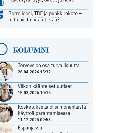
4
5
Borrelioosi, TBE ja punkkirokote –
mitä niistä pitää tietää?
KOLUMNI
Terveys on osa turvallisuutta
26.04.2026 15:32
Viikon käänteiset uutiset
15.03.2026 10:15
Kosketuksella olisi monenlaista
käyttöä parantamisessa
11.12.2025 09:58
Espanjassa