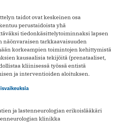
telyn taidot ovat keskeinen osa
akentuu perustaidoista yhä
täväksi tiedonkäsittelytoiminnaksi lapsen
n näönvaraisen tarkkaavai­suuden
mään korkeampien toimintojen kehittymistä
ien kausaalisia tekijöitä (prenataaliset,
ollistaa kliinisessä työssä entistä
en ja interventioiden aloituksen.
misvaikeuksia
utien ja lastenneurologian erikoislääkäri
stenneurologian klinikka