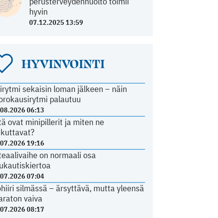
perusterveydenhuolto toimii
hyvin
07.12.2025 13:59
HYVINVOINTI
irytmi sekaisin loman jälkeen – näin
orokausirytmi palautuu
.08.2026 06:13
tä ovat minipillerit ja miten ne
ikuttavat?
.07.2026 19:16
teaalivaihe on normaali osa
ukautiskiertoa
.07.2026 07:04
ohiiri silmässä – ärsyttävä, mutta yleensä
araton vaiva
.07.2026 08:17