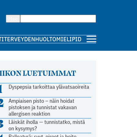
Hae
TI
TERVEYDENHUOLTO
MIELIPIDE
IIKON LUETUIMMAT
1
Dyspepsia tarkoittaa ylävatsaoireita
2
Ampiaisen pisto – näin hoidat
pistoksen ja tunnistat vakavan
allergisen reaktion
3
Läiskät iholla — tunnistatko, mistä
on kysymys?
Palleatyrä: syyt, oireet ja hoito