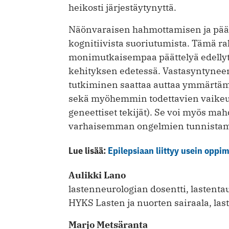
heikosti järjestäytynyttä.
Näönvaraisen hahmottamisen ja päät
kognitiivista suoriutumista. Tämä r
monimutkaisempaa päättelyä edellyt
kehityksen edetessä. Vastasyntynee
tutkiminen saattaa auttaa ymmärtä
sekä myöhemmin todettavien vaikeuks
geneettiset tekijät). Se voi myös mahd
varhaisemman ongelmien tunnistamis
Lue lisää:
Epilepsiaan liittyy usein oppi
Aulikki Lano
lastenneurologian dosentti, lastenta
HYKS Lasten ja nuorten sairaala, la
Marjo Metsäranta