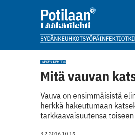
SYDÄN
KEUHKOT
SYÖPÄ
INFEKTIOT
KI
LAPSEN KEHITYS
Mitä vauvan kats
Vauva on ensimmäisistä elin
herkkä hakeutumaan katsek
tarkkaavaisuutensa toiseen
3.2.2016 10.15