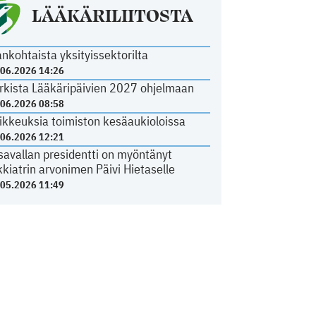
LÄÄKÄRILIITOSTA
ankohtaista yksityissektorilta
.06.2026 14:26
rkista Lääkäripäivien 2027 ohjelmaan
.06.2026 08:58
ikkeuksia toimiston kesäaukioloissa
.06.2026 12:21
savallan presidentti on myöntänyt
kkiatrin arvonimen Päivi Hietaselle
.05.2026 11:49