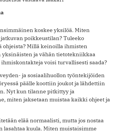
aa
 Ensimmäinen koskee yksilöä. Miten
 jatkuvan poikkeustilan? Tuleeko
ä ohjeista? Millä keinoilla ihmisten
 yksinäisten ja vähän tietotekniikkaa
 ihmiskontakteja voisi turvallisesti saada?
rveyden- ja sosiaalihuollon työntekijöiden
yessä päälle koottiin joukot ja lähdettiin
n. Nyt kun tilanne pitkittyy ja
ne, miten jaksetaan muistaa kaikki ohjeet ja
etään elää normaalisti, mutta jos nostaa
in lasahtaa kuula. Miten muistaisimme