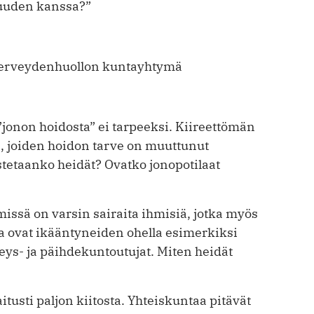
uuden kanssa?”
a terveydenhuollon kuntayhtymä
”jonon hoidosta” ei tarpeeksi. Kiireettömän
a, joiden hoidon tarve on muuttunut
stetaanko heidät? Ovatko jonopotilaat
issä on varsin sairaita ihmisiä, jotka myös
a ovat ikääntyneiden ohella esimerkiksi
eys- ja päihdekuntoutujat. Miten heidät
tusti paljon kiitosta. Yhteiskuntaa pitävät