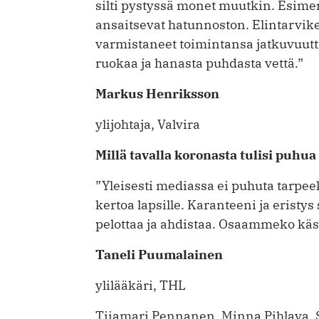
silti pystyssä monet muutkin. Esimer
ansaitsevat hatunnoston. Elintarvikel
varmistaneet toimintansa jatkuvuutta
ruokaa ja hanasta puhdasta vettä.”
Markus Henriksson
ylijohtaja, Valvira
Millä tavalla koronasta tulisi puhua 
”Yleisesti mediassa ei puhuta tarpeek
kertoa lapsille. Karanteeni ja eristys
pelottaa ja ahdistaa. Osaammeko käsit
Taneli Puumalainen
ylilääkäri, THL
Tiiamari Pennanen, Minna Pihlava, Su