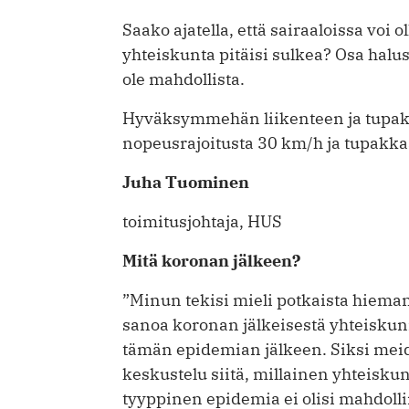
Saako ajatella, että sairaaloissa voi ­
yhteiskunta pitäisi sulkea? Osa halus
ole mahdollista.
Hyväksymmehän liikenteen ja tupakoin
nopeusrajoitusta 30 km/h ja tupakka
Juha Tuominen
toimitusjohtaja, HUS
Mitä koronan jälkeen?
”Minun tekisi mieli potkaista hiema
sanoa koronan jälkeisestä yhteisku
tämän epidemian jälkeen. Siksi meid
keskustelu siitä, millainen yhteiskun
tyyppinen epidemia ei olisi mahdollin