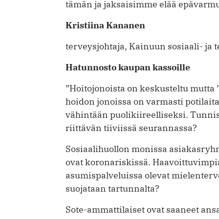
tämän ja jaksaisimme elää epävarm
Kristiina Kananen
terveysjohtaja, Kainuun sosiaali- j
Hatunnosto kaupan kassoille
”Hoitojonoista on keskusteltu mutta 
hoidon jonoissa on varmasti potilait
vähintään puolikiireel­liseksi. Tunni
riittävän tiiviissä seurannassa?
Sosiaalihuollon monissa asiakasryhm
ovat koronariskissä. Haavoittuvimpi
asumispalveluissa olevat mielenterv
suojataan tartunnalta?
Sote-ammattilaiset ovat saaneet ansai