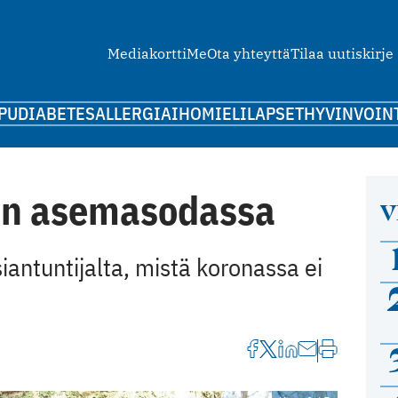
Mediakortti
Me
Ota yhteyttä
Tilaa uutiskirje
PU
DIABETES
ALLERGIA
IHO
MIELI
LAPSET
HYVINVOIN
in asemasodassa
V
siantuntijalta, mistä koronassa ei