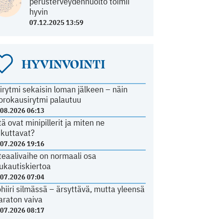
perusterveydenhuolto toimii
hyvin
07.12.2025 13:59
HYVINVOINTI
irytmi sekaisin loman jälkeen – näin
orokausirytmi palautuu
.08.2026 06:13
tä ovat minipillerit ja miten ne
ikuttavat?
.07.2026 19:16
teaalivaihe on normaali osa
ukautiskiertoa
.07.2026 07:04
ohiiri silmässä – ärsyttävä, mutta yleensä
araton vaiva
.07.2026 08:17