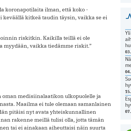
olla koronapotilaita ilman, että koko ­
i keväällä kitkeä taudin täysin, vaikka se ei
Yl
nin riskitkin. Kaikilla teillä ei ole
ai
hu
a myydään, vaikka tiedämme riskit.”
03
Nä
me
04
Su
hy
15
n oman medisiinalaatikon ulkopuolelle ja
Es
nnasta. Maailma ei tule olemaan samanlainen
hy
än pitäisi nyt avata yhteiskunnallinen
07
nan rakenne meillä tulisi olla, jotta tämän
en tai ei ­ainakaan ­aiheuttaisi näin suurta