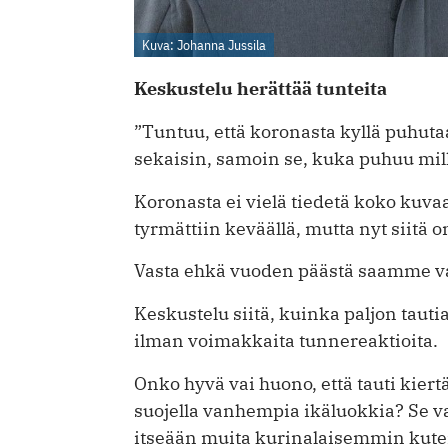
Kuva: Johanna Jussila
Keskustelu herättää tunteita
”Tuntuu, että koronasta kyllä puhutaa
sekaisin, samoin se, kuka puhuu mill
Koronasta ei vielä tiedetä koko kuv
tyrmättiin keväällä, mutta nyt siitä on
Vasta ehkä vuoden päästä saamme v
Keskustelu siitä, kuinka paljon tautia
ilman voimakkaita tunnereaktioita.
Onko hyvä vai huono, että tauti kiertä
suojella vanhempia ikäluokkia? Se v
itseään muita kurinalaisemmin kute