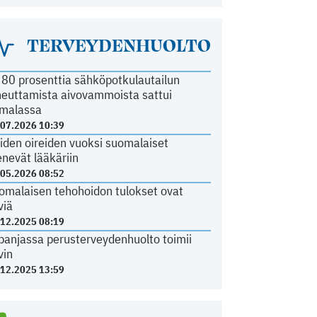
TERVEYDENHUOLTO
i 80 prosenttia sähköpotkulautailun
heuttamista aivovammoista sattui
malassa
.07.2026 10:39
iden oireiden vuoksi suomalaiset
nevät lääkäriin
.05.2026 08:52
omalaisen tehohoidon tulokset ovat
viä
.12.2025 08:19
panjassa perusterveydenhuolto toimii
vin
.12.2025 13:59