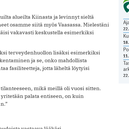
ilta alueilta Kiinasta ja levinnyt sieltä
Aj
eet osamme siitä myös Vaasassa. Mielestäni
22
äisi vakavasti keskustella esi­merkiksi
Ku
18
Po
usiksi terveydenhuollon lisäksi esimerkiksi
11
akentaminen ja se, onko mahdollista
Ta
fasiliteetteja, jotta läheltä löytyisi
ar
22
ilanteeseen, mikä meillä oli vuosi sitten.
 yritetään palata entiseen, on kuin
n.”
taudeista vastaava lääkäri