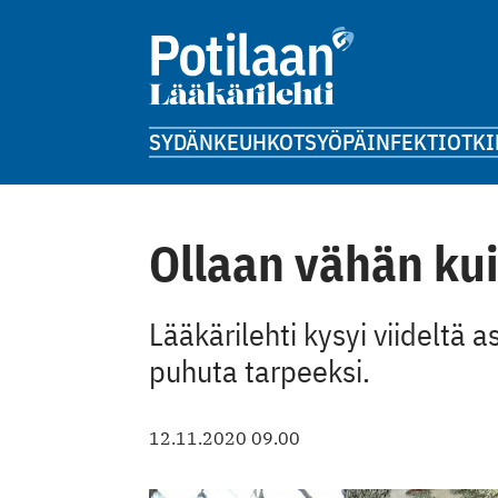
SYDÄN
KEUHKOT
SYÖPÄ
INFEKTIOT
KI
Ollaan vähän ku
Lääkärilehti kysyi viideltä a
puhuta tarpeeksi.
12.11.2020 09.00