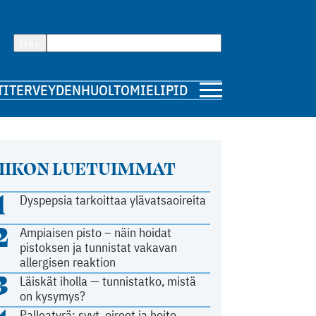
Hae
TI
TERVEYDENHUOLTO
MIELIPIDE
IIKON LUETUIMMAT
1
Dyspepsia tarkoittaa ylävatsaoireita
2
Ampiaisen pisto – näin hoidat
pistoksen ja tunnistat vakavan
allergisen reaktion
3
Läiskät iholla — tunnistatko, mistä
on kysymys?
Palleatyrä: syyt, oireet ja hoito