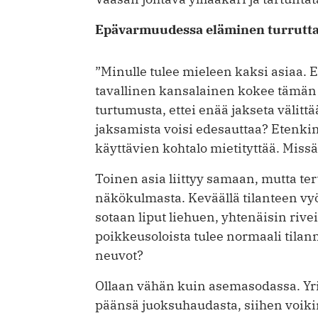
Epävarmuudessa eläminen turrutt
”Minulle tulee mieleen kaksi asiaa.
tavallinen kansalainen kokee tämän
turtumusta, ettei enää jakseta välittä
jaksamista voisi edesauttaa? Etenkin
käyttävien kohtalo mietityttää. Missä
Toinen asia liittyy samaan, mutta te
näkökulmasta. Keväällä tilanteen vyör
sotaan liput liehuen, yhtenäisin rivei
poikkeusoloista tulee normaali tilan
neuvot?
Ollaan vähän kuin asemasodassa. Yrit
päänsä juoksuhaudasta, siihen voik