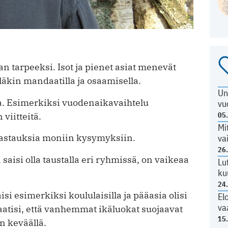
n tarpeeksi. Isot ja pienet asiat menevät
äkin mandaatilla ja osaamisella.
Un
aa. Esimerkiksi vuodenaikavaihtelu
vu
 viitteitä.
05
Mi
astauksia moniin kysymyksiin.
va
26
 saisi olla taustalla eri ryhmissä, on vaikeaa
Lu
ku
24
isi esimerkiksi koululaisilla ja pääasia olisi
El
va
aatisi, että vanhemmat ikäluokat suojaavat
15
n keväällä.