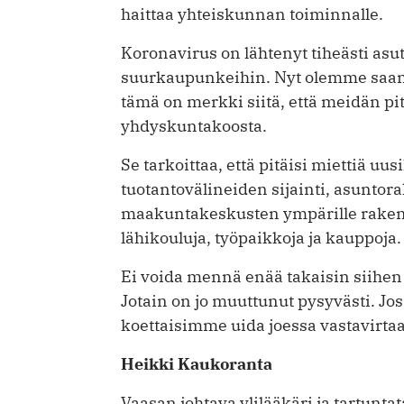
haittaa yhteiskunnan toiminnalle.
Koronavirus on lähtenyt tiheästi asutu
suurkaupunkeihin. Nyt olemme saan
tämä on merkki siitä, että meidän pit
yhdyskuntakoosta.
Se tarkoittaa, että pitäisi miettiä u
tuotantovälineiden sijainti, asuntor
maakuntakeskusten ympärille rakentaa 
lähikouluja, työpaikkoja ja kauppoja.
Ei voida mennä enää takaisin siihen t
Jotain on jo muuttunut pysyvästi. Jos
koettaisimme uida joessa vastavirtaa
Heikki Kaukoranta
Vaasan johtava ylilääkäri ja ­tartunta