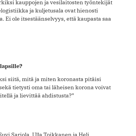
kiksi kauppojen ja vesilaitosten työntekijät
ogistiikka ja kuljetusala ovat hienosti
. Ei ole itsestäänselvyys, että kaupasta saa
lapsille?
si siitä, mitä ja miten koronasta pitäisi
 sekä tietysti oma tai läheisen korona voivat
ellä ja lievittää ahdistusta?”
vi Sariola, Ulla Toikkanen ja Heli