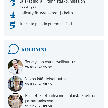
3
Läiskät iholla — tunnistatko, mistä on
kysymys?
4
Palleatyrä: syyt, oireet ja hoito
5
Tunnista punkin pureman jälki
KOLUMNI
Terveys on osa turvallisuutta
26.04.2026 15:32
Viikon käänteiset uutiset
15.03.2026 10:15
Kosketuksella olisi monenlaista käyttöä
parantamisessa
11.12.2025 09:58