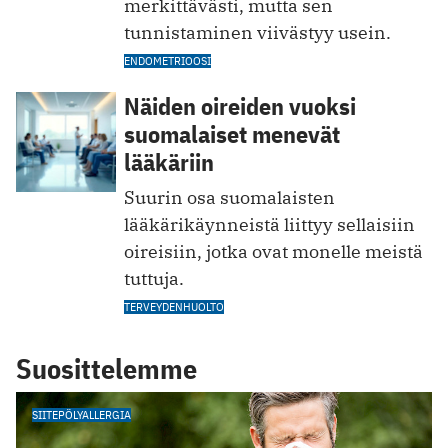
merkittävästi, mutta sen
tunnistaminen viivästyy usein.
ENDOMETRIOOSI
Näiden oireiden vuoksi
suomalaiset menevät
lääkäriin
Suurin osa suomalaisten
lääkärikäynneistä liittyy sellaisiin
oireisiin, jotka ovat monelle meistä
tuttuja.
TERVEYDENHUOLTO
Suosittelemme
SIITEPÖLYALLERGIA