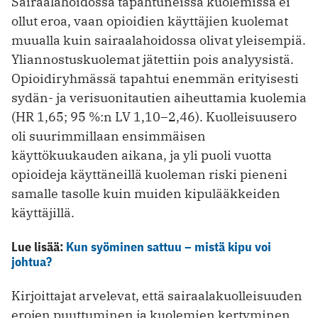
Sairaalahoidossa tapahtuneissa kuolemissa ei
ollut eroa, vaan opioidien käyttäjien kuolemat
muualla kuin sairaalahoidossa olivat yleisempiä.
Yliannostuskuolemat jätettiin pois analyysistä.
Opioidiryhmässä tapahtui enemmän erityisesti
sydän- ja verisuonitautien aiheuttamia kuolemia
(HR 1,65; 95 %:n LV 1,10–2,46). Kuolleisuusero
oli suurimmillaan ensimmäisen
käyttökuukauden aikana, ja yli puoli vuotta
opioideja käyttäneillä kuoleman riski pieneni
samalle tasolle kuin muiden kipulääkkeiden
käyttäjillä.
Lue lisää:
Kun syöminen sattuu – mistä kipu voi
johtua?
Kirjoittajat arvelevat, että sairaalakuolleisuuden
erojen puuttuminen ja kuolemien kertyminen