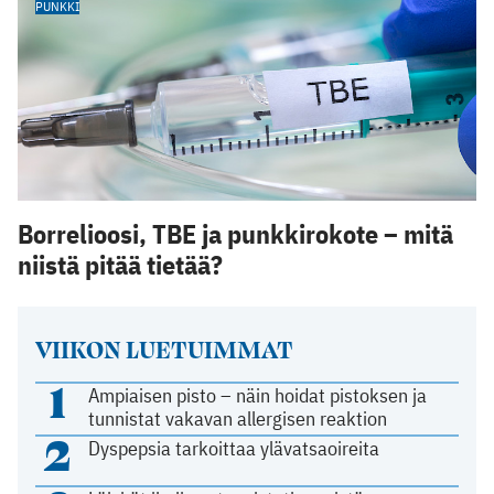
PUNKKI
Borrelioosi, TBE ja punkkirokote – mitä
niistä pitää tietää?
VIIKON LUETUIMMAT
1
Ampiaisen pisto – näin hoidat pistoksen ja
tunnistat vakavan allergisen reaktion
2
Dyspepsia tarkoittaa ylävatsaoireita