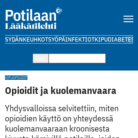
SYDÄN
KEUHKOT
SYÖPÄ
INFEKTIOT
KIPU
DIABETES
A
HAE
KIPU
OPIOIDIT
Opioidit ja kuolemanvaara
Yhdysvalloissa selvitettiin, miten
opioidien käyttö on yhteydessä
kuolemanvaaraan kroonisesta