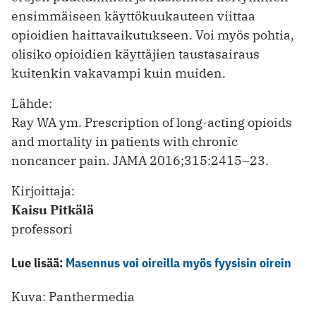
ensimmäiseen käyttökuukauteen viittaa
opioidien haittavaikutukseen. Voi myös pohtia,
olisiko opioidien käyttäjien taustasairaus
kuitenkin vakavampi kuin muiden.
Lähde:
Ray WA ym. Prescription of long-acting opioids
and ­mortality in patients with chronic
noncancer pain. JAMA 2016;315:2415–23.
Kirjoittaja:
Kaisu Pitkälä
professori
Lue lisää:
Masennus voi oireilla myös fyysisin oirein
Kuva: Panthermedia