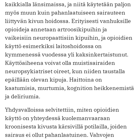
kaikkialla länsimaissa, ja niitä käytetään paljon
myös muun kuin pahanlaatuiseen sairauteen
liittyvän kivun hoidossa. Erityisesti vanhuksille
opioideja annetaan artroosikipuihin ja
vaikeisiin neuropaattisiin kipuihin, ja opioidien
käyttö esimerkiksi laitoshoidossa on
kymmenessä vuodessa yli kaksinkertaistunut.
Käyttöaiheena voivat olla muistisairaiden
neuropsykiatriset oireet, kun niiden taustalla
epäillään olevan kipuja. Haittoina on
kaatumisia, murtumia, kognition heikkenemistä
ja deliriumia.
Yhdysvalloissa selvitettiin, miten opioidien
käyttö on yhteydessä kuolemanvaaraan
kroonisesta kivusta kärsivillä potilailla, joiden
sairaus ei ollut pahanlaatuinen. Vahvojen