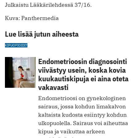
Julkaistu Lääkärilehdessä 37/16.
Kuva: Panthermedia
Lue lisää jutun aiheesta
KIPU
OPIOIDIT
Endometrioosin diagnosointi
viivästyy usein, koska kovia
kuukautiskipuja ei aina oteta
vakavasti
Endometrioosi on gynekologinen
sairaus, jossa kohdun limakalvon
kaltaista kudosta esiintyy kohdun
ulkopuolella. Sairaus voi aiheuttaa
kipua ja vaikuttaa arkeen