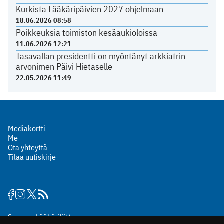
Kurkista Lääkäripäivien 2027 ohjelmaan
18.06.2026 08:58
Poikkeuksia toimiston kesäaukioloissa
11.06.2026 12:21
Tasavallan presidentti on myöntänyt arkkiatrin
arvonimen Päivi Hietaselle
22.05.2026 11:49
Mediakortti
Me
Ota yhteyttä
Tilaa uutiskirje
Suomen Lääkäriliitto