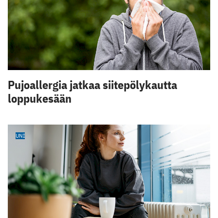
Pujoallergia jatkaa siitepölykautta
loppukesään
UNI