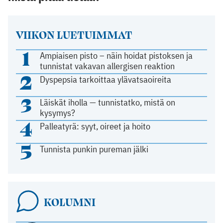
VIIKON LUETUIMMAT
1
Ampiaisen pisto – näin hoidat pistoksen ja
tunnistat vakavan allergisen reaktion
2
Dyspepsia tarkoittaa ylävatsaoireita
3
Läiskät iholla — tunnistatko, mistä on
kysymys?
4
Palleatyrä: syyt, oireet ja hoito
5
Tunnista punkin pureman jälki
KOLUMNI