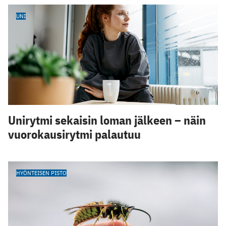
UNI
Unirytmi sekaisin loman jälkeen – näin
vuorokausirytmi palautuu
HYÖNTEISEN PISTO