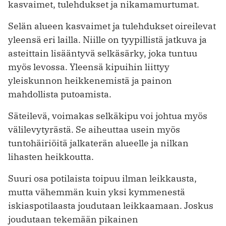
kasvaimet, tulehdukset ja nikamamurtumat.
Selän alueen kasvaimet ja tulehdukset oireilevat
yleensä eri lailla. Niille on tyypillistä jatkuva ja
asteittain lisääntyvä selkäsärky, joka tuntuu
myös levossa. Yleensä kipuihin liittyy
yleiskunnon heikkenemistä ja painon
mahdollista putoamista.
Säteilevä, voimakas selkäkipu voi johtua myös
välilevytyrästä. Se aiheuttaa usein myös
tuntohäiriöitä jalkaterän alueelle ja nilkan
lihasten heikkoutta.
Suuri osa potilaista toipuu ilman leikkausta,
mutta vähemmän kuin yksi kymmenestä
iskiaspotilaasta joudutaan leikkaamaan. Joskus
joudutaan tekemään pikainen