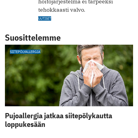
hoitojärjestelmä ei tarpeeksi
tehokkaasti valvo.
UUTISET
Suosittelemme
SIITEPÖLYALLERGIA
Pujoallergia jatkaa siitepölykautta
loppukesään