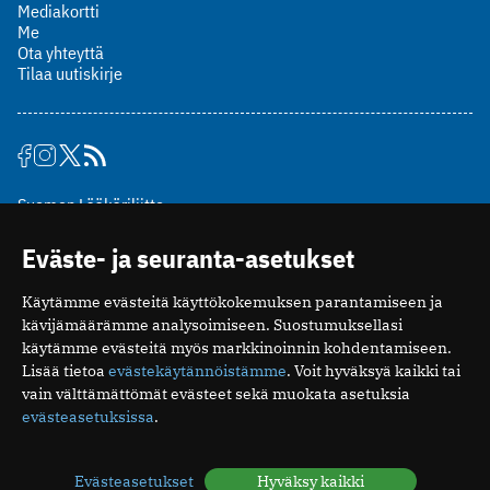
Mediakortti
Me
Ota yhteyttä
Tilaa uutiskirje
Suomen Lääkäriliitto
Mäkelänkatu 2, PL 49
Eväste- ja seuranta-asetukset
00510 Helsinki
puh. (09) 393 091
Käytämme evästeitä käyttökokemuksen parantamiseen ja
toimitus@potilaanlaakarilehti.fi
kävijämäärämme analysoimiseen. Suostumuksellasi
käytämme evästeitä myös markkinoinnin kohdentamiseen.
ISSN 2323-9476
Lisää tietoa
evästekäytännöistämme
. Voit hyväksyä kaikki tai
vain välttämättömät evästeet sekä muokata asetuksia
evästeasetuksissa
.
Evästeasetukset
Hyväksy kaikki