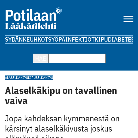
SYDÄN
KEUHKOT
SYÖPÄ
INFEKTIOT
KIPU
DIABETES
A
HAE
ALASELKÄKIPU
KIPU
SELKÄKIPU
Alaselkäkipu on tavallinen
vaiva
Jopa kahdeksan kymmenestä on
kärsinyt alaselkäkivusta joskus