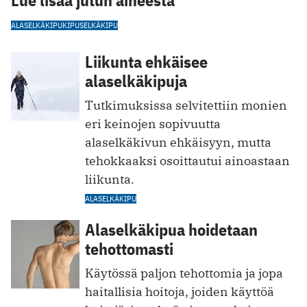
Lue lisää jutun aiheesta
ALASELKÄKIPU
KIPU
SELKÄKIPU
Liikunta ehkäisee
alaselkäkipuja
Tutkimuksissa selvitettiin monien
eri keinojen sopivuutta
alaselkäkivun ehkäisyyn, mutta
tehokkaaksi osoittautui ainoastaan
liikunta.
ALASELKÄKIPU
Alaselkäkipua hoidetaan
tehottomasti
Käytössä paljon tehottomia ja jopa
haitallisia hoitoja, joiden käyttöä