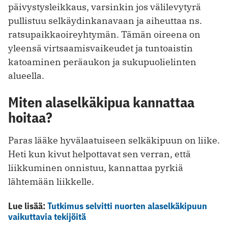
päivystysleikkaus, varsinkin jos välilevytyrä
pullistuu selkäydinkanavaan ja aiheuttaa ns.
ratsupaikkaoireyhtymän. Tämän oireena on
yleensä virtsaamisvaikeudet ja tuntoaistin
katoaminen peräaukon ja sukupuolielinten
alueella.
Miten alaselkäkipua kannattaa
hoitaa?
Paras lääke hyvälaatuiseen selkäkipuun on liike.
Heti kun kivut helpottavat sen verran, että
liikkuminen onnistuu, kannattaa pyrkiä
lähtemään liikkelle.
Lue lisää:
Tutkimus selvitti nuorten alaselkäkipuun
vaikuttavia tekijöitä