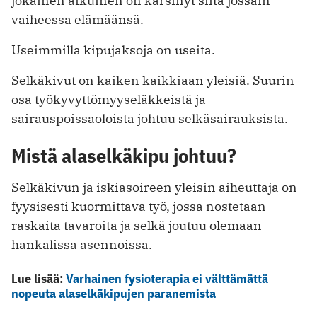
jokainen aikuinen on kärsinyt siitä jossain
vaiheessa elämäänsä.
Useimmilla kipujaksoja on useita.
Selkäkivut on kaiken kaikkiaan yleisiä. Suurin
osa työkyvyttömyyseläkkeistä ja
sairauspoissaoloista johtuu selkäsairauksista.
Mistä alaselkäkipu johtuu?
Selkäkivun ja iskiasoireen yleisin aiheuttaja on
fyysisesti kuormittava työ, jossa nostetaan
raskaita tavaroita ja selkä joutuu olemaan
hankalissa asennoissa.
Lue lisää:
Varhainen fysioterapia ei välttämättä
nopeuta alaselkäkipujen paranemista