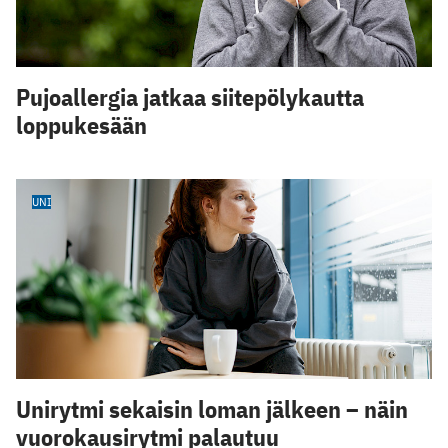
Pujoallergia jatkaa siitepölykautta
loppukesään
UNI
Unirytmi sekaisin loman jälkeen – näin
vuorokausirytmi palautuu