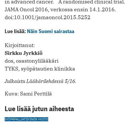
in advanced cancer. A randomised clinical trial.
JAMA Oncol 2016, verkossa ensin 14.1.2016.
doi:10.1001/jamaoncol.2015.5252
Lue lisää:
Näin Suomi sairastaa
Kirjoittanut:
Sirkku Jyrkkiö
dos, osastonylilääkäri
TYKS, syöpätautien klinikka
Julkaistu Lääkärilehdessä 5/16.
Kuva: Sami Perttilä
Lue lisää jutun aiheesta
SYÖPÄ
PALLIATIIVINEN HOITO