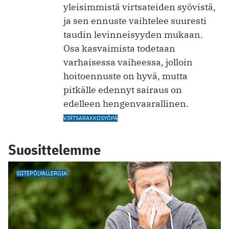
yleisimmistä virtsateiden syövistä,
ja sen ennuste vaihtelee suuresti
taudin levinneisyyden mukaan.
Osa kasvaimista todetaan
varhaisessa vaiheessa, jolloin
hoitoennuste on hyvä, mutta
pitkälle edennyt sairaus on
edelleen hengenvaarallinen.
VIRTSARAKKOSYÖPÄ
Suosittelemme
SIITEPÖLYALLERGIA