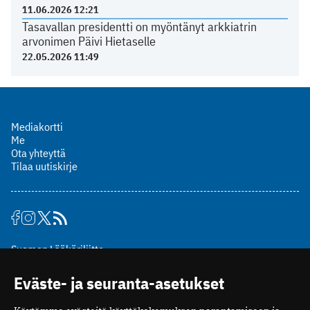
11.06.2026 12:21
Tasavallan presidentti on myöntänyt arkkiatrin
arvonimen Päivi Hietaselle
22.05.2026 11:49
Mediakortti
Me
Ota yhteyttä
Tilaa uutiskirje
Suomen Lääkäriliitto
Mäkelänkatu 2, PL 49
Eväste- ja seuranta-asetukset
00510 Helsinki
puh. (09) 393 091