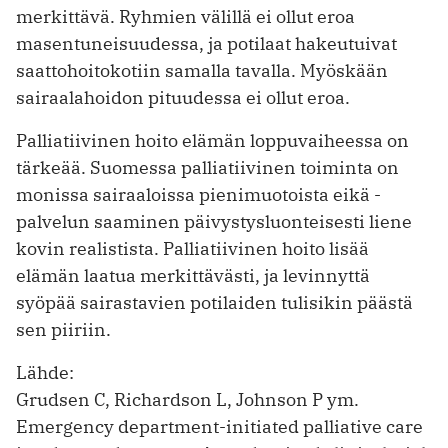
merkittävä. Ryhmien välillä ei ollut eroa
masentuneisuudessa, ja potilaat hakeutuivat
saattohoitokotiin samalla tavalla. ­Myöskään
sairaalahoidon pituudessa ei ollut eroa.
Palliatiivinen hoito elämän loppu­vaiheessa on
tärkeää. Suomessa ­palliatiivinen toiminta on
monissa ­sairaaloissa pienimuotoista eikä ­
palvelun saaminen päivystysluonteisesti liene
kovin realistista. Palliatiivinen hoito lisää
elämän laatua merkittävästi, ja levinnyttä
syöpää sairastavien potilaiden tulisikin päästä
sen piiriin.
Lähde:
Grudsen C, Richardson L, Johnson P ym.
Emergency department-initiated palliative care