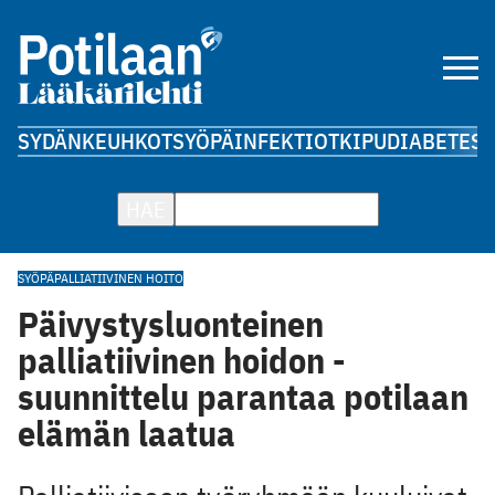
SYDÄN
KEUHKOT
SYÖPÄ
INFEKTIOT
KIPU
DIABETES
A
HAE
SYÖPÄ
PALLIATIIVINEN HOITO
Päivystysluonteinen
palliatiivinen hoidon ­
suunnittelu parantaa potilaan
elämän laatua