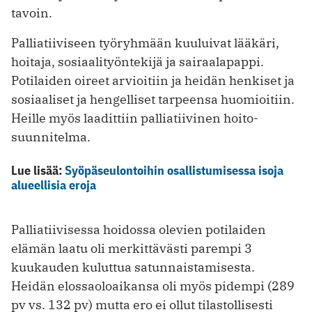
tavoin.
Palliatiiviseen työryhmään kuuluivat lääkäri,
hoitaja, sosiaalityöntekijä ja sairaalapappi.
Potilaiden oireet arvioitiin ja heidän henkiset ja
sosiaaliset ja hengelliset tarpeensa huomioitiin.
Heille myös laadittiin palliatiivinen hoito­
suunnitelma.
Lue lisää:
Syöpäseulontoihin osallistumisessa isoja
alueellisia eroja
Palliatiivisessa hoidossa olevien potilaiden
elämän laatu oli merkittävästi parempi 3
kuukauden kuluttua satunnaistamisesta.
Heidän elossaoloaikansa oli myös pidempi (289
pv vs. 132 pv) mutta ero ei ollut tilastollisesti