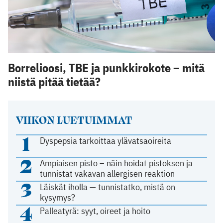
Borrelioosi, TBE ja punkkirokote – mitä
niistä pitää tietää?
VIIKON LUETUIMMAT
1
Dyspepsia tarkoittaa ylävatsaoireita
2
Ampiaisen pisto – näin hoidat pistoksen ja
tunnistat vakavan allergisen reaktion
3
Läiskät iholla — tunnistatko, mistä on
kysymys?
4
Palleatyrä: syyt, oireet ja hoito