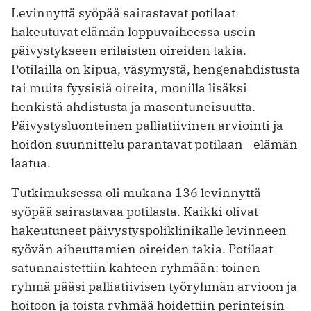
Levinnyttä syöpää sairastavat potilaat
hakeutuvat elämän loppuvaiheessa usein
päivystykseen erilaisten oireiden takia.
Potilailla on kipua, väsymystä, hengen­ahdistusta
tai muita fyysisiä oireita, monilla lisäksi
henkistä ahdistusta ja masentuneisuutta.
Päivystysluonteinen palliatiivinen arviointi ja
hoidon ­suunnittelu parantavat potilaan elämän
laatua.
Tutkimuksessa oli mukana 136 levinnyttä
syöpää sairastavaa potilasta. Kaikki olivat
hakeutuneet päivystys­poliklinikalle levinneen
syövän aiheuttamien oireiden takia. Potilaat
satunnaistettiin kahteen ryhmään: toinen
ryhmä pääsi palliatiivisen työryhmän arvioon ja
hoitoon ja toista ryhmää hoidettiin perinteisin